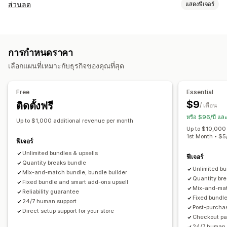
ประเภทชุดสินค้า
ส่วนลด
แสดงฟีเจอร์
ชุดรวมคงที่
มัลติแพค
ชุดรวมมิกซ์แอนด์แมทช์
ชุดตัวเลือกสินค้า
ประเภทส่วนลด
ชุดตัวเลือกที่ไม่มีที่สิ้นสุด
สร้างกล่อง
กล่องของขวัญ
กล่องปริศนา
คูปอง
BOGO
การกำหนดราคาแบบคงที่
แพ็คตัวอย่าง
กล่องสมัครใช้งาน
ชุดการค้าส่ง
ชุดการขายเพิ่ม
การกำหนดราคา
การกำหนดราคาตามปริมาณการสั่งซื้อ
ส่วนลดตามปริมาณ
ชุดการเสนอสินค้าอื่นที่คล้ายกัน
ซื้อเป็นชุดบ่อยๆ
สินค้าที่เกี่ยวข้อง
เลือกแผนที่เหมาะกับธุรกิจของคุณที่สุด
ตัวแบ่งปริมาณ
ส่วนลดแบบคงที่
เปอร์เซ็นต์ส่วนลด
สินค้าดิจิทัล
ชุดที่กำหนดเอง
ส่วนลดจำนวนมาก
การจัดส่งฟรี
ส่วนลดในตะกร้าสินค้า
การกำหนดราคาที่ตั้งได้
Free
Essential
เช็คเอาท์ส่วนลด
ของขวัญ
รางวัล
ชุดสินค้า
การกำหนดราคาแบบคงที่
การกำหนดราคาตามปริมาณการสั่งซื้อ
$9
ติดตั้งฟรี
/ เดือน
ข้อเสนอมีระยะเวลาจำกัด
ตัวนับเวลาถอยหลัง
ส่วนลดเพิ่มยอดขาย
ตัวแบ่งปริมาณ
ส่วนลด
ส่วนลดตามปริมาณ
ส่วนลดแบบคงที่
หรือ $96/ปี แล
ส่วนลดข้ามการขาย
ป๊อปอัพ
การกำหนดราคาแบบไดนามิก
Up to $1,000 additional revenue per month
เปอร์เซ็นต์ส่วนลด
ส่วนลดในตะกร้าสินค้า
การจัดส่งฟรี
BOGO
Up to $10,000 
ส่วนลดที่กำหนดเอง
1st Month • $
การสมัครใช้งาน
การกำหนดราคาจำนวนมาก
ฟีเจอร์
การจัดการส่วนลด
การกำหนดราคาค้าส่ง
Unlimited bundles & upsells
การกำหนดราคาแบบไดนามิก
ฟีเจอร์
Quantity breaks bundle
เทมเพลต
การแปลงสกุลเงิน
การปรับให้เข้ากับท้องถิ่น
แคมเปญ
การกำหนดราคาแบบกำหนดเอง
Unlimited bu
Mix-and-match bundle, bundle builder
ทริกเกอร์และกฎ
การทำงานอัตโนมัติ
การติดตาม
การรายงาน
Quantity br
Fixed bundle and smart add-ons upsell
Mix-and-mat
การวิเคราะห์
การทดสอบ A/B
Reliability guarantee
Fixed bundl
24/7 human support
Post-purcha
Direct setup support for your store
Checkout pag
24/7 human 