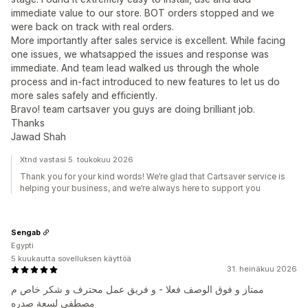
immediate value to our store. BOT orders stopped and we
were back on track with real orders.
More importantly after sales service is excellent. While facing
one issues, we whatsapped the issues and response was
immediate. And team lead walked us through the whole
process and in-fact introduced to new features to let us do
more sales safely and efficiently.
Bravo! team cartsaver you guys are doing brilliant job.
Thanks
Jawad Shah
Xtnd vastasi 5. toukokuu 2026
Thank you for your kind words! We’re glad that Cartsaver service is
helping your business, and we’re always here to support you
Sengab
Egypti
5 kuukautta sovelluksen käyttöä
31. heinäkuu 2026
ممتاز و فوق الوصف فعلا - و فريق عمل محترف و شكر خاص م
مصطفى لسعة صدره