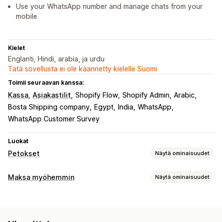
Use your WhatsApp number and manage chats from your
mobile
Kielet
Englanti, Hindi, arabia, ja urdu
Tätä sovellusta ei ole käännetty kielelle Suomi
Toimii seuraavan kanssa:
Kassa
Asiakastilit
Shopify Flow
Shopify Admin
Arabic
Bosta Shipping company
Egypt
India
WhatsApp
WhatsApp Customer Survey
Luokat
Petokset
Näytä ominaisuudet
Petostyypit
Maksa myöhemmin
Näytä ominaisuudet
Botit
Tekaistut tilit
Toimitus
Toimituksen yhteydessä suoritettavien maksujen hallinnointi
Ennaltaehkäisyn työkalut
Piilota maksutyyppi
Petostentorjunta
Tilausten validointi
Automaattinen peruutus