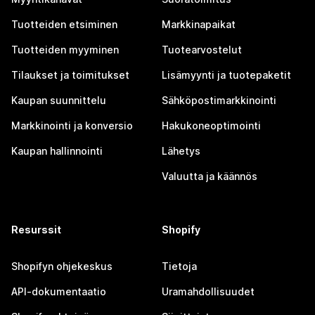
Tuotteiden etsiminen
Markkinapaikat
Tuotteiden myyminen
Tuotearvostelut
Tilaukset ja toimitukset
Lisämyynti ja tuotepaketit
Kaupan suunnittelu
Sähköpostimarkkinointi
Markkinointi ja konversio
Hakukoneoptimointi
Kaupan hallinnointi
Lähetys
Valuutta ja käännös
Resurssit
Shopify
Shopifyn ohjekeskus
Tietoja
API-dokumentaatio
Uramahdollisuudet