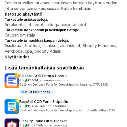
Tämän sovellus tarvitsee seuraavien tietojen käyttöoikeuden,
jotta se voi toimia kaupassasi. Katso kehittäjän
tietosuojakäytäntö
.
Tarkastele asiakastietoja:
Arkaluonteiset tiedot, laite- ja toimintatiedot
Tarkastele henkilöstön ja avustajien tietoja:
Kaupan omistaja
Tarkastele ja muokkaa kaupan tietoja:
Asiakkaat, tuotteet, tilaukset, alennukset, Shopify Functions,
Verkkokauppa, Shopify Admin
Näytä tiedot
Lisää tämänkaltaisia sovelluksia
Releasit COD Form & Upsells
/ 5 tähteä
4,9
(2 534)
•
Ilmainen asennus
2534 arvostelua yhteensä
Cash on Delivery Form for Dropshipping: Upsells, OTP, SMS
Built for Shopify
EasySell COD Form & Upsells
/ 5 tähteä
4,9
(948)
•
Ilmainen asennus
948 arvostelua yhteensä
Cash on Delivery Form for Dropshipping with Upsells Offers OTP
Blockify Fraud Filter, Blocker
/ 5 tähteä
4,9
(1 526)
•
Ilmainen asennus