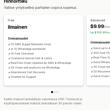
Hinnoittelu
Kertakäyttöinen salasana (OTP)
Puhelinvahvistus
Estoluettelot
Henkilöllisyyden vahvistus
Valitse yrityksellesi parhaiten sopiva sopimus.
SMS-vahvistus
Kertakäyttöinen salasana (OTP)
Petosvakuutus
Lomakkeen mukauttaminen
Toimituksen yhteydessä suoritetun maksun vahvistaminen
Free
Advanced
Sulautetut lomakkeet
Osoitteen vahvistus
Monikielisyys
Bottien tunnistus
Petossuodattimet
$9.99
Ilmainen
/ku
tai $109.99/vu
Konversio ja lisämyynti
Hälytykset ja analytiikka
Ominaisuudet
Ristiinmyynti
Tilaus yhdellä klikkauksella
Korkean riskin ilmoitukset
Mukautetut ilmoitukset
Ominaisuude
10 SMS (Egypt Networks Only)
Ostoskorin palautus
Petosilmoitukset
Sähköposti-ilmoitukset
Send up to 
or 10 WhatsApp worldwide
Tekstiviesti-ilmoitukset
450 Fast Ch
10 Fast Checkout
Real-Time O
Customize banner text & colors
Send WhatsA
RealTime Order Updates by SMS & WhatsApp
30 Cross-se
30 Cross-sell products via WhatsApp
20 Recover
Abandoned Cart Recovery
Send Order
Chatbot for Support
Kaikki maksut laskutetaan valuutassa USD. Toistuvat ja
käyttöperusteiset maksut laskutetaan 30 päivän välein.