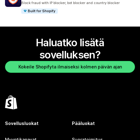
1526 arvostelua yhteensä
Block fraud with IP blocker, bot blocker and country blocker
Built for Shopify
Haluatko lisätä
sovelluksen?
Kokeile Shopifyta ilmaiseksi kolmen päivän ajan
Sovellusluokat
Pääluokat
Myyntikanavat
Suoratoimitus