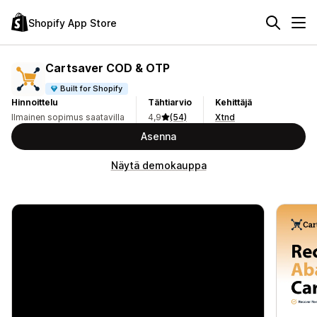
Shopify App Store
Cartsaver COD & OTP
Built for Shopify
Hinnoittelu
Tähtiarvio
Kehittäjä
Ilmainen sopimus saatavilla
4,9
(54)
Xtnd
Asenna
Näytä demokauppa