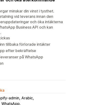
ar minskar din vinst i tysthet.
etalning vid leverans innan den
deruppdateringar och öka intäkterna
 WhatsApp Business API och kan
.
kickas
n tillbaka förlorade intäkter
pp efter bekräftelse
 leveranser på WhatsApp
en
ska
pify-admin
Arabic
WhatsApp