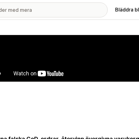
Bläddra b
ri med utvalda bilder
pa falska CoD-ordrar, återvinn övergivna varuko