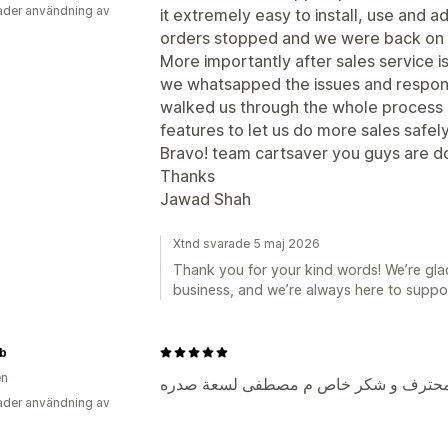
der användning av
it extremely easy to install, use and 
orders stopped and we were back on t
More importantly after sales service is
we whatsapped the issues and respon
walked us through the whole process 
features to let us do more sales safely
Bravo! team cartsaver you guys are doin
Thanks
Jawad Shah
Xtnd svarade 5 maj 2026
Thank you for your kind words! We’re glad
business, and we’re always here to suppo
b
en
ل محترف و شكر خاص م مصطفى لسعة صدره
der användning av