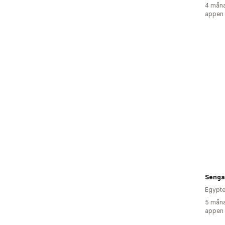
4 måna
appen
Senga
Egypt
5 måna
appen