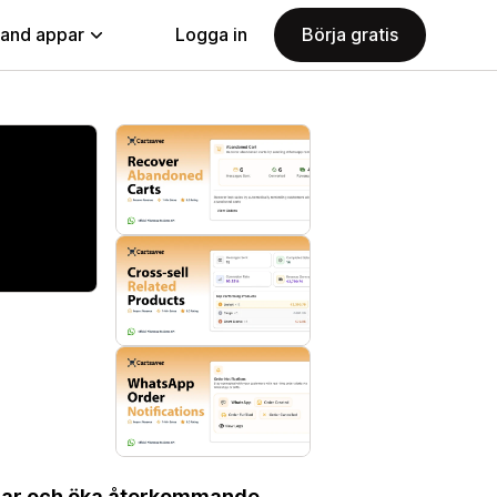
land appar
Logga in
Börja gratis
rgar och öka återkommande