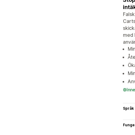
intä
Falsk
Carts
skick
med k
använ
Mi
Åte
Öka
Mi
An
Inn
Språk
Funge