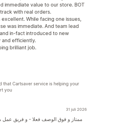
add immediate value to our store. BOT
rack with real orders.
 excellent. While facing one issues,
se was immediate. And team lead
and in-fact introduced to new
 and efficiently.
g brilliant job.
 that Cartsaver service is helping your
rt you
31 juli 2026
ممتاز و فوق الوصف فعلا - و فريق عم