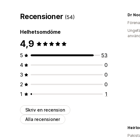
Recensioner
Dr Noo
(54)
Förena
Ungefä
Helhetsomdöme
använd
4,9
5
53
4
0
3
0
2
0
1
1
Skriv en recension
Alla recensioner
Heirl
Pakist