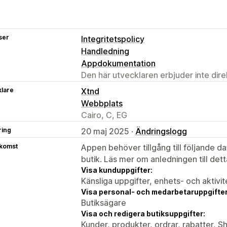
ser
Integritetspolicy
Handledning
Appdokumentation
Den här utvecklaren erbjuder inte dir
klare
Xtnd
Webbplats
Cairo, C, EG
ring
20 maj 2025 ·
Ändringslogg
tkomst
Appen behöver tillgång till följande d
butik. Läs mer om anledningen till det
Visa kunduppgifter:
Känsliga uppgifter, enhets- och aktivi
Visa personal- och medarbetaruppgifter
Butiksägare
Visa och redigera butiksuppgifter:
Kunder, produkter, ordrar, rabatter, 