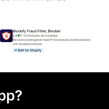
Blockify Fraud Filter, Blocker
av 5 stjärnor
4,9
(1 523)
•
Gratis att installera
1523 recensioner totalt
Blockera bedrägerier med IP-blockerare, botblockerare
och landsblockerare
Built for Shopify
app?