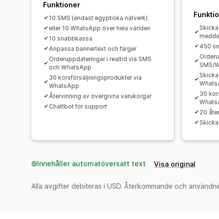
Funktioner
Funkti
10 SMS (endast egyptiska nätverk)
Skicka
eller 10 WhatsApp över hela världen
meddel
10 snabbkassa
450 s
Anpassa bannertext och färger
Orderup
Orderuppdateringar i realtid via SMS
SMS/W
och WhatsApp
Skicka
30 korsförsäljningsprodukter via
Whats
WhatsApp
30 kor
Återvinning av övergivna varukorgar
Whats
Chattbot för support
20 åte
Skicka
Innehåller automatöversatt text
Visa original
Alla avgifter debiteras i USD. Återkommande och användni