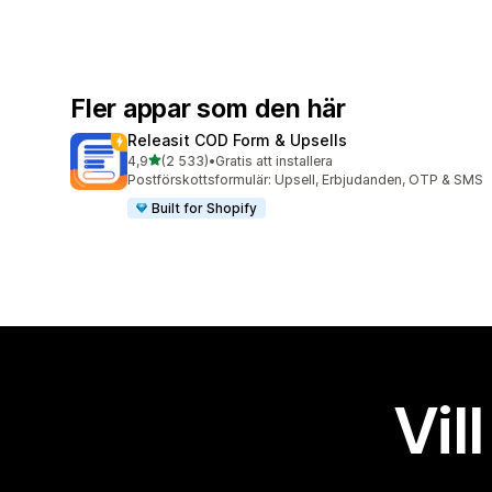
Fler appar som den här
Releasit COD Form & Upsells
av 5 stjärnor
4,9
(2 533)
•
Gratis att installera
2533 recensioner totalt
Postförskottsformulär: Upsell, Erbjudanden, OTP & SMS
Built for Shopify
Vil