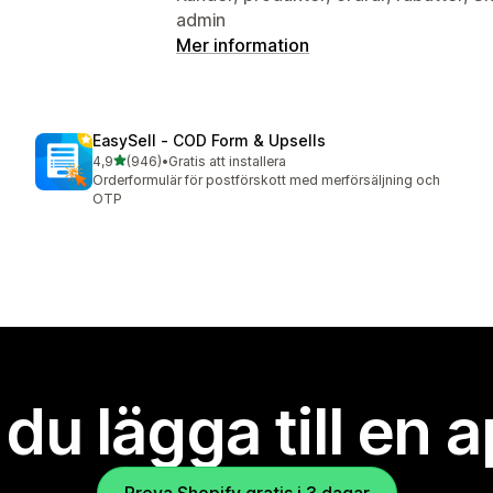
admin
Mer information
EasySell ‑ COD Form & Upsells
av 5 stjärnor
4,9
(946)
•
Gratis att installera
946 recensioner totalt
Orderformulär för postförskott med merförsäljning och
OTP
l du lägga till en 
Prova Shopify gratis i 3 dagar