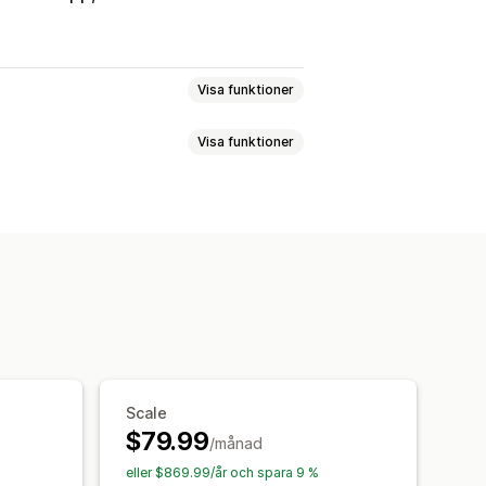
Visa funktioner
Visa funktioner
bedrägerier
ing
Blockeringslista
äftelse
SMS-bekräftelse
d (OTP)
Bedrägeriförsäkring
otidentifiering
Bedrägerifilter
ng
Flera språk
ingar
Bedrägeriaviseringar
terställning av varukorg
Scale
$79.99
/månad
eller $869.99/år och spara 9 %