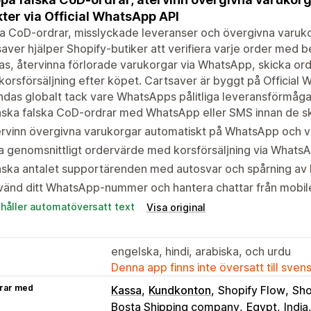
kter via Official WhatsApp API
a CoD-ordrar, misslyckade leveranser och övergivna varukorg
aver hjälper Shopify-butiker att verifiera varje order med b
as, återvinna förlorade varukorgar via WhatsApp, skicka or
orsförsäljning efter köpet. Cartsaver är byggt på Official
das globalt tack vare WhatsApps pålitliga leveransförmåga
nska falska CoD-ordrar med WhatsApp eller SMS innan de s
rvinn övergivna varukorgar automatiskt på WhatsApp och vin
 genomsnittligt ordervärde med korsförsäljning via WhatsA
nska antalet supportärenden med autosvar och spårning av
vänd ditt WhatsApp-nummer och hantera chattar från mobil
ehåller automatöversatt text
Visa original
engelska, hindi, arabiska, och urdu
Denna app finns inte översatt till sven
rar med
Kassa
Kundkonton
Shopify Flow
Sho
Bosta Shipping company
Egypt
India