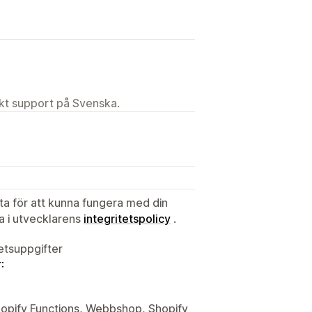
ekt support på Svenska.
ata för att kunna fungera med din
ta i utvecklarens
integritetspolicy
.
tetsuppgifter
:
Shopify Functions, Webbshop, Shopify