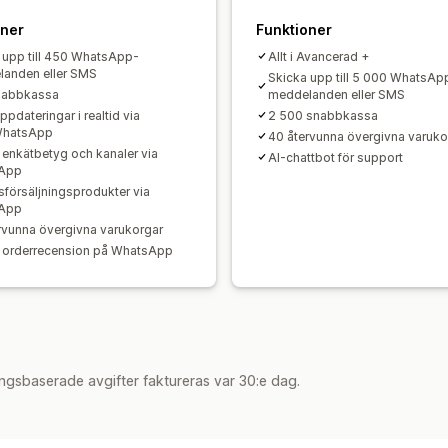
oner
Funktioner
 upp till 450 WhatsApp-
Allt i Avancerad +
anden eller SMS
Skicka upp till 5 000 WhatsAp
nabbkassa
meddelanden eller SMS
pdateringar i realtid via
2 500 snabbkassa
hatsApp
40 återvunna övergivna varuko
 enkätbetyg och kanaler via
AI-chattbot för support
App
sförsäljningsprodukter via
App
rvunna övergivna varukorgar
 orderrecension på WhatsApp
ngsbaserade avgifter faktureras var 30:e dag.