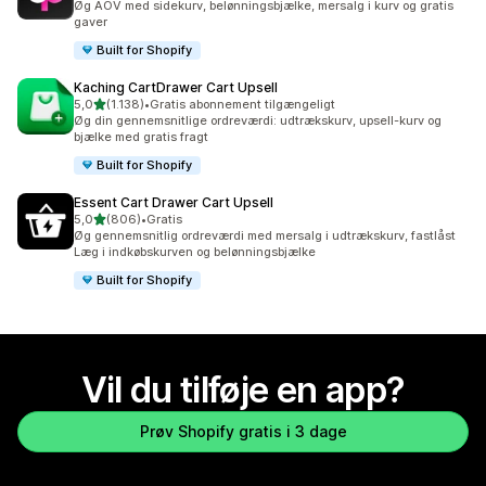
Øg AOV med sidekurv, belønningsbjælke, mersalg i kurv og gratis
gaver
Built for Shopify
Kaching CartDrawer Cart Upsell
ud af 5 stjerner
5,0
(1.138)
•
Gratis abonnement tilgængeligt
1138 anmeldelser i alt
Øg din gennemsnitlige ordreværdi: udtrækskurv, upsell-kurv og
bjælke med gratis fragt
Built for Shopify
Essent Cart Drawer Cart Upsell
ud af 5 stjerner
5,0
(806)
•
Gratis
806 anmeldelser i alt
Øg gennemsnitlig ordreværdi med mersalg i udtrækskurv, fastlåst
Læg i indkøbskurven og belønningsbjælke
Built for Shopify
Vil du tilføje en app?
Prøv Shopify gratis i 3 dage