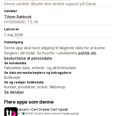
Denne udvikler tilbyder ikke direkte support på Dansk.
Udvikler
Tihom Rahhcok
HYDERABAD, TS, IN
Lanceret
1. maj 2026
Dataadgang
Denne app skal have adgang til følgende data for at kunne
fungere i din butik. Se hvorfor i udviklerens
politik om
beskyttelse af persondata
.
Se kundedata:
Følsomme data, enheds- og aktivitetsdata
Se data om medarbejdere og bidragydere:
Butiksejer
Se og rediger butiksdata:
Kunder, produkter, ordrer, Webshop
Se detaljer
Flere apps som denne
Upcart—Cart Drawer Cart Upsell
ud af 5 stjerner
4,7
(848)
•
Gratis abonnement tilgængeligt
848 anmeldelser i alt