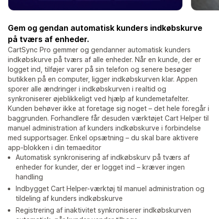
Gem og gendan automatisk kunders indkøbskurve
på tværs af enheder.
CartSync Pro gemmer og gendanner automatisk kunders
indkøbskurve på tværs af alle enheder. Når en kunde, der er
logget ind, tilføjer varer på sin telefon og senere besøger
butikken på en computer, ligger indkøbskurven klar. Appen
sporer alle ændringer i indkøbskurven i realtid og
synkroniserer øjeblikkeligt ved hjælp af kundemetafelter.
Kunden behøver ikke at foretage sig noget – det hele foregår i
baggrunden. Forhandlere får desuden værktøjet Cart Helper til
manuel administration af kunders indkøbskurve i forbindelse
med supportsager. Enkel opsætning – du skal bare aktivere
app-blokken i din temaeditor
Automatisk synkronisering af indkøbskurv på tværs af
enheder for kunder, der er logget ind – kræver ingen
handling
Indbygget Cart Helper-værktøj til manuel administration og
tildeling af kunders indkøbskurve
Registrering af inaktivitet synkroniserer indkøbskurven