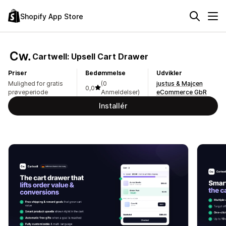
Shopify App Store
Cartwell: Upsell Cart Drawer
Priser
Bedømmelse
Udvikler
Mulighed for gratis
(0
justus & Majcen
0,0
prøveperiode
Anmeldelser)
eCommerce GbR
Installér