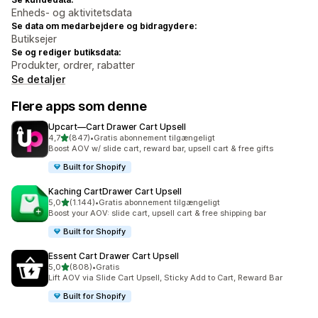
Enheds- og aktivitetsdata
Se data om medarbejdere og bidragydere:
Butiksejer
Se og rediger butiksdata:
Produkter, ordrer, rabatter
Se detaljer
Flere apps som denne
Upcart—Cart Drawer Cart Upsell
ud af 5 stjerner
4,7
(847)
•
Gratis abonnement tilgængeligt
847 anmeldelser i alt
Boost AOV w/ slide cart, reward bar, upsell cart & free gifts
Built for Shopify
Kaching CartDrawer Cart Upsell
ud af 5 stjerner
5,0
(1.144)
•
Gratis abonnement tilgængeligt
1144 anmeldelser i alt
Boost your AOV: slide cart, upsell cart & free shipping bar
Built for Shopify
Essent Cart Drawer Cart Upsell
ud af 5 stjerner
5,0
(808)
•
Gratis
808 anmeldelser i alt
Lift AOV via Slide Cart Upsell, Sticky Add to Cart, Reward Bar
Built for Shopify