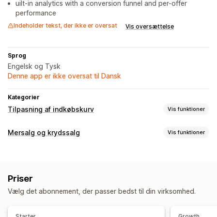
uilt-in analytics with a conversion funnel and per-offer
performance
Indeholder tekst, der ikke er oversat
Vis oversættelse
Sprog
Engelsk og Tysk
Denne app er ikke oversat til Dansk
Kategorier
Tilpasning af indkøbskurv
Vis funktioner
Kurvvisning
Mersalg og krydssalg
Vis funktioner
Tilpasset stil
Tilpassede regler
Tilpasset HTML
Tilpasning
Tilpasset CSS
Rabatfelter
Gaveindpakning
Mersalg i indkøbskurv
Statuslinje
Fastgjort indkøbskurv
Dynamisk på mobil
Indkøbskurvskuffe
Priser
Indkøbskurvskuffe
Tilpasset CSS
Tilpasset HTML
Fastgjort indkøbskurv
Vælg det abonnement, der passer bedst til din virksomhed.
Flere sprog
Tilpassede regler
Mersalg
Tilbud og anbefalinger
Køb mere, spar mere
Gratis levering
Leveringsbjælke
Starter
Growth