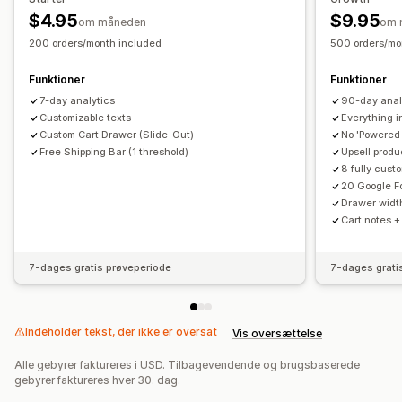
Gratis gaver
Gratis levering
Mængderabatter
Gratis gaver
$4.95
$9.95
om måneden
om 
200 orders/month included
500 orders/mo
Analyser
Klikrater
Konverteringsrater
Ydeevne af tragt
Funktioner
Funktioner
7-day analytics
90-day anal
Customizable texts
Everything in
Custom Cart Drawer (Slide-Out)
No 'Powered
Free Shipping Bar (1 threshold)
Upsell produc
8 fully cust
20 Google F
Drawer widt
Cart notes +
7-dages gratis prøveperiode
7-dages grati
Indeholder tekst, der ikke er oversat
Vis oversættelse
Alle gebyrer faktureres i USD. Tilbagevendende og brugsbaserede
gebyrer faktureres hver 30. dag.