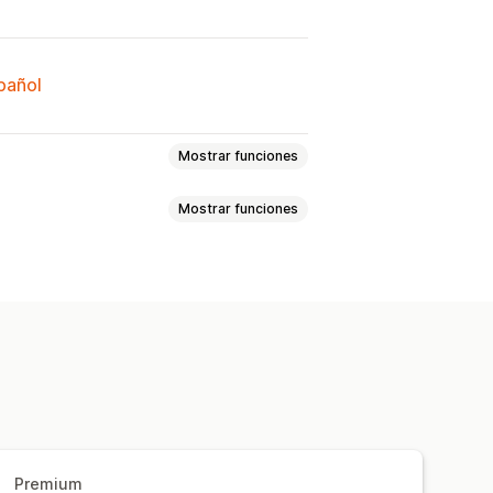
spañol
Mostrar funciones
Mostrar funciones
alizadas
HTML personalizado
uento
Envoltura de regalo
 progreso
Carrito fijo
rrito lateral
Carrito fijo
ML personalizado
das
is
Barra de envío
Regalos gratis
os por volumen
Premium