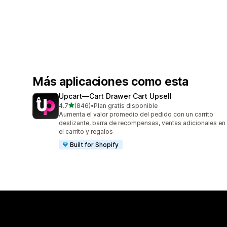
Más aplicaciones como esta
Upcart—Cart Drawer Cart Upsell
de 5 estrellas
4.7
(846)
•
Plan gratis disponible
846 reseñas en total
Aumenta el valor promedio del pedido con un carrito
deslizante, barra de recompensas, ventas adicionales en
el carrito y regalos
Built for Shopify