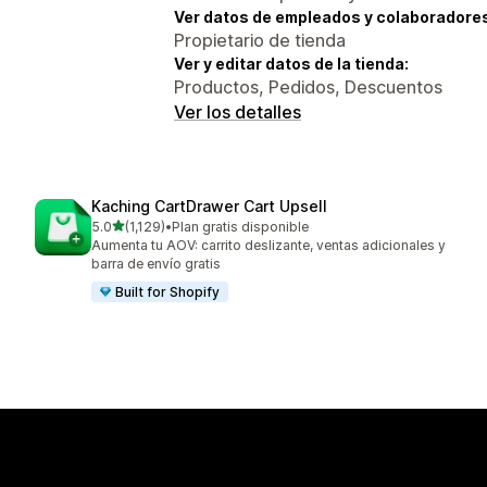
Ver datos de empleados y colaboradore
Propietario de tienda
Ver y editar datos de la tienda:
Productos, Pedidos, Descuentos
Ver los detalles
Kaching CartDrawer Cart Upsell
de 5 estrellas
5.0
(1,129)
•
Plan gratis disponible
1129 reseñas en total
Aumenta tu AOV: carrito deslizante, ventas adicionales y
barra de envío gratis
Built for Shopify