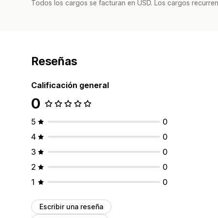
Todos los cargos se facturan en USD. Los cargos recurren
Reseñas
Calificación general
0
5
0
4
0
3
0
2
0
1
0
Escribir una reseña