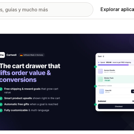
Explorar aplic
ía de imágenes destacadas