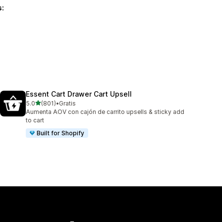
s:
Essent Cart Drawer Cart Upsell
de 5 estrellas
5.0
(801)
•
Gratis
801 reseñas en total
Aumenta AOV con cajón de carrito upsells & sticky add
to cart
Built for Shopify