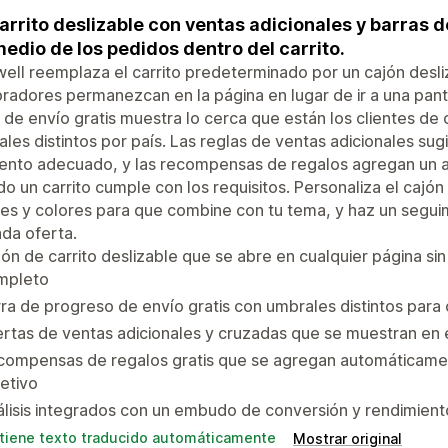
arrito deslizable con ventas adicionales y barras d
edio de los pedidos dentro del carrito.
ell reemplaza el carrito predeterminado por un cajón desli
adores permanezcan en la página en lugar de ir a una panta
 de envío gratis muestra lo cerca que están los clientes d
les distintos por país. Las reglas de ventas adicionales su
nto adecuado, y las recompensas de regalos agregan un ar
o un carrito cumple con los requisitos. Personaliza el cajó
es y colores para que combine con tu tema, y haz un seguim
da oferta.
ón de carrito deslizable que se abre en cualquier página si
mpleto
ra de progreso de envío gratis con umbrales distintos para
rtas de ventas adicionales y cruzadas que se muestran en el
ompensas de regalos gratis que se agregan automáticament
etivo
lisis integrados con un embudo de conversión y rendimient
tiene texto traducido automáticamente
Mostrar original