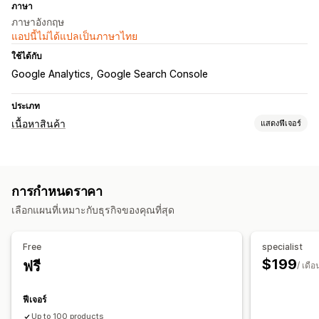
ภาษา
ภาษาอังกฤษ
แอปนี้ไม่ได้แปลเป็นภาษาไทย
ใช้ได้กับ
Google Analytics
Google Search Console
ประเภท
เนื้อหาสินค้า
แสดงฟีเจอร์
ประเภทเนื้อหา
คำอธิบาย
ชื่อ
คำอธิบาย SEO
ชื่อ SEO
คำถามที่พบบ่อย
การกำหนดราคา
ข้อมูลที่มีโครงสร้าง
เลือกแผนที่เหมาะกับธุรกิจของคุณที่สุด
การสร้างเนื้อหา
การสร้างด้วย AI
การกำหนดเวลา
Free
specialist
$199
ฟรี
SEO
/ เดือ
การเพิ่มประสิทธิภาพอัตโนมัติ
ฟีเจอร์
Up to 100 products