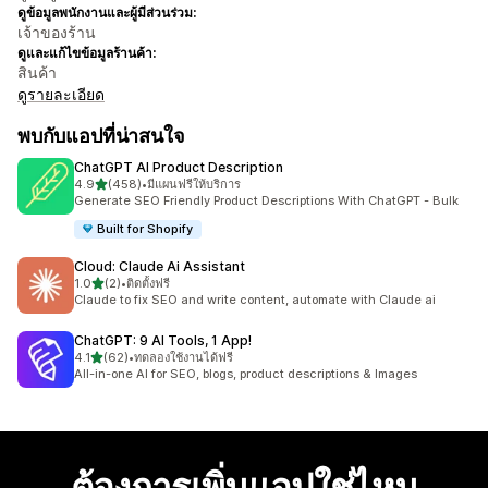
ดูข้อมูลพนักงานและผู้มีส่วนร่วม:
เจ้าของร้าน
ดูและแก้ไขข้อมูลร้านค้า:
สินค้า
ดูรายละเอียด
พบกับแอปที่น่าสนใจ
ChatGPT AI Product Description
เต็ม 5 ดาว
4.9
(458)
•
มีแผนฟรีให้บริการ
ทั้งหมด 458 รีวิว
Generate SEO Friendly Product Descriptions With ChatGPT - Bulk
Built for Shopify
Cloud: Claude Ai Assistant
เต็ม 5 ดาว
1.0
(2)
•
ติดตั้งฟรี
ทั้งหมด 2 รีวิว
Claude to fix SEO and write content, automate with Claude ai
ChatGPT: 9 AI Tools, 1 App!
เต็ม 5 ดาว
4.1
(62)
•
ทดลองใช้งานได้ฟรี
ทั้งหมด 62 รีวิว
All-in-one AI for SEO, blogs, product descriptions & Images
ต้องการเพิ่มแอปใช่ไหม