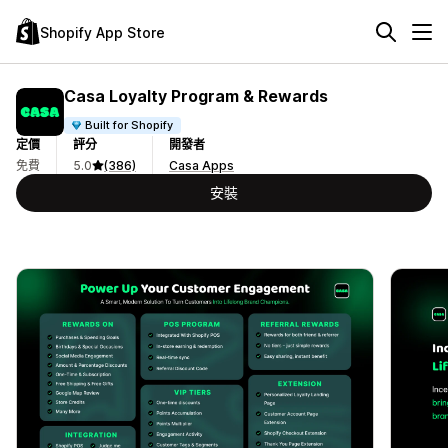
Shopify App Store
Casa Loyalty Program & Rewards
Built for Shopify
定價
評分
開發者
免費
5.0
(386)
Casa Apps
安裝