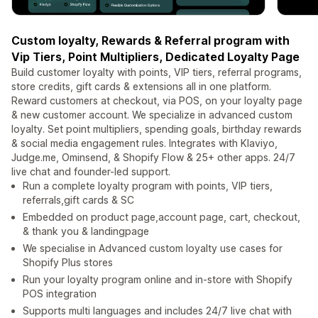
Custom loyalty, Rewards & Referral program with
Vip Tiers, Point Multipliers, Dedicated Loyalty Page
Build customer loyalty with points, VIP tiers, referral programs,
store credits, gift cards & extensions all in one platform.
Reward customers at checkout, via POS, on your loyalty page
& new customer account. We specialize in advanced custom
loyalty. Set point multipliers, spending goals, birthday rewards
& social media engagement rules. Integrates with Klaviyo,
Judge.me, Ominsend, & Shopify Flow & 25+ other apps. 24/7
live chat and founder-led support.
Run a complete loyalty program with points, VIP tiers,
referrals,gift cards & SC
Embedded on product page,account page, cart, checkout,
& thank you & landingpage
We specialise in Advanced custom loyalty use cases for
Shopify Plus stores
Run your loyalty program online and in-store with Shopify
POS integration
Supports multi languages and includes 24/7 live chat with