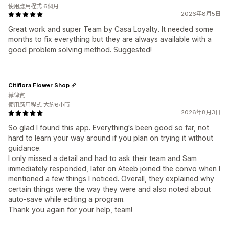
使用應用程式 6個月
2026年8月5日
Great work and super Team by Casa Loyalty. It needed some
months to fix everything but they are always available with a
good problem solving method. Suggested!
Citiflora Flower Shop
菲律賓
使用應用程式 大約6小時
2026年8月3日
So glad I found this app. Everything's been good so far, not
hard to learn your way around if you plan on trying it without
guidance.
I only missed a detail and had to ask their team and Sam
immediately responded, later on Ateeb joined the convo when I
mentioned a few things I noticed. Overall, they explained why
certain things were the way they were and also noted about
auto-save while editing a program.
Thank you again for your help, team!