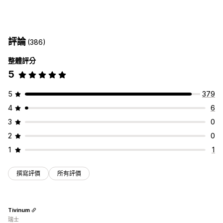
獎勵計畫
會員
VIP 等級
聯盟計畫
轉介
訂閱
願望清單
集點卡
卡片類型
禮品卡計畫
現金回饋計畫
電子錢包
競賽活動
遊戲計畫
品牌
大量
數位
實體
可重複下載
商店抵用金
自訂計畫
評論
(386)
自訂
可提供的獎勵
整體評分
自訂金額
自訂設計
自訂電子郵件
兌換頁面
餘額頁面
禮品訊息
點數
折扣
優惠券
禮品
禮品卡
現金回饋
商店抵用金
5
到期日
提醒
禮品卡匯入
POS 獎勵
運費費率
免運費
免費商品
佣金
搶先體驗
專屬體驗
會員福利
活動
服務
徽章
捐款
自訂獎勵
配送選項
5
379
大量傳送
自訂日期
電子郵件
已排程配送
簡訊
實體
4
6
3
0
2
0
1
1
撰寫評價
所有評價
Tivinum
瑞士