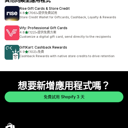
其他同類型應用程式
Rise Gift Cards & Store Credit
滿分 5 顆星
4.8
(706)
•
提供免費試用
共有 706 則評價
Store Credit Wallet for Giftcards, Cashback, Loyalty & Rewards
Vify: Professional Gift Cards
滿分 5 顆星
4.8
(122)
•
提供免費方案
共有 122 則評價
Customize a digital gift card, send directly to the recipients
GiftKart: Cashback Rewards
滿分 5 顆星
4.9
(102)
•
免費
共有 102 則評價
Cashback Rewards with native store credits to drive retention
想要新增應用程式嗎？
免費試用 Shopify 3 天