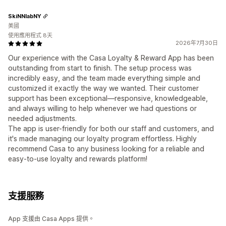
SkiNNlabNY
美國
使用應用程式 8天
2026年7月30日
Our experience with the Casa Loyalty & Reward App has been
outstanding from start to finish. The setup process was
incredibly easy, and the team made everything simple and
customized it exactly the way we wanted. Their customer
support has been exceptional—responsive, knowledgeable,
and always willing to help whenever we had questions or
needed adjustments.
The app is user-friendly for both our staff and customers, and
it's made managing our loyalty program effortless. Highly
recommend Casa to any business looking for a reliable and
easy-to-use loyalty and rewards platform!
支援服務
App 支援由 Casa Apps 提供。