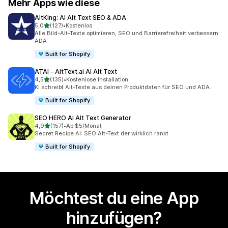
Mehr Apps wie diese
AltKing: AI Alt Text SEO & ADA
von 5 Sternen
5,0
(127)
•
Kostenlos
127 Rezensionen insgesamt
Alle Bild-Alt-Texte optimieren, SEO und Barrierefreiheit verbessern:
ADA
Built for Shopify
ATAI ‑ AltText.ai AI Alt Text
von 5 Sternen
4,5
(135)
•
Kostenlose Installation
135 Rezensionen insgesamt
KI schreibt Alt-Texte aus deinen Produktdaten für SEO und ADA.
Built for Shopify
SEO HERO AI Alt Text Generator
von 5 Sternen
4,9
(157)
•
Ab $5/Monat
157 Rezensionen insgesamt
Secret Recipe AI: SEO Alt-Text der wirklich rankt
Built for Shopify
Möchtest du eine App
hinzufügen?