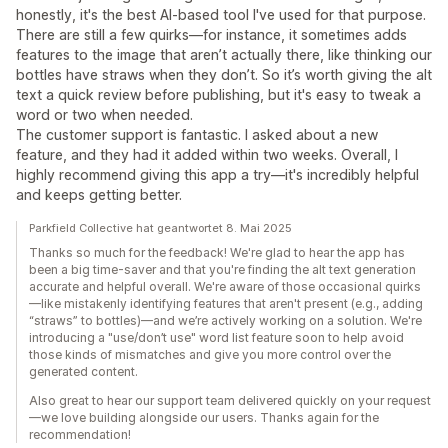
honestly, it's the best AI-based tool I've used for that purpose.
There are still a few quirks—for instance, it sometimes adds
features to the image that aren’t actually there, like thinking our
bottles have straws when they don’t. So it’s worth giving the alt
text a quick review before publishing, but it's easy to tweak a
word or two when needed.
The customer support is fantastic. I asked about a new
feature, and they had it added within two weeks. Overall, I
highly recommend giving this app a try—it's incredibly helpful
and keeps getting better.
Parkfield Collective hat geantwortet 8. Mai 2025
Thanks so much for the feedback! We're glad to hear the app has
been a big time-saver and that you're finding the alt text generation
accurate and helpful overall. We're aware of those occasional quirks
—like mistakenly identifying features that aren't present (e.g., adding
“straws” to bottles)—and we’re actively working on a solution. We're
introducing a "use/don’t use" word list feature soon to help avoid
those kinds of mismatches and give you more control over the
generated content.
Also great to hear our support team delivered quickly on your request
—we love building alongside our users. Thanks again for the
recommendation!