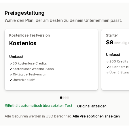
ADA
AODA
EAA
WCAG
Nach Region
Metadaten-Optimierung
Automatisierungen
Preisgestaltung
Tools für Zugänglichkeit
Leistungsüberwachung
Wähle den Plan, der am besten zu deinem Unternehmen passt.
Alt-Text
SEO
KI-gestützt
SEO-Wertung
Einblicke und Tipps
Analysen
Keyword-Analyse
Analyse der Inhalte
Website-Traffic
Kostenlose Testversion
Starter
$9
Kostenlos
einmalig
Umfasst
Umfasst
200 Credits
50 kostenlose Credits!
5 Cent pro B
Kostenloser Website-Scan
Über 5 Stun
15-tägige Testversion
Unverbindlich!
Enthält automatisch übersetzten Text
Original anzeigen
Alle Gebühren werden in USD berechnet.
Alle Preisoptionen anzeigen