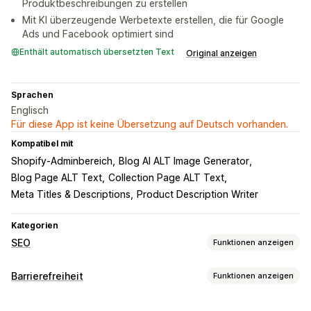
Produktbeschreibungen zu erstellen
Mit KI überzeugende Werbetexte erstellen, die für Google
Ads und Facebook optimiert sind
Enthält automatisch übersetzten Text
Original anzeigen
Sprachen
Englisch
Für diese App ist keine Übersetzung auf Deutsch vorhanden.
Kompatibel mit
Shopify-Adminbereich
Blog AI ALT Image Generator
Blog Page ALT Text
Collection Page ALT Text
Meta Titles & Descriptions
Product Description Writer
Kategorien
SEO
Funktionen anzeigen
SEO-Tools
Barrierefreiheit
Funktionen anzeigen
ALT-Text
Meta-Tags
Massenbearbeitung
KI-Generierung
Compliance-Arten
Bildoptimierung
Optimierung der Inhalte