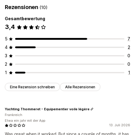
Rezensionen
(10)
Gesamtbewertung
3,4
5
7
4
2
3
0
2
0
1
1
Eine Rezension schreiben
Alle Rezensionen
Yachting Thommeret - Equipementier voile légère
Frankreich
Etwa ein jahr mit der App
13. Juli 2026
Was great when it worked. But since a couple of months, it has