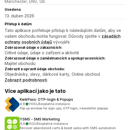
Manchester, ENG, GB
Uvedena
13. duben 2026
Přístup k datům
Tato aplikace potřebuje přístup k následujícím datům, aby ve
vašem obchodu mohla fungovat. Důvody zjistíte v
zásadách
ochrany osobních údajů
vývojáře.
Zobrazovat údaje o zákaznících:
Citlivé údaje, údaje o zařízení a aktivitě
Zobrazovat údaje o zaměstnancích a spolupracovnících:
Majitel obchodu
Zobrazit a upravit údaje obchodu:
Objednávky, slevy, dárkové karty, Online obchod
Zobrazit podrobnosti
Více aplikací jako je tato
KwikPass: OTP‑login & Popups
z 5 hvězd
4,8
(105)
•
Bezplatná instalace
Celkový počet recenzí: 105
Pop up window for sign ups, OTP login, newsletter popups
YSMS ‑ SMS Marketing
z 5 hvězd
4,6
(52)
•
Bezplatná instalace
Celkový počet recenzí: 52
Recover abandoned carts & boost sales with SMS automation