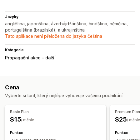
Jazyky
angličtina, japonština, ázerbájdžánština, hindština, němčina,
portugalština (brazilská), a ukrajinština
Tato aplikace není přeložena do jazyka čeština
Kategorie
Propagační akce – další
Cena
Vyberte si tarif, který nejlépe vyhovuje vašemu podnikání.
Basic Plan
Premium Pla
$15
$25
/ měsíc
/ měsíc
Funkce
Funkce