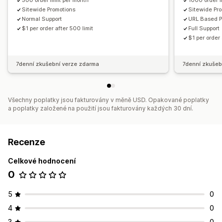
500 order limit per month
1000 order l
Sitewide Promotions
Sitewide Pr
Normal Support
URL Based P
$1 per order after 500 limit
Full Support
$1 per order 
7denní zkušební verze zdarma
7denní zkušeb
Všechny poplatky jsou fakturovány v měně USD. Opakované poplatky
a poplatky založené na použití jsou fakturovány každých 30 dní.
Recenze
Celkové hodnocení
0
5
0
4
0
3
0