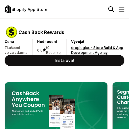
Shopify App Store
Cash Back Rewards
Cena
Hodnocení
Vývojář
Zkušební
(0
droplogicx - Store Build & App
0,0
verze zdarma
Recenze)
Development Agency
Instalovat