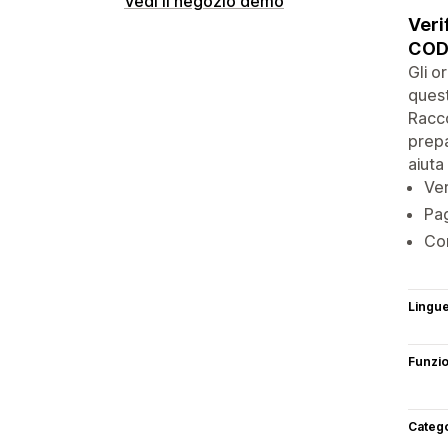
Vedi il negozio demo
Veri
CO
Gli o
quest
Racco
prepa
aiuta
Ver
Pag
Co
Lingu
Funzi
Categ