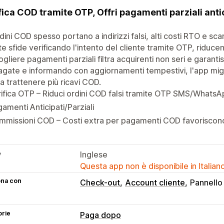
fica COD tramite OTP, Offri pagamenti parziali ant
D
rdini COD spesso portano a indirizzi falsi, alti costi RTO e 
e sfide verificando l'intento del cliente tramite OTP, riducen
gliere pagamenti parziali filtra acquirenti non seri e garan
gate e informando con aggiornamenti tempestivi, l'app migl
 a trattenere più ricavi COD.
ifica OTP – Riduci ordini COD falsi tramite OTP SMS/WhatsA
amenti Anticipati/Parziali
mmissioni COD – Costi extra per pagamenti COD favoriscon
e
Inglese
Questa app non è disponibile in Italian
ona con
Check-out
Account cliente
Pannello 
orie
Paga dopo