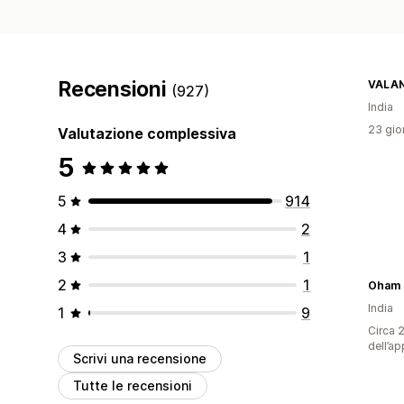
Recensioni
VALAN
(927)
India
23 gior
Valutazione complessiva
5
5
914
4
2
3
1
2
1
Oham 
India
1
9
Circa 2
dell’ap
Scrivi una recensione
Tutte le recensioni