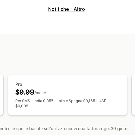
Gestione del contrassegno
Notifiche - Altro
Commissioni personalizzate
Incentiv
Nascondi tipo di pagamento
Prevenzi
Password monouso (OTP)
Conferma 
Esportazione degli ordini
Personalizzazione dei moduli
Campi personalizzati
Font e colore
P
Messaggi personalizzati
Pop-up
Mod
Opzioni di spedizione
Convalida degli
Pro
Conversione e upselling
$9.99
/mese
Sconti
Recupero del carrello
Per SMS - India 0,85₹ | Italia e Spagna $0,165 | UAE
$0,085
nti e le spese basate sull’utilizzo ricevi una fattura ogni 30 giorni.