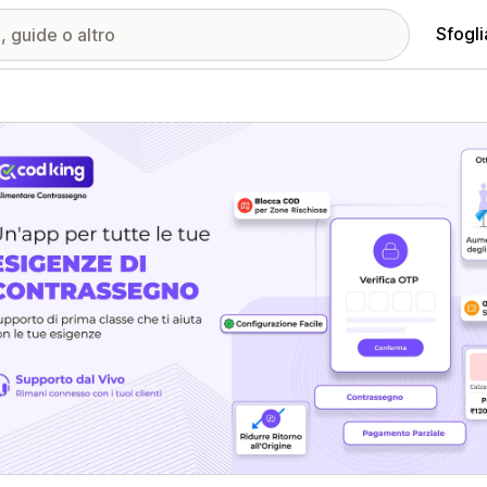
Sfogli
ria immagini in evidenza