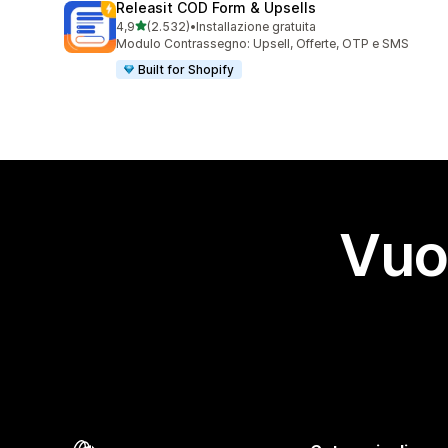
Releasit COD Form & Upsells
stelle su 5
4,9
(2.532)
•
Installazione gratuita
2532 recensioni totali
Modulo Contrassegno: Upsell, Offerte, OTP e SMS
Built for Shopify
Vuo