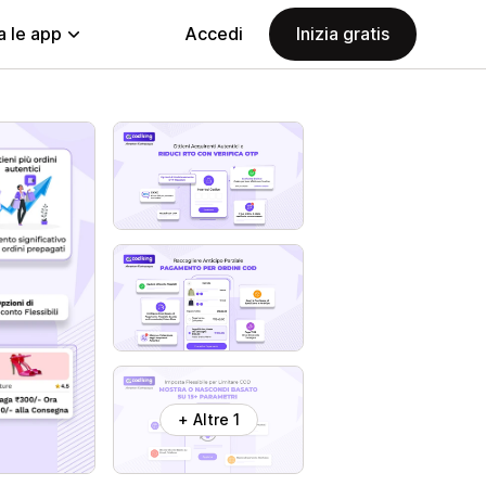
a le app
Accedi
Inizia gratis
+ Altre 1