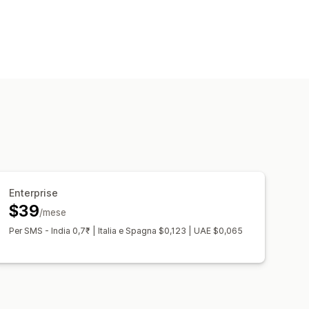
i prepagati
one frodi
via telefono
Conferma via SMS
ulsanti personalizzati
uli incorporati
 indirizzi
Multilingua
Enterprise
$39
/mese
Per SMS - India 0,7₹ | Italia e Spagna $0,123 | UAE $0,065