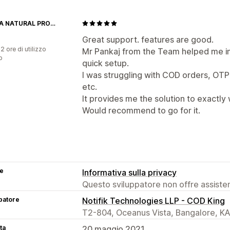
SHIKHA NATURAL PRODUCTS
Great support. features are good.
2 ore di utilizzo
Mr Pankaj from the Team helped me in
p
quick setup.
I was struggling with COD orders, OT
etc.
It provides me the solution to exactly 
Would recommend to go for it.
se
Informativa sulla privacy
Questo sviluppatore non offre assistenz
patore
Notifik Technologies LLP - COD King
T2-804, Oceanus Vista, Bangalore, KA
ta
20 maggio 2021