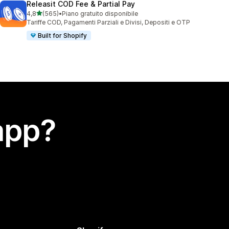
Releasit COD Fee & Partial Pay
stelle su 5
4,8
(565)
•
Piano gratuito disponibile
565 recensioni totali
Tariffe COD, Pagamenti Parziali e Divisi, Depositi e OTP
Built for Shopify
app?