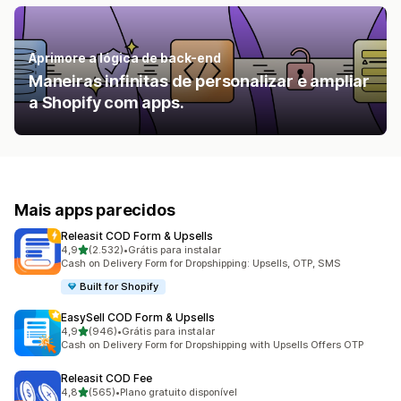
Aprimore a lógica de back-end
Maneiras infinitas de personalizar e ampliar
a Shopify com apps.
Mais apps parecidos
Releasit COD Form & Upsells
de 5 estrelas
4,9
(2.532)
•
Grátis para instalar
2532 avaliações ao todo
Cash on Delivery Form for Dropshipping: Upsells, OTP, SMS
Built for Shopify
EasySell COD Form & Upsells
de 5 estrelas
4,9
(946)
•
Grátis para instalar
946 avaliações ao todo
Cash on Delivery Form for Dropshipping with Upsells Offers OTP
Releasit COD Fee
de 5 estrelas
4,8
(565)
•
Plano gratuito disponível
565 avaliações ao todo