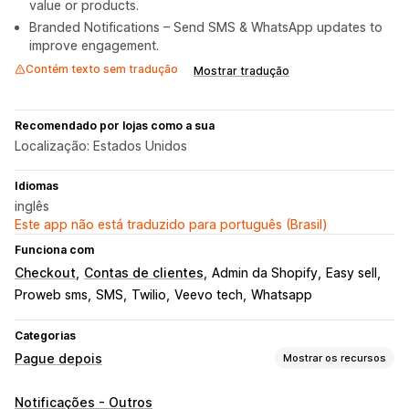
value or products.
Branded Notifications – Send SMS & WhatsApp updates to
improve engagement.
Contém texto sem tradução
Mostrar tradução
Recomendado por lojas como a sua
Localização: Estados Unidos
Idiomas
inglês
Este app não está traduzido para português (Brasil)
Funciona com
Checkout
Contas de clientes
Admin da Shopify
Easy sell
Proweb sms
SMS
Twilio
Veevo tech
Whatsapp
Categorias
Pague depois
Mostrar os recursos
Gestão de pagamentos em dinheiro na entrega
Notificações - Outros