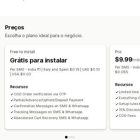
Tarifas personalizadas
Incentivos para pré-pagamento
Ocultar tipo de pagamento
Prevenção contra fraudes
Senha de uso único (OTP)
Confirmação do telefone
Preços
Confirmação por SMS
Exportação de pedidos
Escolha o plano ideal para o negócio.
Personalização de formulários
Campos personalizados
Fonte e cor
Free to install
Pro
Botões personalizados
Mensagens personalizadas
$9.99
Grátis para instalar
/mê
Pop-ups
Formulários incorporados
Opções de frete
Per SMS - Indi
Per SMS - India ₹1 | Italy and Spain $0.19 | UAE $0.10
$0.085
Validação de endereço
Em vários idiomas
| USA $0.03
Recursos
Conversão e upsell
Recursos
Limited time 
Descontos
Recuperação de carrinho
COD Order verification via OTP
Everything i
Partial/Advance/Upfront/Deposit Payment
Setup rules
Confirmation Messages on SMS & Whatsapp
15% Discoun
Tracking Messages on SMS & Whatsapp
COD Fees
Abandoned Cart Recovery SMS & Whatsapp