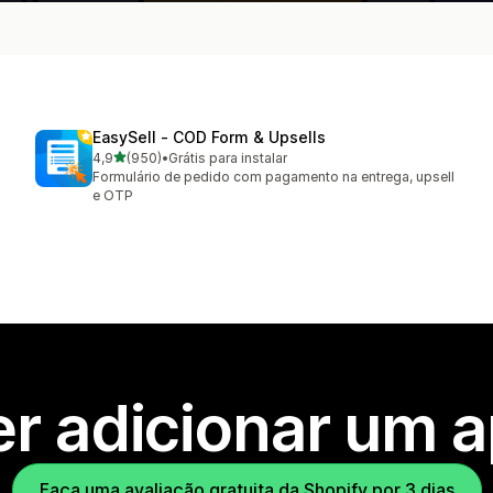
EasySell ‑ COD Form & Upsells
de 5 estrelas
4,9
(950)
•
Grátis para instalar
950 avaliações ao todo
Formulário de pedido com pagamento na entrega, upsell
e OTP
r adicionar um 
Faça uma avaliação gratuita da Shopify por 3 dias