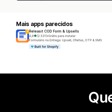
Mais apps parecidos
Releasit COD Form & Upsells
de 5 estrelas
4,9
(2.531)
•
Grátis para instalar
2531 avaliações ao todo
Formulário na Entrega: Upsell, Ofertas, OTP & SMS
Built for Shopify
Que