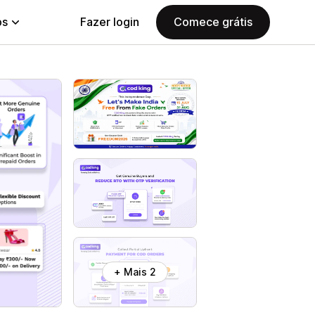
ps
Fazer login
Comece grátis
+ Mais 2