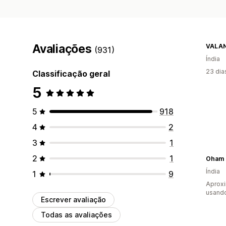
Avaliações
VALAN
(931)
Índia
23 dia
Classificação geral
5
5
918
4
2
3
1
2
1
Oham 
Índia
1
9
Aprox
usand
Escrever avaliação
Todas as avaliações