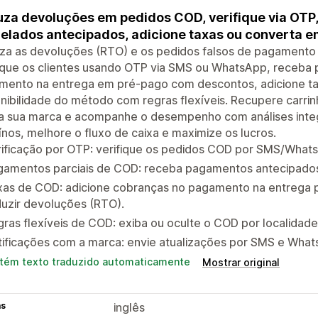
za devoluções em pedidos COD, verifique via OTP
elados antecipados, adicione taxas ou converta e
za as devoluções (RTO) e os pedidos falsos de pagamento
ique os clientes usando OTP via SMS ou WhatsApp, receba 
mento na entrega em pré-pago com descontos, adicione ta
nibilidade do método com regras flexíveis. Recupere carri
a sua marca e acompanhe o desempenho com análises inte
nos, melhore o fluxo de caixa e maximize os lucros.
ificação por OTP: verifique os pedidos COD por SMS/WhatsA
gamentos parciais de COD: receba pagamentos antecipados 
xas de COD: adicione cobranças no pagamento na entrega p
uzir devoluções (RTO).
ras flexíveis de COD: exiba ou oculte o COD por localidade,
tificações com a marca: envie atualizações por SMS e Wha
tém texto traduzido automaticamente
Mostrar original
as
inglês