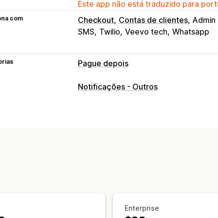
Este app não está traduzido para port
ona com
Checkout
Contas de clientes
Admin 
SMS
Twilio
Veevo tech
Whatsapp
orias
Pague depois
Gestão de pagamentos em dinheiro n
Notificações - Outros
Tarifas personalizadas
Incentivos p
Ocultar tipo de pagamento
Prevençã
Senha de uso único (OTP)
Confirmaç
Confirmação por SMS
Exportação d
Personalização de formulários
Campos personalizados
Fonte e cor
Mensagens personalizadas
Pop-ups
Opções de frete
Validação de ende
Enterprise
Conversão e upsell