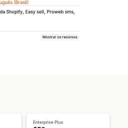
uguês (Brasil)
da Shopify
Easy sell
Proweb sms
Mostrar os recursos
a entrega
ara pré-pagamento
o contra fraudes
ão do telefone
e pedidos
Botões personalizados
Formulários incorporados
reço
Em vários idiomas
Enterprise Plus