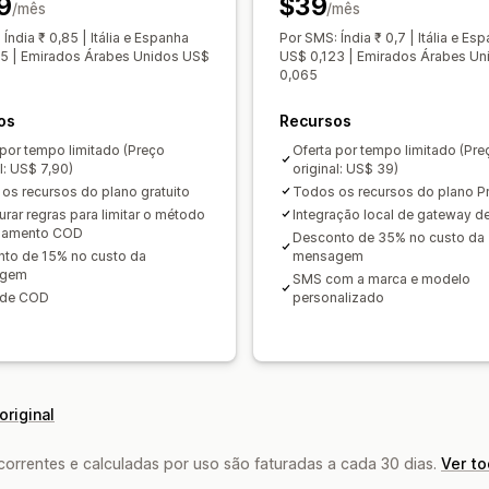
9
$39
/mês
/mês
Descontos
Recuperação de carrinho
Índia ₹ 0,85 | Itália e Espanha
Por SMS: Índia ₹ 0,7 | Itália e Es
5 | Emirados Árabes Unidos US$
US$ 0,123 | Emirados Árabes U
0,065
os
Recursos
 por tempo limitado (Preço
Oferta por tempo limitado (Pre
l: US$ 7,90)
original: US$ 39)
os recursos do plano gratuito
Todos os recursos do plano P
urar regras para limitar o método
Integração local de gateway 
gamento COD
Desconto de 35% no custo da
to de 15% no custo da
mensagem
agem
SMS com a marca e modelo
 de COD
personalizado
original
rrentes e calculadas por uso são faturadas a cada 30 dias.
Ver t