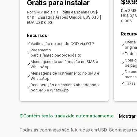
$9.9
Grátis para instalar
Por SMS: 
Por SMS: Índia ₹ 1 | Itália e Espanha US$
US$ 0,16
0,19 | Emirados Árabes Unidos US$ 0,10 |
0,085
EUA US$ 0,03
Recurs
Recursos
Oferta
Verificação de pedido COD via OTP
origina
Pagamento
Todos 
parcial/antecipado/depósito
Config
Mensagens de confirmação no SMS e
de pa
WhatsApp
Descon
Mensagens de rastreamento no SMS e
mens
WhatsApp
Taxas
Recuperação de carrinho abandonado
por SMS e WhatsApp
Contém texto traduzido automaticamente
Mostrar 
Todas as cobranças são faturadas em USD. Cobranças reco