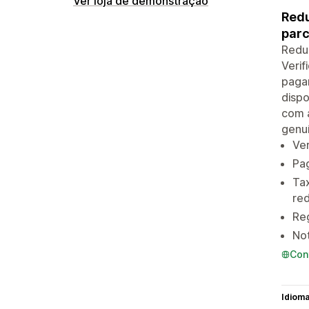
Ver loja de demonstração
Redu
parc
Redu
Verif
paga
dispo
com 
genuí
Ver
Pa
Ta
red
Reg
No
Con
Idiom