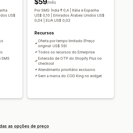
$59
/mês
panha
Por SMS: Índia ₹ 0,4 | Itália e Espanha
nidos US$
US$ 0,10 | Emirados Árabes Unidos US$
0,04 | EUA US$ 0,02
Recursos
ço
Oferta por tempo limitado (Preço
original: US$ 59)
ro
Todos os recursos do Enterprise
de SMS
Extensão de OTP do Shopify Plus no
checkout
Atendimento prioritário exclusivo
Sem a marca do COD King no widget
odas as opções de preço