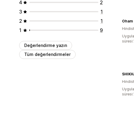
4
2
3
1
2
1
Oham 
Hindis
1
9
Uygula
süresi:
Değerlendirme yazın
Tüm değerlendirmeler
Hindis
Uygula
süresi