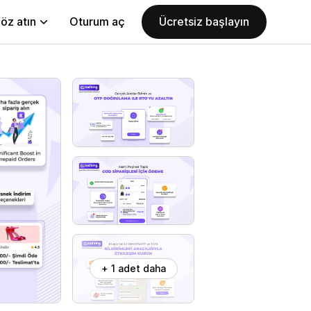
öz atın
Oturum aç
Ücretsiz başlayın
+ 1 adet daha