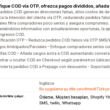
fique COD vía OTP, ofrezca pagos divididos, añada 
edidos COD generan direcciones falsas, altos costos de de
ica la intención del cliente vía OTP, reduciendo pedidos fal
ales filtra compradores poco serios y asegura compromiso.
niéndolos informados con actualizaciones oportunas, la ap
ingresos COD.
rificación OTP – Reduzca pedidos COD falsos vía OTP SMS
os Anticipados/Parciales – Enfoque compradores serios co
rifas COD – Añada cargos extra a COD aumentando convers
trar u ocultar COD en Checkout según parámetros (ubicació
vierta pedidos COD a Prepago con descuento - Soportado e
İngilizce
Bu uygulama şu dile çevrilmedi:Türkçe
a birlikte çalışır:
Ödeme
Müşteri hesapları
Shopify Yö
SMS
twilio
Whatsapp