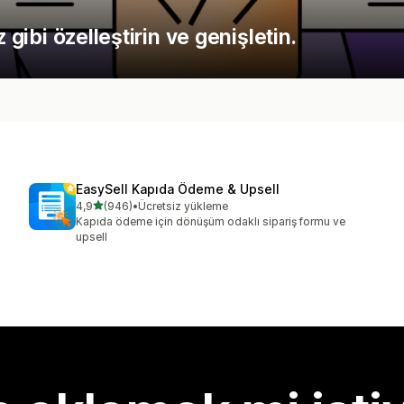
 gibi özelleştirin ve genişletin.
EasySell Kapıda Ödeme & Upsell
5 yıldız üzerinden
4,9
(946)
•
Ücretsiz yükleme
toplam 946 değerlendirme
Kapıda ödeme için dönüşüm odaklı sipariş formu ve
upsell