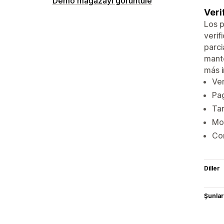
Demo mağazayı görüntüle
Veri
Los p
verif
parci
mante
más 
Ve
Pag
Ta
Mos
Con
Diller
Şunlarl