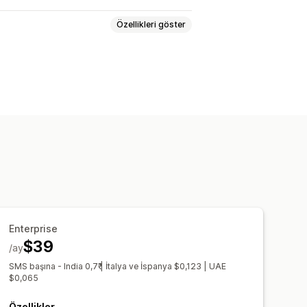
Özellikleri göster
deme türünü gizleme
la (OTP)
Telefon onayı
SMS onayı
üğmeler
Özel mesajlar
seçenekleri
Adres doğrulama
Enterprise
$39
/ay
SMS başına - India 0,7₹ | İtalya ve İspanya $0,123 | UAE
$0,065
Özellikler