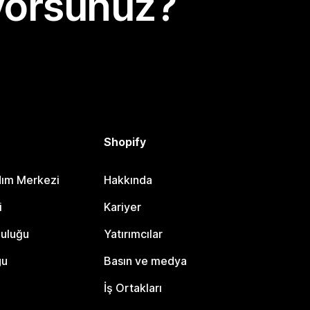
yorsunuz?
Shopify
dım Merkezi
Hakkında
i
Kariyer
luluğu
Yatırımcılar
gu
Basın ve medya
İş Ortakları