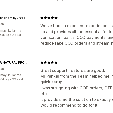
shoham ayurved
tan
We've had an excellent experience usi
mayı kullanma
up and provides all the essential feat
Yaklaşık 2 saat
verification, partial COD payments, and
reduce fake COD orders and streamlin
SHIKHA NATURAL PRODUCTS
tan
Great support. features are good.
mayı kullanma
Mr Pankaj from the Team helped me in
:Yaklaşık 22 saat
quick setup.
I was struggling with COD orders, OT
etc.
It provides me the solution to exactly 
Would recommend to go for it.