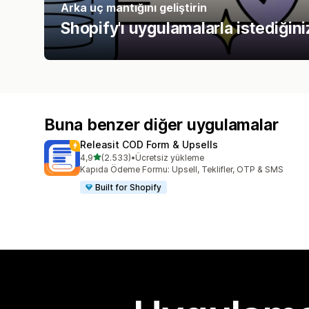
Arka uç mantığını geliştirin
Shopify'ı uygulamalarla istediğiniz
Buna benzer diğer uygulamalar
Releasit COD Form & Upsells
5 yıldız üzerinden
4,9
(2.533)
•
Ücretsiz yükleme
toplam 2533 değerlendirme
Kapıda Ödeme Formu: Upsell, Teklifler, OTP & SMS
Built for Shopify