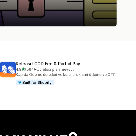
Releasit COD Fee & Partial Pay
5 yıldız üzerinden
4,8
(564)
•
Ücretsiz plan mevcut
toplam 564 değerlendirme
Kapıda Ödeme ücretleri ve kuralları, kısmi ödeme ve OTP
Built for Shopify