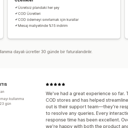
Ücretsiz plandaki her şey
COD Ücretleri
COD ödemeyi sınırlamak için kurallar
Mesaj maliyetinde %15 indirim
lanıma dayalı ücretler 30 günde bir faturalandırılır.
TIS
tan
We've had a great experience so far. T
mayı kullanma
COD stores and has helped streamline 
:23 gün
out is their support team—they're re
to resolve any queries. Every interac
response time has been excellent. Overa
we're happy with both the product an