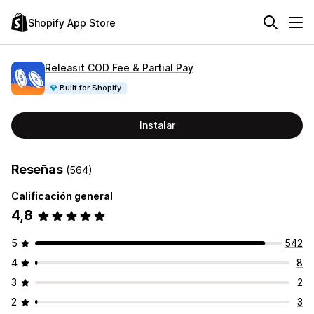
Shopify App Store
Releasit COD Fee & Partial Pay
Built for Shopify
Instalar
Reseñas
(564)
Calificación general
4,8
5
542
4
8
3
2
2
3