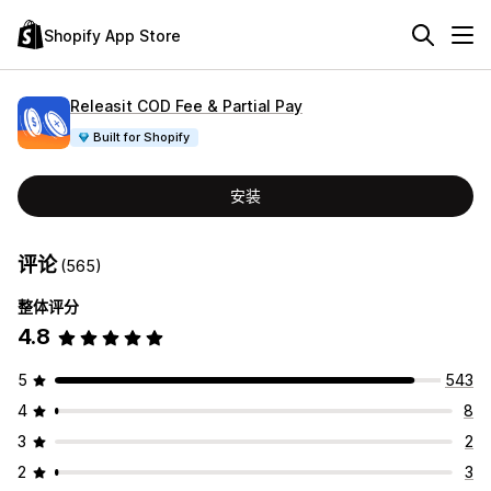
Shopify App Store
Releasit COD Fee & Partial Pay
Built for Shopify
安装
评论
(565)
整体评分
4.8
5
543
4
8
3
2
2
3