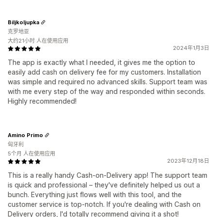
Biljkoljupka
克罗地亚
大约21小时 人在使用应用
2024年1月3日
The app is exactly what I needed, it gives me the option to
easily add cash on delivery fee for my customers. Installation
was simple and required no advanced skills. Support team was
with me every step of the way and responded within seconds.
Highly recommended!
Amino Primo
匈牙利
5个月 人在使用应用
2023年12月18日
This is a really handy Cash-on-Delivery app! The support team
is quick and professional – they've definitely helped us out a
bunch. Everything just flows well with this tool, and the
customer service is top-notch. If you're dealing with Cash on
Delivery orders, I'd totally recommend giving it a shot!