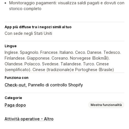
Monitoraggio pagamenti: visualizza saldi pagati e dovuti con
storico completo
App più diffuse tra i negozi simili al tuo
Con sede negli Stati Uniti
Lingue
Inglese. Spagnolo. Francese. Italiano. Ceco. Danese. Tedesco.
Finlandese. Giapponese. Coreano. Norvegese (Bokmål).
Olandese. Polacco. Svedese. Tailandese. Turco. Cinese
(semplificato). Cinese (tradizionale)e Portoghese (Brasile)
Funziona con
Check-out
Pannello di controllo Shopify
Categorie
Paga dopo
Mostra funzionalità
Gestione del contrassegno
Attività operative - Altro
Commissioni personalizzate
Incentivi prepagati