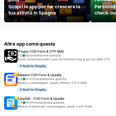
Scopri le app per far crescere la
Personali
tua attività in Spagna
check-out
Altre app come questa
Progus COD Form & OTP SMS
stelle su 5
5,0
(8)
•
Installazione gratuita
8 recensioni totali
Boost conversions with Cash On Delivery Form & secure SMS OTP
Built for Shopify
Releasit COD Form & Upsells
stelle su 5
4,9
(2.527)
•
Installazione gratuita
2527 recensioni totali
Modulo Contrassegno: Upsell, Offerte, OTP e SMS
Built for Shopify
EasySell ‑ COD Form & Upsells
stelle su 5
4,9
(947)
•
Installazione gratuita
947 recensioni totali
Modulo d'ordine per contrassegno, upsell e anti-frode