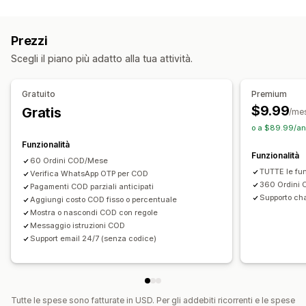
Rinomina i tipi di pagamento
Prevenzione frodi
Password monouso (OTP)
Conferma via SMS
Prezzi
Personalizzazione dei moduli
Scegli il piano più adatto alla tua attività.
Messaggi personalizzati
Pop-up
Opzioni di spedizione
Multilingua
Gratuito
Premium
$9.99
Gratis
/me
Conversione e upselling
o a $89.99/an
Ordine con un clic
Funzionalità
Funzionalità
60 Ordini COD/Mese
TUTTE le fun
Verifica WhatsApp OTP per COD
360 Ordini
Pagamenti COD parziali anticipati
Supporto ch
Aggiungi costo COD fisso o percentuale
Mostra o nascondi COD con regole
Messaggio istruzioni COD
Support email 24/7 (senza codice)
Tutte le spese sono fatturate in USD. Per gli addebiti ricorrenti e le spese