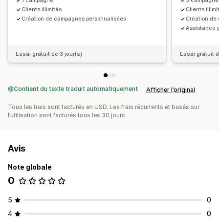
1 campagne
5 campagne
Clients illimités
Clients illimi
Création de campagnes personnalisées
Création de
Assistance 
Essai gratuit de 3 jour(s)
Essai gratuit d
Contient du texte traduit automatiquement
Afficher l’original
Tous les frais sont facturés en USD. Les frais récurrents et basés sur
l’utilisation sont facturés tous les 30 jours.
Avis
Note globale
0
5
0
4
0