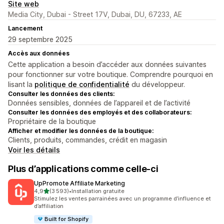
Site web
Media City, Dubai - Street 17V, Dubai, DU, 67233, AE
Lancement
29 septembre 2025
Accès aux données
Cette application a besoin d’accéder aux données suivantes
pour fonctionner sur votre boutique. Comprendre pourquoi en
lisant la
politique de confidentialité
du développeur.
Consulter les données des clients:
Données sensibles, données de l’appareil et de l’activité
Consulter les données des employés et des collaborateurs:
Propriétaire de la boutique
Afficher et modifier les données de la boutique:
Clients, produits, commandes, crédit en magasin
Voir les détails
Plus d’applications comme celle-ci
UpPromote Affiliate Marketing
étoile(s) sur 5
4,9
(3 593)
•
Installation gratuite
3593 avis au total
Stimulez les ventes parrainées avec un programme d’influence et
d’affiliation
Built for Shopify