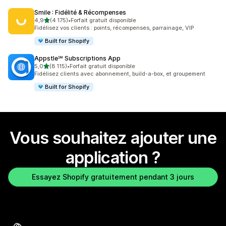
Smile : Fidélité & Récompenses
étoile(s) sur 5
4,9
(4 175)
•
Forfait gratuit disponible
4175 avis au total
Fidélisez vos clients : points, récompenses, parrainage, VIP
Built for Shopify
Appstle℠ Subscriptions App
étoile(s) sur 5
5,0
(8 115)
•
Forfait gratuit disponible
8115 avis au total
Fidélisez clients avec abonnement, build-a-box, et groupement
Built for Shopify
Vous souhaitez ajouter une
application ?
Essayez Shopify gratuitement pendant 3 jours