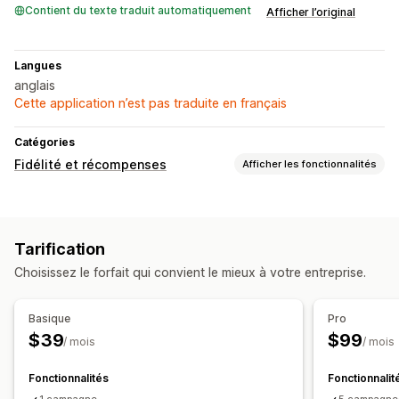
Contient du texte traduit automatiquement
Afficher l’original
Langues
anglais
Cette application n’est pas traduite en français
Catégories
Fidélité et récompenses
Afficher les fonctionnalités
Types de programmes
Programmes de récompenses
Niveaux VIP
Parrainages
Tarification
Programmes de remises en espèces
Choisissez le forfait qui convient le mieux à votre entreprise.
Porte-monnaie électroniques
Récompenses que vous pouvez offrir
Basique
Pro
Remises en espèces
Crédits en magasin
$39
$99
/ mois
/ mois
Fonctionnalités
Fonctionnalit