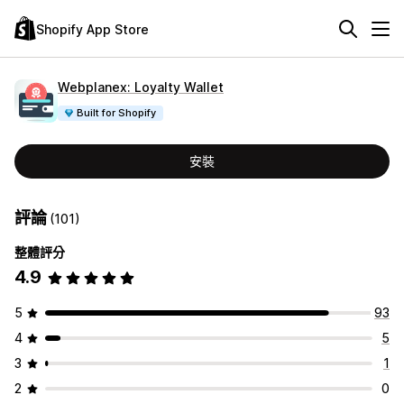
Shopify App Store
Webplanex: Loyalty Wallet
Built for Shopify
安裝
評論
(101)
整體評分
4.9
5
93
4
5
3
1
2
0