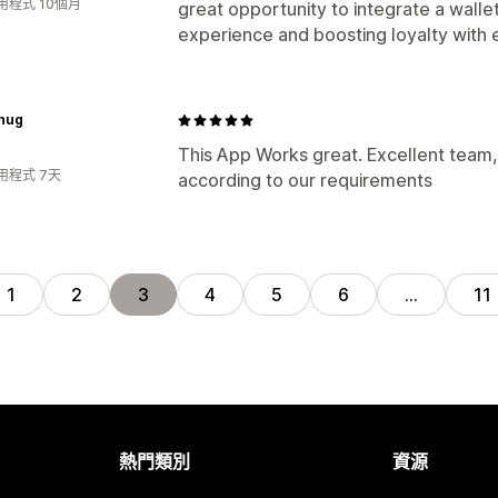
用程式 10個月
great opportunity to integrate a wall
experience and boosting loyalty with 
hug
This App Works great. Excellent team
用程式 7天
according to our requirements
1
2
3
4
5
6
…
11
熱門類別
資源