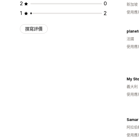
2
0
新加坡
1
2
使用應
撰寫評價
plane
法國
使用應
My St
義大利
使用應
Samar
阿拉伯
使用應