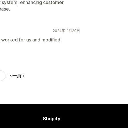
et system, enhancing customer
ease.
2024年11月29日
, worked for us and modified
下一頁
Shopify