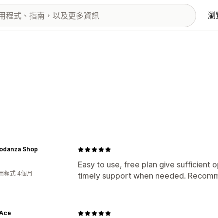
瀏
todanza Shop
Easy to use, free plan give sufficient 
用程式 4個月
timely support when needed. Reco
Ace