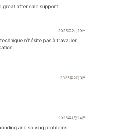
d great after sale support.
2025年2月10日
technique n’hésite pas à travailler
cation.
2025年2月3日
2025年1月24日
ponding and solving problems