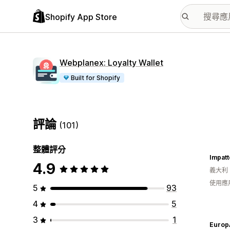
Shopify App Store
Webplanex: Loyalty Wallet
Built for Shopify
評論
(101)
整體評分
Impat
4.9
義大利
使用應
5
93
4
5
3
1
Europ