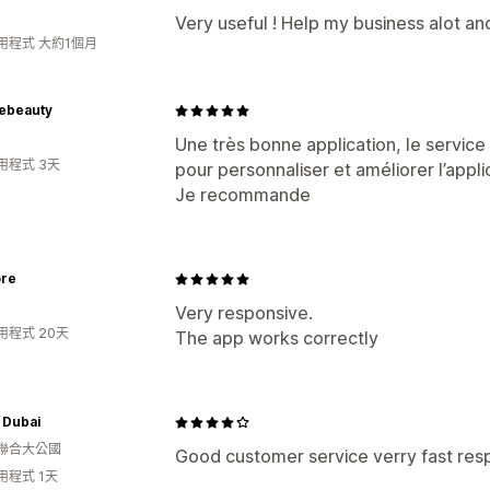
Very useful ! Help my business alot an
用程式 大約1個月
tebeauty
Une très bonne application, le service 
用程式 3天
pour personnaliser et améliorer l’appli
Je recommande
ore
Very responsive.
用程式 20天
The app works correctly
 Dubai
聯合大公國
Good customer service verry fast res
用程式 1天