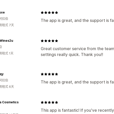
uxe
阿拉伯
The app is great, and the support is fas
用程式 7天
tWines2u
亞
Great customer service from the team
用程式 1天
settings really quick. Thank you!!
qy
阿拉伯
The app is great, and the support is fas
用程式 6天
a Cosmetics
This app is fantastic! If you've recentl