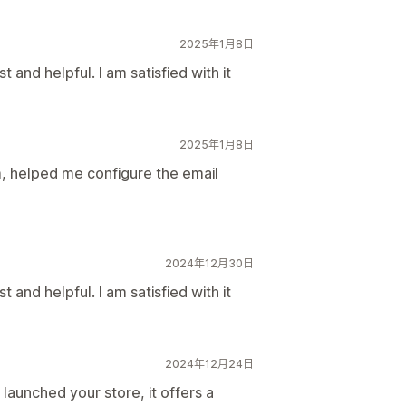
2025年1月8日
t and helpful. I am satisfied with it
2025年1月8日
, helped me configure the email
2024年12月30日
t and helpful. I am satisfied with it
2024年12月24日
y launched your store, it offers a