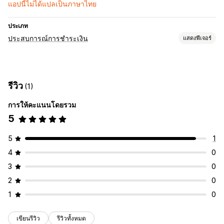
แอปนี้ไม่ได้แปลเป็นภาษาไทย
ประเภท
ประสบการณ์การชำระเงิน
แสดงฟีเจอร์
ตัวเลือกการแสดงผล
ข้อความการชำระเงิน
การออกแบบวิดเจ็ต
ตำแหน่งวิดเจ็ต
รีวิว
(1)
ข้อความวิดเจ็ต
สีตัวอักษรของวิดเจ็ต
การให้คะแนนโดยรวม
5
5
1
4
0
3
0
2
0
1
0
เขียนรีวิว
รีวิวทั้งหมด