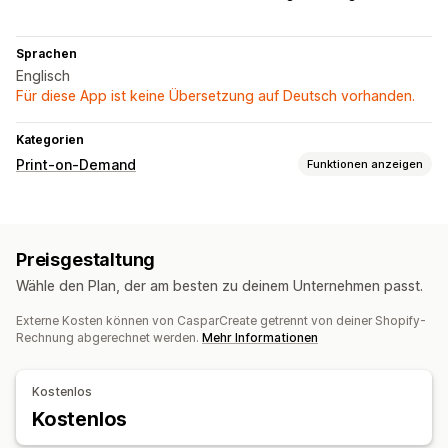
Sprachen
Englisch
Für diese App ist keine Übersetzung auf Deutsch vorhanden.
Kategorien
Print-on-Demand
Funktionen anzeigen
Produktanpassung
Etiketten der Eigenmarke
Benutzerdefinierte Verpackung
Preisgestaltung
Designtools
Mockup-Generator
Wähle den Plan, der am besten zu deinem Unternehmen passt.
Produkte
Externe Kosten können von CasparCreate getrennt von deiner Shopify-
Allover-Print
Handtaschen
Decken
Bekleidung
Stickerei
Rechnung abgerechnet werden.
Mehr Informationen
Heimdeko
Umweltfreundlich
Bio
Versandoptionen
Kostenlos
Massenversand
Kostenlos
Benutzerdefinierter Versand
Nachverfolgung von Bestellungen