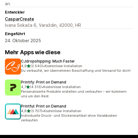
an.
Entwickler
CasparCreate
Ivana Sokača 6, Varaždin, 42000, HR
Eingeführt
24. Oktober 2025
Mehr Apps wie diese
CJdropshipping: Much Faster
von 5 Sternen
4,9
(2.540)
•
Kostenlose Installation
2540 Rezensionen insgesamt
Du verkaufst, wir übernehmen Beschaffung und Versand für dich!
Printify: Print on Demand
von 5 Sternen
4,7
(4.313)
•
Kostenlose Installation
4313 Rezensionen insgesamt
Personalisierte Produkte erstellen und verkaufen – wir kümmern
uns um den Rest.
Printful: Print on Demand
von 5 Sternen
4,8
(3.707)
•
Kostenlose Installation
3707 Rezensionen insgesamt
Individuelle Druck- und Stickereiartikel ohne Vorabkosten
verkaufen