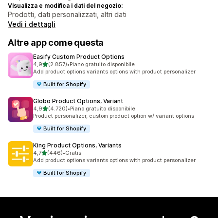
Visualizza e modifica i dati del negozio:
Prodotti, dati personalizzati, altri dati
Vedi i dettagli
Altre app come questa
Easify Custom Product Options
stelle su 5
4,9
(2.857)
•
Piano gratuito disponibile
2857 recensioni totali
Add product options variants options with product personalizer
Built for Shopify
Globo Product Options, Variant
stelle su 5
4,9
(4.720)
•
Piano gratuito disponibile
4720 recensioni totali
Product personalizer, custom product option w/ variant options
Built for Shopify
King Product Options, Variants
stelle su 5
4,7
(446)
•
Gratis
446 recensioni totali
Add product options variants options with product personalizer
Built for Shopify