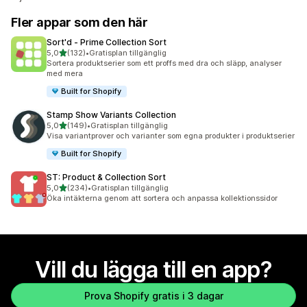
Fler appar som den här
Sort'd ‑ Prime Collection Sort
av 5 stjärnor
5,0
(132)
•
Gratisplan tillgänglig
132 recensioner totalt
Sortera produktserier som ett proffs med dra och släpp, analyser
med mera
Built for Shopify
Stamp Show Variants Collection
av 5 stjärnor
5,0
(149)
•
Gratisplan tillgänglig
149 recensioner totalt
Visa variantprover och varianter som egna produkter i produktserier
Built for Shopify
ST: Product & Collection Sort
av 5 stjärnor
5,0
(234)
•
Gratisplan tillgänglig
234 recensioner totalt
Öka intäkterna genom att sortera och anpassa kollektionssidor
Vill du lägga till en app?
Prova Shopify gratis i 3 dagar