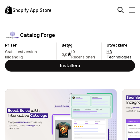
Shopify App Store
Catalog Forge
Priser
Betyg
Utvecklare
Gratis testversion
(0
H3
0,0
tillgänglig
Recensioner)
Technologies
Installera