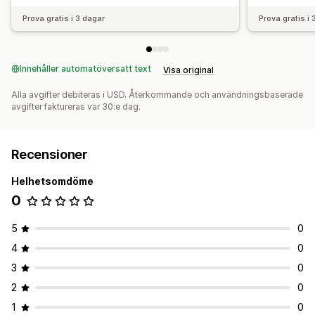
Prova gratis i 3 dagar
Prova gratis i
Innehåller automatöversatt text
Visa original
Alla avgifter debiteras i USD. Återkommande och användningsbaserade
avgifter faktureras var 30:e dag.
Recensioner
Helhetsomdöme
0
5
0
4
0
3
0
2
0
1
0