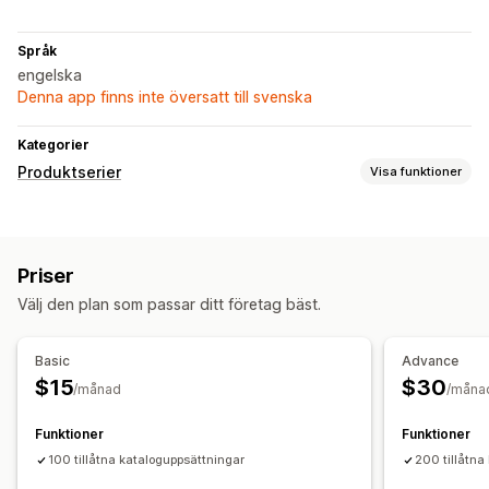
Språk
engelska
Denna app finns inte översatt till svenska
Kategorier
Produktserier
Visa funktioner
Sorteringsåtgärder
Lägg till produkter
Omdirigering
Gruppera produkter
Priser
Filtrering
Välj den plan som passar ditt företag bäst.
Hantering av produktserier
Lageraviseringar
Uppdateringar i realtid
Basic
Advance
Skapande av produktserier
Varianter
Taggning
Segment
$15
$30
/månad
/måna
Funktioner
Funktioner
100 tillåtna kataloguppsättningar
200 tillåtna