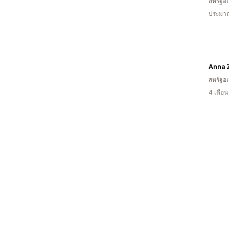
สหรัฐอเ
ประมาณ
สหรัฐอเ
4 เดือ