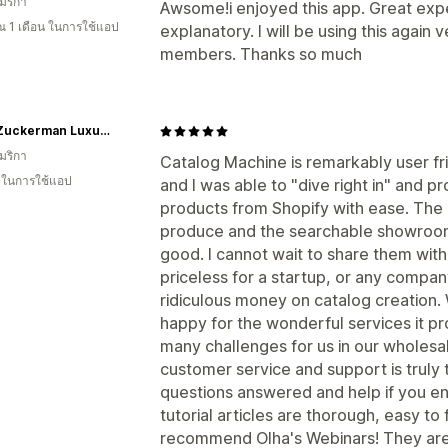
มริกา
Awsome!i enjoyed this app. Great expe
 1 เดือน ในการใช้แอป
explanatory. I will be using this again 
members. Thanks so much
Anna Zuckerman Luxury
มริกา
Catalog Machine is remarkably user fr
น ในการใช้แอป
and I was able to "dive right in" and pr
products from Shopify with ease. The 
produce and the searchable showroom
good. I cannot wait to share them wit
priceless for a startup, or any compan
ridiculous money on catalog creation.
happy for the wonderful services it p
many challenges for us in our wholesal
customer service and support is truly
questions answered and help if you en
tutorial articles are thorough, easy to 
recommend Olha's Webinars! They are