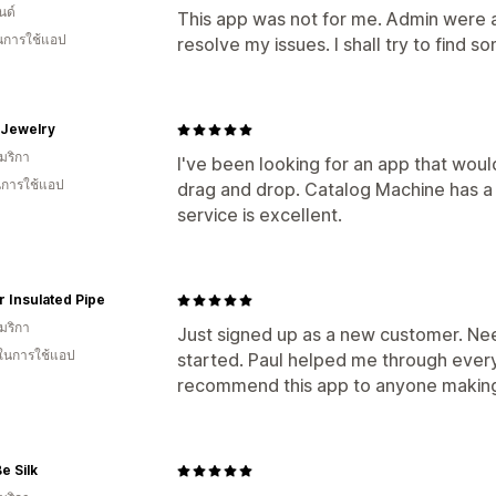
นด์
This app was not for me. Admin were 
ในการใช้แอป
resolve my issues. I shall try to find
 Jewelry
มริกา
I've been looking for an app that woul
ในการใช้แอป
drag and drop. Catalog Machine has a
service is excellent.
 Insulated Pipe
มริกา
Just signed up as a new customer. Ne
 ในการใช้แอป
started. Paul helped me through every
recommend this app to anyone making
e Silk