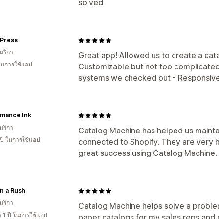
solved
 Press
มริกา
Great app! Allowed us to create a cata
 ในการใช้แอป
Customizable but not too complicated
systems we checked out - Responsive
rmance Ink
มริกา
Catalog Machine has helped us maintai
 ปี ในการใช้แอป
connected to Shopify. They are very 
great success using Catalog Machine.
in a Rush
มริกา
Catalog Machine helps solve a problem
 1 ปี ในการใช้แอป
paper catalogs for my sales reps and