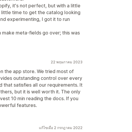
y, it's not perfect, but with a little
 little time to get the catalog looking
and experimenting, I got it to run
an make meta-fields go over; this was
22 พฤษภาคม 2023
on the app store. We tried most of
rovides outstanding control over every
d that satisfies all our requirements. It
rs, but it is well worth it. The only
invest 10 min reading the docs. If you
powerful features.
แก้ไขเมื่อ 2 กรกฎาคม 2022