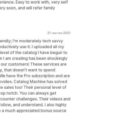
rience. Easy to work with, very self
very soon, and will refer family
21 เมษายน 2021
iendly; I'm moderately tech savvy
oductively use it. I uploaded all my
level of the catalog I have begun to
 I am creating has been shockingly
h our customers! These services are
y, that doesn't want to spend
 We have the Pro subscription and are
rovides. Catalog Machine has solved
e sales too! Their personal level of
 top notch. You can always get
counter challenges. Their videos and
follow, and understand. I also highly
 a much appreciated bonus source