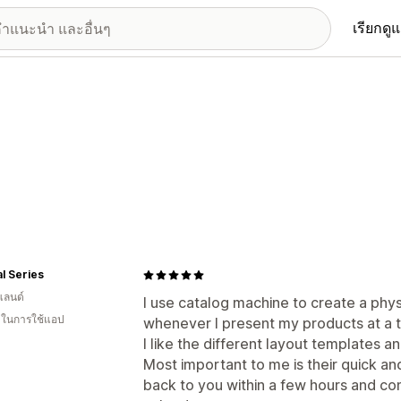
เรียกดู
l Series
แลนด์
I use catalog machine to create a phy
น ในการใช้แอป
whenever I present my products at a 
I like the different layout templates a
Most important to me is their quick an
back to you within a few hours and cont