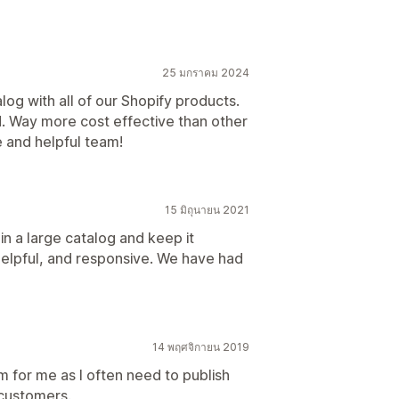
25 มกราคม 2024
log with all of our Shopify products.
. Way more cost effective than other
 and helpful team!
15 มิถุนายน 2021
n a large catalog and keep it
helpful, and responsive. We have had
14 พฤศจิกายน 2019
 for me as I often need to publish
 customers.