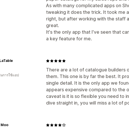
As with many complicated apps on Shopif
tweaking it does the trick. It took me a
right, but after working with the staff 
great.
It's the only app that I've seen that c
a key feature for me.
aTable
There are a lot of catalogue builders 
 ในการใช้แอป
them. This one is by far the best. It p
single detail. It is the only app we foun
appears expensive compared to the othe
caveat is it is so flexible you need to 
dive straight in, you will miss a lot of 
e Moo