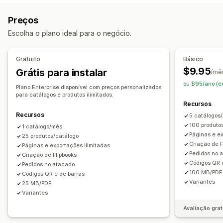
Personalização
Upload em massa
Editor de arrastar e soltar
Legendas
Preços
Compartilhamento em redes sociais
Escolha o plano ideal para o negócio.
Gratuito
Básico
$9.95
Grátis para instalar
/mê
ou $95/ano (e
Plano Enterprise disponível com preços personalizados
para catálogos e produtos ilimitados.
Recursos
Recursos
5 catálogos
100 produto
1 catálogo/mês
Páginas e ex
25 produtos/catálogo
Criação de F
Páginas e exportações ilimitadas
Pedidos no 
Criação de Flipbooks
Códigos QR 
Pedidos no atacado
100 MB/PDF
Códigos QR e de barras
Variantes
25 MB/PDF
Variantes
Avaliação grat