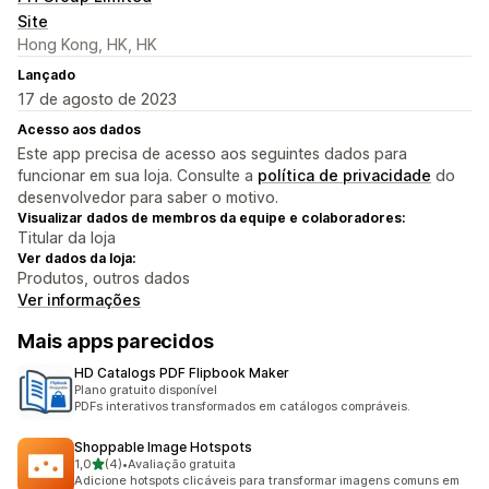
Site
Hong Kong, HK, HK
Lançado
17 de agosto de 2023
Acesso aos dados
Este app precisa de acesso aos seguintes dados para
funcionar em sua loja. Consulte a
política de privacidade
do
desenvolvedor para saber o motivo.
Visualizar dados de membros da equipe e colaboradores:
Titular da loja
Ver dados da loja:
Produtos, outros dados
Ver informações
Mais apps parecidos
HD Catalogs PDF Flipbook Maker
Plano gratuito disponível
PDFs interativos transformados em catálogos compráveis.
Shoppable Image Hotspots
de 5 estrelas
1,0
(4)
•
Avaliação gratuita
4 avaliações ao todo
Adicione hotspots clicáveis para transformar imagens comuns em