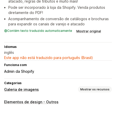
atacado, regras de tributos e muito mais!
Pode ser incorporado à loja da Shopify. Venda produtos
diretamente do PDF!
Acompanhamento de conversão de catálogos e brochuras
para expandir os canais de varejo e atacado
Contém texto traduzido automaticamente
Mostrar original
Idiomas
inglês
Este app não está traduzido para português (Brasil)
Funciona com
Admin da Shopify
Categorias
Galeria de imagens
Mostrar os recursos
Tipos de galeria
Elementos de design - Outros
Carrossel
Colagem
Lookbook
Portfolio
Grade
Lista