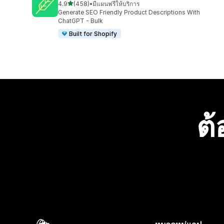
เต็ม 5 ดาว
4.9
(458)
•
มีแผนฟรีให้บริการ
ทั้งหมด 458 รีวิว
Generate SEO Friendly Product Descriptions With
ChatGPT - Bulk
Built for Shopify
ต้