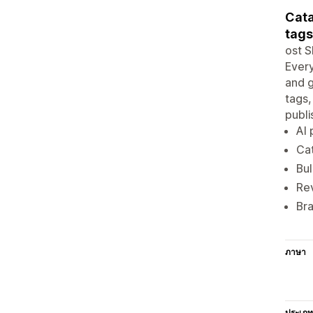
Cata
tags,
ost S
Every
and g
tags,
publi
AI 
Cat
Bul
Rev
Bra
ภาษา
ประเภท