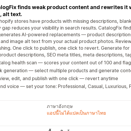
logFix finds weak product content and rewrites it 
 alt text.
hopify stores have products with missing descriptions, blank
 gap reduces your visibility in search results. CatalogFix fi
enerates AI-powered replacements — product descriptions, 
 and image alt text from your actual product photos. Revie
shing. One click to publish, one click to revert. Generate fo
product descriptions, SEO meta titles, meta descriptions, t
alog health scan — scores your content out of 100 and flag
k generation — select multiple products and generate conte
iew, edit, and publish with one click — revert anytime
nd voice — set your tone: Professional, Casual, Luxurious, P
ภาษาอังกฤษ
แอปนี้ไม่ได้แปลเป็นภาษาไทย