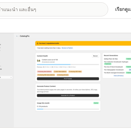
เรียกดู
อรีรูปภาพที่แสดง