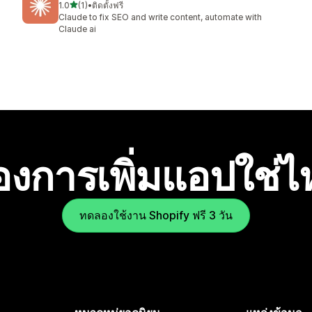
เต็ม 5 ดาว
1.0
(1)
•
ติดตั้งฟรี
ทั้งหมด 1 รีวิว
Claude to fix SEO and write content, automate with
Claude ai
องการเพิ่มแอปใช่
ทดลองใช้งาน Shopify ฟรี 3 วัน