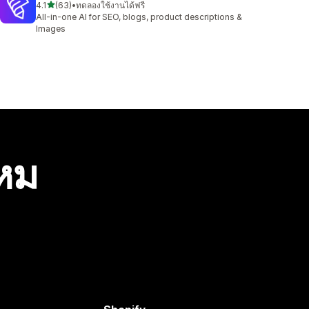
เต็ม 5 ดาว
4.1
(63)
•
ทดลองใช้งานได้ฟรี
ทั้งหมด 63 รีวิว
All-in-one AI for SEO, blogs, product descriptions &
Images
ไหม