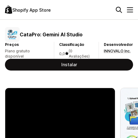
Shopify App Store
CataPro: Gemini AI Studio
Preços
Classificação
Desenvolvedor
Plano gratuito
(0
INNOVALO Inc.
0,0
disponível
Avaliações)
Instalar