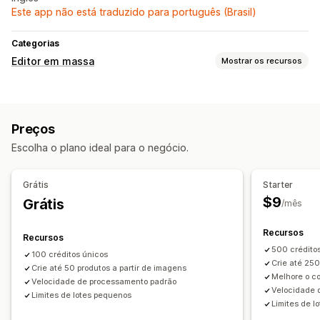
Este app não está traduzido para português (Brasil)
Categorias
Editor em massa
Mostrar os recursos
Recursos editáveis
Produtos
Imagens
Preços
Tags
Descrições
Preços
Ações
Escolha o plano ideal para o negócio.
Otimização de imagens
Atualizações de SEO
Assistência de IA
Pesquisar e filtrar
Edição em massa
Grátis
Starter
$9
Grátis
/mês
Recursos
Recursos
500 crédito
100 créditos únicos
Crie até 250
Crie até 50 produtos a partir de imagens
Melhore o c
Velocidade de processamento padrão
Velocidade 
Limites de lotes pequenos
Limites de l