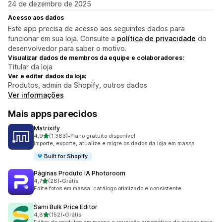
24 de dezembro de 2025
Acesso aos dados
Este app precisa de acesso aos seguintes dados para
funcionar em sua loja. Consulte a
política de privacidade
do
desenvolvedor para saber o motivo.
Visualizar dados de membros da equipe e colaboradores:
Titular da loja
Ver e editar dados da loja:
Produtos, admin da Shopify, outros dados
Ver informações
Mais apps parecidos
Matrixify
de 5 estrelas
4,9
(1.363)
•
Plano gratuito disponível
1363 avaliações ao todo
Importe, exporte, atualize e migre os dados da loja em massa
Built for Shopify
Páginas Produto IA Photoroom
de 5 estrelas
4,7
(26)
•
Grátis
26 avaliações ao todo
Edite fotos em massa: catálogo otimizado e consistente.
Sami Bulk Price Editor
de 5 estrelas
4,8
(152)
•
Grátis
152 avaliações ao todo