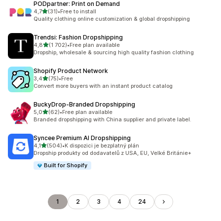
PODpartner: Print on Demand
z 5 hvězd
4,7
(31)
•
Free to install
Celkový počet recenzí: 31
Quality clothing online customization & global dropshipping
Trendsi: Fashion Dropshipping
z 5 hvězd
4,8
(1 702)
•
Free plan available
Celkový počet recenzí: 1702
Dropship, wholesale & sourcing high quality fashion clothing
Shopify Product Network
z 5 hvězd
3,4
(75)
•
Free
Celkový počet recenzí: 75
Convert more buyers with an instant product catalog
BuckyDrop‑Branded Dropshipping
z 5 hvězd
5,0
(62)
•
Free plan available
Celkový počet recenzí: 62
Branded dropshipping with China supplier and private label.
Syncee Premium AI Dropshipping
z 5 hvězd
4,1
(504)
•
K dispozici je bezplatný plán
Celkový počet recenzí: 504
Dropship produkty od dodavatelů z USA, EU, Velké Británie+
Built for Shopify
1
2
3
4
24