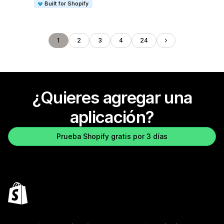
Built for Shopify
1
2
3
4
24
¿Quieres agregar una
aplicación?
Prueba Shopify gratis por 3 días