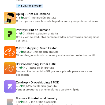
Built for Shopify
Apliiq ‑ Print On Demand
de 5 estrellas
4.8
(294)
•
Instalación gratuita
294 reseñas en total
Crea ropa lista para la venta bajo demanda y sin pedidos mínimos
Printify: Print on Demand
de 5 estrellas
4.7
(4,318)
•
Instalación gratuita
4318 reseñas en total
Crea y vende productos personalizados, nosotros nos encargamos
del resto.
CJdropshipping: Much Faster
de 5 estrellas
4.9
(2,550)
•
Instalación gratuita
2550 reseñas en total
Tú vendes, ¡nosotros buscamos y enviamos los productos por ti!
BSDropshipping: Order Fulfill
de 5 estrellas
4.7
(49)
•
Instalación gratuita
49 reseñas en total
Preparación de pedidos 3PL y marca privada para marcas en
expansión
Zendrop ‑ Dropshipping & POD
de 5 estrellas
4.5
(1,172)
•
Instalación gratuita
1172 reseñas en total
Vender productos con el envío más barato y rápido
Branvas Private Label Jewelry
de 5 estrellas
5.0
(44)
•
Plan gratis disponible
44 reseñas en total