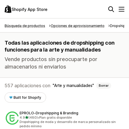
Shopify App Store
Búsqueda de productos
Opciones de aprovisionamiento
Dropshipp
Todas las aplicaciones de dropshipping con
funciones para la arte y manualidades
Vende productos sin preocuparte por
almacenarlos ni enviarlos
557 aplicaciones con
Arte y manualidades
Borrar
Built for Shopify
EPROLO‑Dropshipping & Branding
de 5 estrellas
4.9
(480)
•
Plan gratis disponible
480 reseñas en total
Dropshipping de moda y desarrollo de marca personalizado sin
pedido mínimo