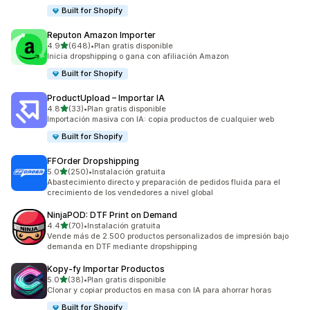
Built for Shopify
Reputon Amazon Importer
de 5 estrellas
4.9
(648)
•
Plan gratis disponible
648 reseñas en total
Inicia dropshipping o gana con afiliación Amazon
Built for Shopify
ProductUpload – Importar IA
de 5 estrellas
4.8
(33)
•
Plan gratis disponible
33 reseñas en total
Importación masiva con IA: copia productos de cualquier web
Built for Shopify
FFOrder Dropshipping
de 5 estrellas
5.0
(250)
•
Instalación gratuita
250 reseñas en total
Abastecimiento directo y preparación de pedidos fluida para el
crecimiento de los vendedores a nivel global
NinjaPOD: DTF Print on Demand
de 5 estrellas
4.4
(70)
•
Instalación gratuita
70 reseñas en total
Vende más de 2.500 productos personalizados de impresión bajo
demanda en DTF mediante dropshipping
Kopy‑fy Importar Productos
de 5 estrellas
5.0
(38)
•
Plan gratis disponible
38 reseñas en total
Clonar y copiar productos en masa con IA para ahorrar horas
Built for Shopify