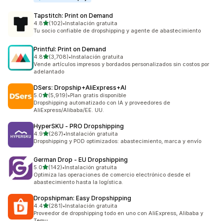
Tapstitch: Print on Demand
de 5 estrellas
4.8
(102)
•
Instalación gratuita
102 reseñas en total
Tu socio confiable de dropshipping y agente de abastecimiento
Printful: Print on Demand
de 5 estrellas
4.8
(3,708)
•
Instalación gratuita
3708 reseñas en total
Vende artículos impresos y bordados personalizados sin costos por
adelantado
DSers: Dropship+AliExpress+AI
de 5 estrellas
5.0
(5,919)
•
Plan gratis disponible
5919 reseñas en total
Dropshipping automatizado con IA y proveedores de
AliExpress/Alibaba/EE. UU.
HyperSKU ‑ PRO Dropshipping
de 5 estrellas
4.9
(267)
•
Instalación gratuita
267 reseñas en total
Dropshipping y POD optimizados: abastecimiento, marca y envío
German Drop ‑ EU Dropshipping
de 5 estrellas
5.0
(142)
•
Instalación gratuita
142 reseñas en total
Optimiza las operaciones de comercio electrónico desde el
abastecimiento hasta la logística.
Dropshipman: Easy Dropshipping
de 5 estrellas
4.4
(281)
•
Instalación gratuita
281 reseñas en total
Proveedor de dropshipping todo en uno con AliExpress, Alibaba y
Temu