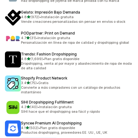
Haz dropshipping de joyería de marca privada con tu marca
Gelato: Impresión Bajo Demanda
de 5 estrellas
4.8
(972)
•
Instalación gratuita
972 reseñas en total
Vende creaciones personalizadas sin pensar en envíos o stock
PODpartner: Print on Demand
de 5 estrellas
4.7
(31)
•
Instalación gratuita
31 reseñas en total
Personalización en línea de ropa de calidad y dropshipping global
Trendsi: Fashion Dropshipping
de 5 estrellas
4.8
(1,699)
•
Plan gratis disponible
1699 reseñas en total
Dropshipping, venta al por mayor y abastecimiento de ropa de moda
de alta calidad
Shopify Product Network
de 5 estrellas
3.4
(75)
•
Gratis
75 reseñas en total
Convierte a más compradores con un catálogo de productos
instantáneo
SIHI Dropshipping Fulfillment
de 5 estrellas
4.3
(40)
•
Instalación gratuita
40 reseñas en total
SIHI hace que el dropshipping sea fácil y rápido
Syncee Premium AI Dropshipping
de 5 estrellas
4.1
(502)
•
Plan gratis disponible
502 reseñas en total
Productos dropshipping, proveedores EE. UU., UE, UK