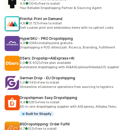
stelle su 5
4,9
(104)
•
Free to install
104 recensioni totali
Your Reliable Dropshipping Partner & Sourcing Agent
Printful: Print on Demand
stelle su 5
4,8
(3.721)
•
Free to install
3721 recensioni totali
Sell custom print and embroidery items with no upfront costs
HyperSKU ‑ PRO Dropshipping
stelle su 5
4,9
(268)
•
Installazione gratuita
268 recensioni totali
Dropshipping e POD ottimizzati: Ricerca, Branding, Fulfillment
DSers: Dropship+AliExpress+AI
stelle su 5
5,0
(5.932)
•
Free plan available
5932 recensioni totali
Automated dropshipping with AI&AliExpress/Alibaba/US supplier
German Drop ‑ EU Dropshipping
stelle su 5
5,0
(143)
•
Free to install
143 recensioni totali
Streamline eCommerce operations from sourcing to logistics.
Dropshipman: Easy Dropshipping
stelle su 5
4,4
(281)
•
Free to install
281 recensioni totali
All-in-one dropshipping supplier with AliExpress, Alibaba,Temu
Built for Shopify
BSDropshipping: Order Fulfill
stelle su 5
4,7
(51)
•
Free to install