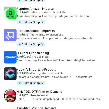
Built for Shopify
Reputon Amazon Importer
stelle su 5
4,9
(654)
•
Piano gratuito disponibile
654 recensioni totali
Avvia dropshipping Amazon o guadagna con l’affiliazione
Built for Shopify
ProductUpload – Import IA
stelle su 5
4,8
(33)
•
Piano gratuito disponibile
33 recensioni totali
Import massivo con IA: copia prodotti da qualsiasi sito web
Built for Shopify
FFOrder Dropshipping
stelle su 5
5,0
(250)
•
Free to install
250 recensioni totali
Direct sourcing & seamless fulfillment to scale global sellers
Kopy‑fy Importare Prodotti
stelle su 5
4,9
(39)
•
Piano gratuito disponibile
39 recensioni totali
Copiare e clonare prodotti in blocco con IA — risparmia ore
Built for Shopify
NinjaPOD: DTF Print on Demand
stelle su 5
4,4
(70)
•
Free to install
70 recensioni totali
Sell 2,500+ custom dropshipped DTF print-on-demand products
Tapstitch: Print on Demand