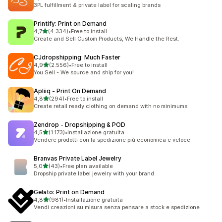
51 recensioni totali
3PL fulfillment & private label for scaling brands
Printify: Print on Demand
stelle su 5
4,7
(4.334)
•
Free to install
4334 recensioni totali
Create and Sell Custom Products, We Handle the Rest.
CJdropshipping: Much Faster
stelle su 5
4,9
(2.556)
•
Free to install
2556 recensioni totali
You Sell - We source and ship for you!
Apliiq ‑ Print On Demand
stelle su 5
4,8
(294)
•
Free to install
294 recensioni totali
Create retail ready clothing on demand with no minimums
Zendrop ‑ Dropshipping & POD
stelle su 5
4,5
(1.173)
•
Installazione gratuita
1173 recensioni totali
Vendere prodotti con la spedizione più economica e veloce
Branvas Private Label Jewelry
stelle su 5
5,0
(43)
•
Free plan available
43 recensioni totali
Dropship private label jewelry with your brand
Gelato: Print on Demand
stelle su 5
4,8
(981)
•
Installazione gratuita
981 recensioni totali
Vendi creazioni su misura senza pensare a stock e spedizione