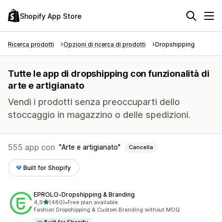
Shopify App Store
Ricerca prodotti
Opzioni di ricerca di prodotti
Dropshipping
Tutte le app di dropshipping con funzionalità di
arte e artigianato
Vendi i prodotti senza preoccuparti dello
stoccaggio in magazzino o delle spedizioni.
555 app con
Arte e artigianato
Cancella
Built for Shopify
EPROLO‑Dropshipping & Branding
stelle su 5
4,9
(480)
•
Free plan available
480 recensioni totali
Fashion Dropshipping & Custom Branding without MOQ