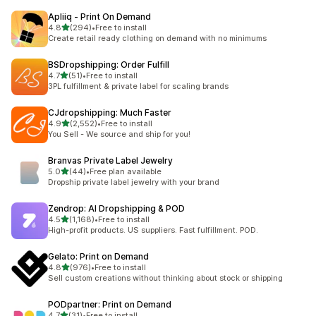
Apliiq ‑ Print On Demand
별 5개 중
4.8
(294)
•
Free to install
총 리뷰 294개
Create retail ready clothing on demand with no minimums
BSDropshipping: Order Fulfill
별 5개 중
4.7
(51)
•
Free to install
총 리뷰 51개
3PL fulfillment & private label for scaling brands
CJdropshipping: Much Faster
별 5개 중
4.9
(2,552)
•
Free to install
총 리뷰 2552개
You Sell - We source and ship for you!
Branvas Private Label Jewelry
별 5개 중
5.0
(44)
•
Free plan available
총 리뷰 44개
Dropship private label jewelry with your brand
Zendrop: AI Dropshipping & POD
별 5개 중
4.5
(1,168)
•
Free to install
총 리뷰 1168개
High-profit products. US suppliers. Fast fulfillment. POD.
Gelato: Print on Demand
별 5개 중
4.8
(976)
•
Free to install
총 리뷰 976개
Sell custom creations without thinking about stock or shipping
PODpartner: Print on Demand
별 5개 중
4.7
(31)
•
Free to install