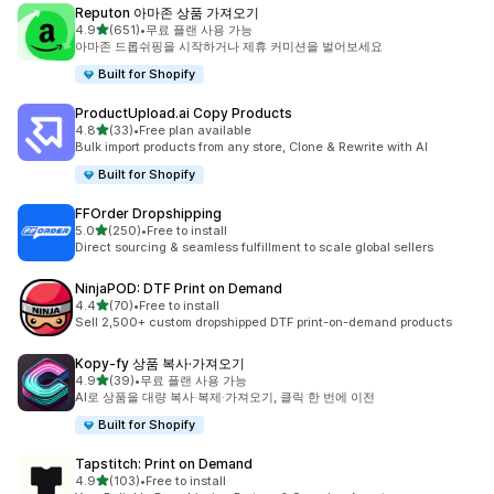
Reputon 아마존 상품 가져오기
별 5개 중
4.9
(651)
•
무료 플랜 사용 가능
총 리뷰 651개
아마존 드롭쉬핑을 시작하거나 제휴 커미션을 벌어보세요
Built for Shopify
ProductUpload.ai Copy Products
별 5개 중
4.8
(33)
•
Free plan available
총 리뷰 33개
Bulk import products from any store, Clone & Rewrite with AI
Built for Shopify
FFOrder Dropshipping
별 5개 중
5.0
(250)
•
Free to install
총 리뷰 250개
Direct sourcing & seamless fulfillment to scale global sellers
NinjaPOD: DTF Print on Demand
별 5개 중
4.4
(70)
•
Free to install
총 리뷰 70개
Sell 2,500+ custom dropshipped DTF print-on-demand products
Kopy‑fy 상품 복사·가져오기
별 5개 중
4.9
(39)
•
무료 플랜 사용 가능
총 리뷰 39개
AI로 상품을 대량 복사·복제·가져오기, 클릭 한 번에 이전
Built for Shopify
Tapstitch: Print on Demand
별 5개 중
4.9
(103)
•
Free to install
총 리뷰 103개