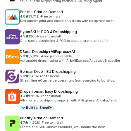
Your Reliable Dropshipping Partner & Sourcing Agent
Printful: Print on Demand
별 5개 중
4.8
(3,712)
•
Free to install
총 리뷰 3712개
Sell custom print and embroidery items with no upfront costs
HyperSKU – POD & Dropshipping
별 5개 중
4.9
(268)
•
Free to install
총 리뷰 268개
One-stop dropshipping & POD to source, brand and fulfill
DSers: Dropship+AliExpress+AI
별 5개 중
5.0
(5,926)
•
Free plan available
총 리뷰 5926개
Automated dropshipping with AI&AliExpress/Alibaba/US supplier
German Drop ‑ EU Dropshipping
별 5개 중
5.0
(143)
•
Free to install
총 리뷰 143개
Streamline eCommerce operations from sourcing to logistics.
Dropshipman: Easy Dropshipping
별 5개 중
4.4
(280)
•
Free to install
총 리뷰 280개
All-in-one dropshipping supplier with AliExpress, Alibaba,Temu
Built for Shopify
Printify: Print on Demand
별 5개 중
4.7
(4,328)
•
Free to install
총 리뷰 4328개
Create and Sell Custom Products, We Handle the Rest.