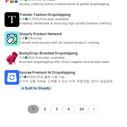
총 리뷰 31개
Quality clothing online customization & global dropshipping
Trendsi: Fashion Dropshipping
별 5개 중
4.8
(1,702)
•
Free plan available
총 리뷰 1702개
Dropship, wholesale & sourcing high quality fashion clothing
Shopify Product Network
별 5개 중
3.4
(75)
•
Free
총 리뷰 75개
Convert more buyers with an instant product catalog
BuckyDrop‑Branded Dropshipping
별 5개 중
5.0
(62)
•
Free plan available
총 리뷰 62개
Branded dropshipping with China supplier and private label.
Syncee Premium AI Dropshipping
별 5개 중
4.1
(504)
•
무료 플랜 사용 가능
총 리뷰 504개
고수익 상품 직배송. 신뢰할 수 있는 미국, 유럽연합, 영국+ 공급업체.
Built for Shopify
1
2
3
4
24