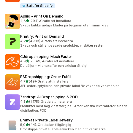
Built for Shopify
Apliiq ‑ Print On Demand
av 5 stjärnor
4,8
(294)
•
Gratis att installera
294 recensioner totalt
Skapa butiksfärdiga kläder på begäran utan minimikrav
Printify: Print on Demand
av 5 stjärnor
4,7
(4 318)
•
Gratis att installera
4318 recensioner totalt
Skapa och sälj anpassade produkter, vi sköter resten.
CJdropshipping: Much Faster
av 5 stjärnor
4,9
(2 549)
•
Gratis att installera
2549 recensioner totalt
Du säljer – vi anskaffar och skickar åt dig!
BSDropshipping: Order Fulfill
av 5 stjärnor
4,7
(49)
•
Gratis att installera
49 recensioner totalt
3PL-orderuppfyllelse och private label för växande varumärken
Zendrop: AI Dropshipping & POD
av 5 stjärnor
4,5
(1 175)
•
Gratis att installera
1175 recensioner totalt
Produkter med hög vinstmarginal. Amerikanska leverantörer. Snabb
distribution. POD.
Branvas Private Label Jewelry
av 5 stjärnor
5,0
(44)
•
Gratisplan tillgänglig
44 recensioner totalt
Dropshippa private label-smycken med ditt varumärke