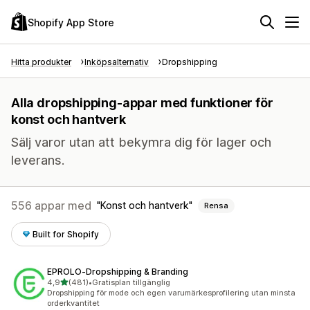
Shopify App Store
Hitta produkter
Inköpsalternativ
Dropshipping
Alla dropshipping-appar med funktioner för
konst och hantverk
Sälj varor utan att bekymra dig för lager och
leverans.
556 appar med
Konst och hantverk
Rensa
Built for Shopify
EPROLO‑Dropshipping & Branding
av 5 stjärnor
4,9
(481)
•
Gratisplan tillgänglig
481 recensioner totalt
Dropshipping för mode och egen varumärkesprofilering utan minsta
orderkvantitet