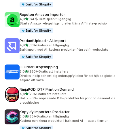
Built for Shopify
Reputon Amazon Importör
av 5 stjärnor
4,9
(647)
•
Gratisplan tillgänglig
647 recensioner totalt
Starta Amazon-dropshipping eller tjäna Affiliate-provision
Built for Shopify
ProductUpload – AI‑import
av 5 stjärnor
4,8
(33)
•
Gratisplan tillgänglig
33 recensioner totalt
Bulkimport med AI: kopiera produkter från valfri webbplats
Built for Shopify
FFOrder Dropshipping
av 5 stjärnor
5,0
(250)
•
Gratis att installera
250 recensioner totalt
Direkta inköp och smidig orderuppfyllelse för att hjälpa globala
säljare att växa
NinjaPOD: DTF Print on Demand
av 5 stjärnor
4,4
(70)
•
Gratis att installera
70 recensioner totalt
Sälj 2 500+ anpassade DTF-produkter för print on demand via
dropshipping
Kopy‑fy Importera Produkter
av 5 stjärnor
5,0
(38)
•
Gratisplan tillgänglig
38 recensioner totalt
Kopiera och klona produkter i bulk med AI — spara timmar
Built for Shopify