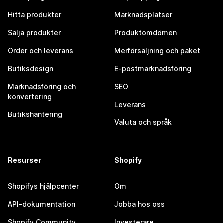
Hitta produkter
Marknadsplatser
Sälja produkter
Produktomdömen
Order och leverans
Merförsäljning och paket
Butiksdesign
E-postmarknadsföring
Marknadsföring och
SEO
konvertering
Leverans
Butikshantering
Valuta och språk
Resurser
Shopify
Shopifys hjälpcenter
Om
API-dokumentation
Jobba hos oss
Shopify Community
Investerare