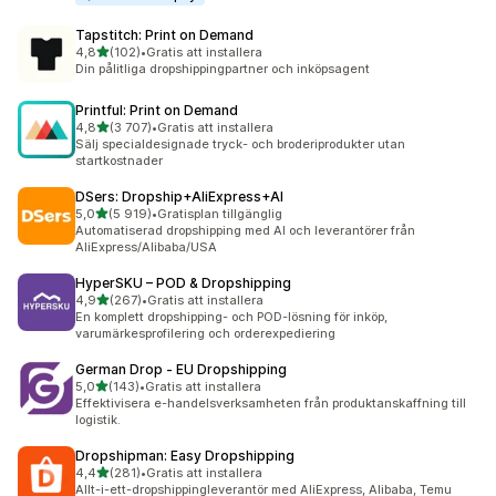
Tapstitch: Print on Demand
av 5 stjärnor
4,8
(102)
•
Gratis att installera
102 recensioner totalt
Din pålitliga dropshippingpartner och inköpsagent
Printful: Print on Demand
av 5 stjärnor
4,8
(3 707)
•
Gratis att installera
3707 recensioner totalt
Sälj specialdesignade tryck- och broderiprodukter utan
startkostnader
DSers: Dropship+AliExpress+AI
av 5 stjärnor
5,0
(5 919)
•
Gratisplan tillgänglig
5919 recensioner totalt
Automatiserad dropshipping med AI och leverantörer från
AliExpress/Alibaba/USA
HyperSKU – POD & Dropshipping
av 5 stjärnor
4,9
(267)
•
Gratis att installera
267 recensioner totalt
En komplett dropshipping- och POD-lösning för inköp,
varumärkesprofilering och orderexpediering
German Drop ‑ EU Dropshipping
av 5 stjärnor
5,0
(143)
•
Gratis att installera
143 recensioner totalt
Effektivisera e-handelsverksamheten från produktanskaffning till
logistik.
Dropshipman: Easy Dropshipping
av 5 stjärnor
4,4
(281)
•
Gratis att installera
281 recensioner totalt
Allt-i-ett-dropshippingleverantör med AliExpress, Alibaba, Temu