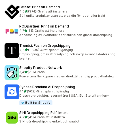
Gelato: Print on Demand
av 5 stjärnor
4,8
(974)
•
Gratis att installera
974 recensioner totalt
Sälj unika produkter utan att oroa dig för lager eller frakt
PODpartner: Print on Demand
av 5 stjärnor
4,7
(31)
•
Gratis att installera
31 recensioner totalt
Anpassning av kvalitetskläder online och global dropshipping
Trendsi: Fashion Dropshipping
av 5 stjärnor
4,8
(1 699)
•
Gratisplan tillgänglig
1699 recensioner totalt
Dropshipping, grossistförsäljning och inköp av modekläder i hög
kvalitet
Shopify Product Network
av 5 stjärnor
3,4
(75)
•
Gratis
75 recensioner totalt
Konvertera fler köpare med en direkttillgänglig produktkatalog
Syncee Premium AI Dropshipping
av 5 stjärnor
4,1
(502)
•
Gratisplan tillgänglig
502 recensioner totalt
Dropship-produkter, leverantörer i USA, EU, Storbritannien+
Built for Shopify
SIHI Dropshipping Fulfillment
av 5 stjärnor
4,2
(41)
•
Gratis att installera
41 recensioner totalt
SIHI gör dropshipping enkelt och snabbt