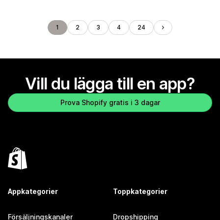
1
2
3
4
24
Vill du lägga till en app?
Prova Shopify gratis i 3 dagar
Appkategorier
Toppkategorier
Försäljningskanaler
Dropshipping