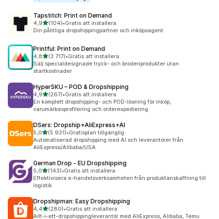
Tapstitch: Print on Demand
av 5 stjärnor
4,9
(104)
•
Gratis att installera
104 recensioner totalt
Din pålitliga dropshippingpartner och inköpsagent
Printful: Print on Demand
av 5 stjärnor
4,8
(3 717)
•
Gratis att installera
3717 recensioner totalt
Sälj specialdesignade tryck- och broderiprodukter utan
startkostnader
HyperSKU – POD & Dropshipping
av 5 stjärnor
4,9
(267)
•
Gratis att installera
267 recensioner totalt
En komplett dropshipping- och POD-lösning för inköp,
varumärkesprofilering och orderexpediering
DSers: Dropship+AliExpress+AI
av 5 stjärnor
5,0
(5 931)
•
Gratisplan tillgänglig
5931 recensioner totalt
Automatiserad dropshipping med AI och leverantörer från
AliExpress/Alibaba/USA
German Drop ‑ EU Dropshipping
av 5 stjärnor
5,0
(143)
•
Gratis att installera
143 recensioner totalt
Effektivisera e-handelsverksamheten från produktanskaffning till
logistik.
Dropshipman: Easy Dropshipping
av 5 stjärnor
4,4
(280)
•
Gratis att installera
280 recensioner totalt
Allt-i-ett-dropshippingleverantör med AliExpress, Alibaba, Temu