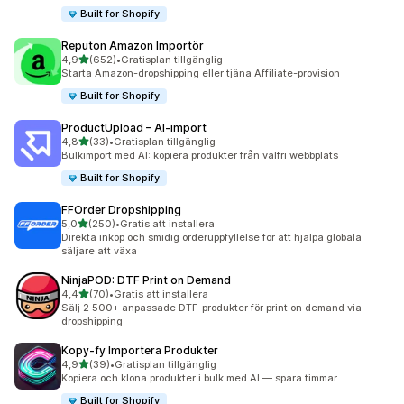
Built for Shopify
Reputon Amazon Importör
av 5 stjärnor
4,9
(652)
•
Gratisplan tillgänglig
652 recensioner totalt
Starta Amazon-dropshipping eller tjäna Affiliate-provision
Built for Shopify
ProductUpload – AI‑import
av 5 stjärnor
4,8
(33)
•
Gratisplan tillgänglig
33 recensioner totalt
Bulkimport med AI: kopiera produkter från valfri webbplats
Built for Shopify
FFOrder Dropshipping
av 5 stjärnor
5,0
(250)
•
Gratis att installera
250 recensioner totalt
Direkta inköp och smidig orderuppfyllelse för att hjälpa globala
säljare att växa
NinjaPOD: DTF Print on Demand
av 5 stjärnor
4,4
(70)
•
Gratis att installera
70 recensioner totalt
Sälj 2 500+ anpassade DTF-produkter för print on demand via
dropshipping
Kopy‑fy Importera Produkter
av 5 stjärnor
4,9
(39)
•
Gratisplan tillgänglig
39 recensioner totalt
Kopiera och klona produkter i bulk med AI — spara timmar
Built for Shopify