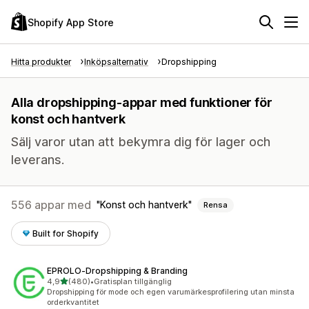
Shopify App Store
Hitta produkter
Inköpsalternativ
Dropshipping
Alla dropshipping-appar med funktioner för
konst och hantverk
Sälj varor utan att bekymra dig för lager och
leverans.
556 appar med
Konst och hantverk
Rensa
Built for Shopify
EPROLO‑Dropshipping & Branding
av 5 stjärnor
4,9
(480)
•
Gratisplan tillgänglig
480 recensioner totalt
Dropshipping för mode och egen varumärkesprofilering utan minsta
orderkvantitet