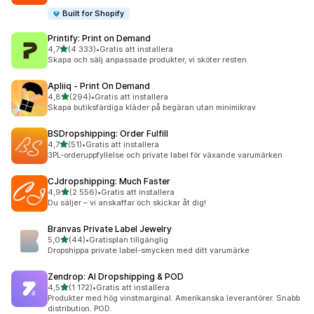
Built for Shopify
Printify: Print on Demand
av 5 stjärnor
4,7
(4 333)
•
Gratis att installera
4333 recensioner totalt
Skapa och sälj anpassade produkter, vi sköter resten.
Apliiq ‑ Print On Demand
av 5 stjärnor
4,8
(294)
•
Gratis att installera
294 recensioner totalt
Skapa butiksfärdiga kläder på begäran utan minimikrav
BSDropshipping: Order Fulfill
av 5 stjärnor
4,7
(51)
•
Gratis att installera
51 recensioner totalt
3PL-orderuppfyllelse och private label för växande varumärken
CJdropshipping: Much Faster
av 5 stjärnor
4,9
(2 556)
•
Gratis att installera
2556 recensioner totalt
Du säljer – vi anskaffar och skickar åt dig!
Branvas Private Label Jewelry
av 5 stjärnor
5,0
(44)
•
Gratisplan tillgänglig
44 recensioner totalt
Dropshippa private label-smycken med ditt varumärke
Zendrop: AI Dropshipping & POD
av 5 stjärnor
4,5
(1 172)
•
Gratis att installera
1172 recensioner totalt
Produkter med hög vinstmarginal. Amerikanska leverantörer. Snabb
distribution. POD.