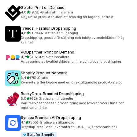
Gelato: Print on Demand
av 5 stjärnor
4,8
(978)
•
Gratis att installera
978 recensioner totalt
Sälj unika produkter utan att oroa dig för lager eller frakt
Trendsi: Fashion Dropshipping
av 5 stjärnor
4,8
(1 704)
•
Gratisplan tillgänglig
1704 recensioner totalt
Dropshipping, grossistförsäljning och inköp av modekläder i hög
kvalitet
PODpartner: Print on Demand
av 5 stjärnor
4,7
(31)
•
Gratis att installera
31 recensioner totalt
Anpassning av kvalitetskläder online och global dropshipping
Shopify Product Network
av 5 stjärnor
3,4
(75)
•
Gratis
75 recensioner totalt
Konvertera fler köpare med en direkttillgänglig produktkatalog
BuckyDrop‑Branded Dropshipping
av 5 stjärnor
5,0
(62)
•
Gratisplan tillgänglig
62 recensioner totalt
Varumärkesanpassad dropshipping med leverantörer i Kina och
eget varumärke.
Syncee Premium AI Dropshipping
av 5 stjärnor
4,1
(505)
•
Gratisplan tillgänglig
505 recensioner totalt
Dropship-produkter, leverantörer i USA, EU, Storbritannien+
Built for Shopify