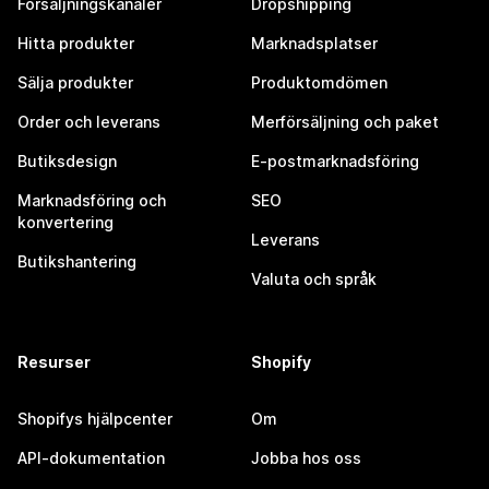
Försäljningskanaler
Dropshipping
Hitta produkter
Marknadsplatser
Sälja produkter
Produktomdömen
Order och leverans
Merförsäljning och paket
Butiksdesign
E-postmarknadsföring
Marknadsföring och
SEO
konvertering
Leverans
Butikshantering
Valuta och språk
Resurser
Shopify
Shopifys hjälpcenter
Om
API-dokumentation
Jobba hos oss