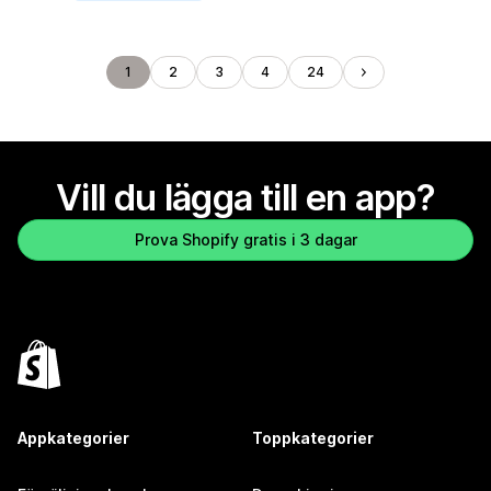
1
2
3
4
24
Vill du lägga till en app?
Prova Shopify gratis i 3 dagar
Appkategorier
Toppkategorier