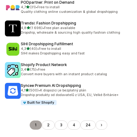
PODpartner: Print on Demand
z 5 hvězd
4,7
(31)
•
Free to install
Celkový počet recenzí: 31
Quality clothing online customization & global dropshipping
Trendsi: Fashion Dropshipping
z 5 hvězd
4,8
(1 698)
•
Free plan available
Celkový počet recenzí: 1698
Dropship, wholesale & sourcing high quality fashion clothing
SIHI Dropshipping Fulfillment
z 5 hvězd
4,3
(40)
•
Free to install
Celkový počet recenzí: 40
SIHI makes Dropshipping easy and fast
Shopify Product Network
z 5 hvězd
3,4
(75)
•
Free
Celkový počet recenzí: 75
Convert more buyers with an instant product catalog
Syncee Premium AI Dropshipping
z 5 hvězd
4,1
(500)
•
K dispozici je bezplatný plán
Celkový počet recenzí: 500
Dropship produkty od dodavatelů z USA, EU, Velké Británie+
Built for Shopify
1
2
3
4
24