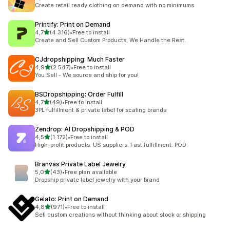
Celkový počet recenzí: 294
Create retail ready clothing on demand with no minimums
Printify: Print on Demand
z 5 hvězd
4,7
(4 316)
•
Free to install
Celkový počet recenzí: 4316
Create and Sell Custom Products, We Handle the Rest.
CJdropshipping: Much Faster
z 5 hvězd
4,9
(2 547)
•
Free to install
Celkový počet recenzí: 2547
You Sell - We source and ship for you!
BSDropshipping: Order Fulfill
z 5 hvězd
4,7
(49)
•
Free to install
Celkový počet recenzí: 49
3PL fulfillment & private label for scaling brands
Zendrop: AI Dropshipping & POD
z 5 hvězd
4,5
(1 172)
•
Free to install
Celkový počet recenzí: 1172
High-profit products. US suppliers. Fast fulfillment. POD.
Branvas Private Label Jewelry
z 5 hvězd
5,0
(43)
•
Free plan available
Celkový počet recenzí: 43
Dropship private label jewelry with your brand
Gelato: Print on Demand
z 5 hvězd
4,8
(971)
•
Free to install
Celkový počet recenzí: 971
Sell custom creations without thinking about stock or shipping