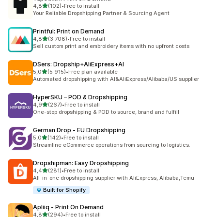
z 5 hvězd
4,8
(102)
•
Free to install
Celkový počet recenzí: 102
Your Reliable Dropshipping Partner & Sourcing Agent
Printful: Print on Demand
z 5 hvězd
4,8
(3 708)
•
Free to install
Celkový počet recenzí: 3708
Sell custom print and embroidery items with no upfront costs
DSers: Dropship+AliExpress+AI
z 5 hvězd
5,0
(5 915)
•
Free plan available
Celkový počet recenzí: 5915
Automated dropshipping with AI&AliExpress/Alibaba/US supplier
HyperSKU – POD & Dropshipping
z 5 hvězd
4,9
(267)
•
Free to install
Celkový počet recenzí: 267
One-stop dropshipping & POD to source, brand and fulfill
German Drop ‑ EU Dropshipping
z 5 hvězd
5,0
(142)
•
Free to install
Celkový počet recenzí: 142
Streamline eCommerce operations from sourcing to logistics.
Dropshipman: Easy Dropshipping
z 5 hvězd
4,4
(281)
•
Free to install
Celkový počet recenzí: 281
All-in-one dropshipping supplier with AliExpress, Alibaba,Temu
Built for Shopify
Apliiq ‑ Print On Demand
z 5 hvězd
4,8
(294)
•
Free to install