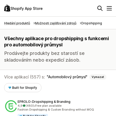
Shopify App Store
Hledání produktů
Možnosti zajišťování zdrojů
Dropshipping
Všechny aplikace pro dropshipping s funkcemi
pro automobilový průmysl
Prodávejte produkty bez starostí se
skladováním nebo expedicí zásob.
Více aplikací (557) s:
Automobilový průmysl
Vymazat
Built for Shopify
EPROLO‑Dropshipping & Branding
z 5 hvězd
4,9
(480)
•
Free plan available
Celkový počet recenzí: 480
Fashion Dropshipping & Custom Branding without MOQ