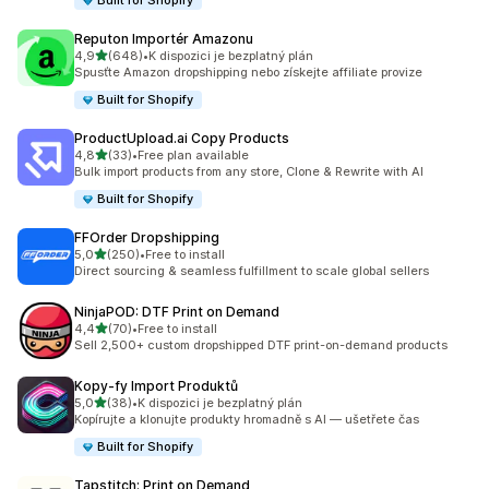
Built for Shopify
Reputon Importér Amazonu
z 5 hvězd
4,9
(648)
•
K dispozici je bezplatný plán
Celkový počet recenzí: 648
Spusťte Amazon dropshipping nebo získejte affiliate provize
Built for Shopify
ProductUpload.ai Copy Products
z 5 hvězd
4,8
(33)
•
Free plan available
Celkový počet recenzí: 33
Bulk import products from any store, Clone & Rewrite with AI
Built for Shopify
FFOrder Dropshipping
z 5 hvězd
5,0
(250)
•
Free to install
Celkový počet recenzí: 250
Direct sourcing & seamless fulfillment to scale global sellers
NinjaPOD: DTF Print on Demand
z 5 hvězd
4,4
(70)
•
Free to install
Celkový počet recenzí: 70
Sell 2,500+ custom dropshipped DTF print-on-demand products
Kopy‑fy Import Produktů
z 5 hvězd
5,0
(38)
•
K dispozici je bezplatný plán
Celkový počet recenzí: 38
Kopírujte a klonujte produkty hromadně s AI — ušetřete čas
Built for Shopify
Tapstitch: Print on Demand