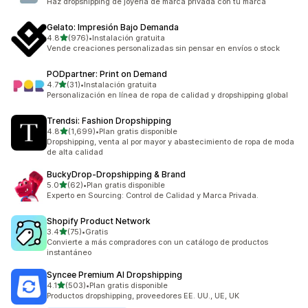
Haz dropshipping de joyería de marca privada con tu marca
Gelato: Impresión Bajo Demanda
de 5 estrellas
4.8
(976)
•
Instalación gratuita
976 reseñas en total
Vende creaciones personalizadas sin pensar en envíos o stock
PODpartner: Print on Demand
de 5 estrellas
4.7
(31)
•
Instalación gratuita
31 reseñas en total
Personalización en línea de ropa de calidad y dropshipping global
Trendsi: Fashion Dropshipping
de 5 estrellas
4.8
(1,699)
•
Plan gratis disponible
1699 reseñas en total
Dropshipping, venta al por mayor y abastecimiento de ropa de moda
de alta calidad
BuckyDrop‑Dropshipping & Brand
de 5 estrellas
5.0
(62)
•
Plan gratis disponible
62 reseñas en total
Experto en Sourcing: Control de Calidad y Marca Privada.
Shopify Product Network
de 5 estrellas
3.4
(75)
•
Gratis
75 reseñas en total
Convierte a más compradores con un catálogo de productos
instantáneo
Syncee Premium AI Dropshipping
de 5 estrellas
4.1
(503)
•
Plan gratis disponible
503 reseñas en total
Productos dropshipping, proveedores EE. UU., UE, UK