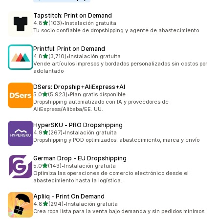
Tapstitch: Print on Demand
de 5 estrellas
4.8
(103)
•
Instalación gratuita
103 reseñas en total
Tu socio confiable de dropshipping y agente de abastecimiento
Printful: Print on Demand
de 5 estrellas
4.8
(3,710)
•
Instalación gratuita
3710 reseñas en total
Vende artículos impresos y bordados personalizados sin costos por
adelantado
DSers: Dropship+AliExpress+AI
de 5 estrellas
5.0
(5,923)
•
Plan gratis disponible
5923 reseñas en total
Dropshipping automatizado con IA y proveedores de
AliExpress/Alibaba/EE. UU.
HyperSKU ‑ PRO Dropshipping
de 5 estrellas
4.9
(267)
•
Instalación gratuita
267 reseñas en total
Dropshipping y POD optimizados: abastecimiento, marca y envío
German Drop ‑ EU Dropshipping
de 5 estrellas
5.0
(143)
•
Instalación gratuita
143 reseñas en total
Optimiza las operaciones de comercio electrónico desde el
abastecimiento hasta la logística.
Apliiq ‑ Print On Demand
de 5 estrellas
4.8
(294)
•
Instalación gratuita
294 reseñas en total
Crea ropa lista para la venta bajo demanda y sin pedidos mínimos