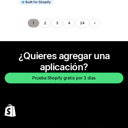
Built for Shopify
1
2
3
4
24
¿Quieres agregar una
aplicación?
Prueba Shopify gratis por 3 días