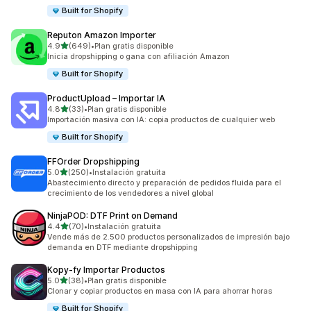
Built for Shopify
Reputon Amazon Importer
de 5 estrellas
4.9
(649)
•
Plan gratis disponible
649 reseñas en total
Inicia dropshipping o gana con afiliación Amazon
Built for Shopify
ProductUpload – Importar IA
de 5 estrellas
4.8
(33)
•
Plan gratis disponible
33 reseñas en total
Importación masiva con IA: copia productos de cualquier web
Built for Shopify
FFOrder Dropshipping
de 5 estrellas
5.0
(250)
•
Instalación gratuita
250 reseñas en total
Abastecimiento directo y preparación de pedidos fluida para el
crecimiento de los vendedores a nivel global
NinjaPOD: DTF Print on Demand
de 5 estrellas
4.4
(70)
•
Instalación gratuita
70 reseñas en total
Vende más de 2.500 productos personalizados de impresión bajo
demanda en DTF mediante dropshipping
Kopy‑fy Importar Productos
de 5 estrellas
5.0
(38)
•
Plan gratis disponible
38 reseñas en total
Clonar y copiar productos en masa con IA para ahorrar horas
Built for Shopify