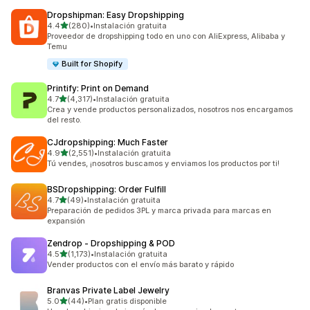
Dropshipman: Easy Dropshipping
de 5 estrellas
4.4
(280)
•
Instalación gratuita
280 reseñas en total
Proveedor de dropshipping todo en uno con AliExpress, Alibaba y
Temu
Built for Shopify
Printify: Print on Demand
de 5 estrellas
4.7
(4,317)
•
Instalación gratuita
4317 reseñas en total
Crea y vende productos personalizados, nosotros nos encargamos
del resto.
CJdropshipping: Much Faster
de 5 estrellas
4.9
(2,551)
•
Instalación gratuita
2551 reseñas en total
Tú vendes, ¡nosotros buscamos y enviamos los productos por ti!
BSDropshipping: Order Fulfill
de 5 estrellas
4.7
(49)
•
Instalación gratuita
49 reseñas en total
Preparación de pedidos 3PL y marca privada para marcas en
expansión
Zendrop ‑ Dropshipping & POD
de 5 estrellas
4.5
(1,173)
•
Instalación gratuita
1173 reseñas en total
Vender productos con el envío más barato y rápido
Branvas Private Label Jewelry
de 5 estrellas
5.0
(44)
•
Plan gratis disponible
44 reseñas en total