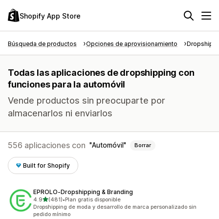
Shopify App Store
Búsqueda de productos
Opciones de aprovisionamiento
Dropshipp
Todas las aplicaciones de dropshipping con
funciones para la automóvil
Vende productos sin preocuparte por
almacenarlos ni enviarlos
556 aplicaciones con
Automóvil
Borrar
Built for Shopify
EPROLO‑Dropshipping & Branding
de 5 estrellas
4.9
(481)
•
Plan gratis disponible
481 reseñas en total
Dropshipping de moda y desarrollo de marca personalizado sin
pedido mínimo