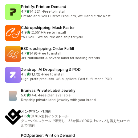
Printify: Print on Demand
5つ星中
4.7
(4,321)
•
Free to install
合計レビュー数：4321件
Create and Sell Custom Products, We Handle the Rest.
CJdropshipping: Much Faster
5つ星中
4.9
(2,551)
•
Free to install
合計レビュー数：2551件
You Sell - We source and ship for you!
BSDropshipping: Order Fulfill
5つ星中
4.7
(49)
•
Free to install
合計レビュー数：49件
3PL fulfillment & private label for scaling brands
Zendrop: AI Dropshipping & POD
5つ星中
4.5
(1,172)
•
Free to install
合計レビュー数：1172件
High-profit products. US suppliers. Fast fulfillment. POD.
Branvas Private Label Jewelry
5つ星中
5.0
(44)
•
Free plan available
合計レビュー数：44件
Dropship private label jewelry with your brand
オンデマンド印刷
5つ星中
4.8
(976)
•
無料インストール
合計レビュー数：976件
グローバルスケールで販売し、33か国の100以上のハブを備えたローカ
ルで印刷
PODpartner: Print on Demand