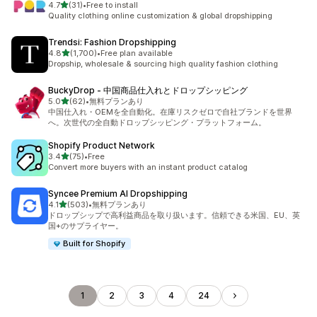
5つ星中
4.7
(31)
•
Free to install
合計レビュー数：31件
Quality clothing online customization & global dropshipping
Trendsi: Fashion Dropshipping
5つ星中
4.8
(1,700)
•
Free plan available
合計レビュー数：1700件
Dropship, wholesale & sourcing high quality fashion clothing
BuckyDrop ‑ 中国商品仕入れとドロップシッピング
5つ星中
5.0
(62)
•
無料プランあり
合計レビュー数：62件
中国仕入れ・OEMを全自動化。在庫リスクゼロで自社ブランドを世界
へ。次世代の全自動ドロップシッピング・プラットフォーム。
Shopify Product Network
5つ星中
3.4
(75)
•
Free
合計レビュー数：75件
Convert more buyers with an instant product catalog
Syncee Premium AI Dropshipping
5つ星中
4.1
(503)
•
無料プランあり
合計レビュー数：503件
ドロップシップで高利益商品を取り扱います。信頼できる米国、EU、英
国+のサプライヤー。
Built for Shopify
1
2
3
4
24