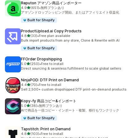
Reputon アマゾン商品インポーター
5つ星中
4.9
(651)
•
無料プランあり
合計レビュー数：651件
アマゾンドロップシッピング開始、またはアフィリエイト収益化
Built for Shopify
ProductUpload.ai Copy Products
5つ星中
4.8
(33)
•
Free plan available
合計レビュー数：33件
Bulk import products from any store, Clone & Rewrite with AI
Built for Shopify
FFOrder Dropshipping
5つ星中
5.0
(250)
•
Free to install
合計レビュー数：250件
Direct sourcing & seamless fulfillment to scale global sellers
NinjaPOD: DTF Print on Demand
5つ星中
4.4
(70)
•
Free to install
合計レビュー数：70件
Sell 2,500+ custom dropshipped DTF print-on-demand products
Kopy‑fy 商品コピー&インポート
5つ星中
5.0
(38)
•
無料プランあり
合計レビュー数：38件
AIで商品を一括コピー・インポート・複製、移行もワンクリック
Built for Shopify
Tapstitch: Print on Demand
5つ星中
4.8
(103)
•
Free to install
合計レビュー数：103件