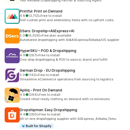
Your Reliable Dropshipping Partner & Sourcing Agent
Printful: Print on Demand
5つ星中
4.8
(3,712)
•
Free to install
合計レビュー数：3712件
Sell custom print and embroidery items with no upfront costs
DSers: Dropship+AliExpress+AI
5つ星中
5.0
(5,926)
•
Free plan available
合計レビュー数：5926件
Automated dropshipping with AI&AliExpress/Alibaba/US supplier
HyperSKU – POD & Dropshipping
5つ星中
4.9
(267)
•
Free to install
合計レビュー数：267件
One-stop dropshipping & POD to source, brand and fulfill
German Drop ‑ EU Dropshipping
5つ星中
5.0
(143)
•
Free to install
合計レビュー数：143件
Streamline eCommerce operations from sourcing to logistics.
Apliiq ‑ Print On Demand
5つ星中
4.8
(294)
•
Free to install
合計レビュー数：294件
Create retail ready clothing on demand with no minimums
Dropshipman: Easy Dropshipping
5つ星中
4.4
(280)
•
Free to install
合計レビュー数：280件
All-in-one dropshipping supplier with AliExpress, Alibaba,Temu
Built for Shopify