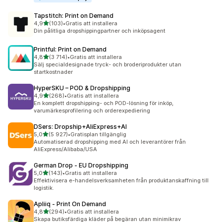
Tapstitch: Print on Demand
av 5 stjärnor
4,9
(103)
•
Gratis att installera
103 recensioner totalt
Din pålitliga dropshippingpartner och inköpsagent
Printful: Print on Demand
av 5 stjärnor
4,8
(3 714)
•
Gratis att installera
3714 recensioner totalt
Sälj specialdesignade tryck- och broderiprodukter utan
startkostnader
HyperSKU – POD & Dropshipping
av 5 stjärnor
4,9
(268)
•
Gratis att installera
268 recensioner totalt
En komplett dropshipping- och POD-lösning för inköp,
varumärkesprofilering och orderexpediering
DSers: Dropship+AliExpress+AI
av 5 stjärnor
5,0
(5 927)
•
Gratisplan tillgänglig
5927 recensioner totalt
Automatiserad dropshipping med AI och leverantörer från
AliExpress/Alibaba/USA
German Drop ‑ EU Dropshipping
av 5 stjärnor
5,0
(143)
•
Gratis att installera
143 recensioner totalt
Effektivisera e-handelsverksamheten från produktanskaffning till
logistik.
Apliiq ‑ Print On Demand
av 5 stjärnor
4,8
(294)
•
Gratis att installera
294 recensioner totalt
Skapa butiksfärdiga kläder på begäran utan minimikrav