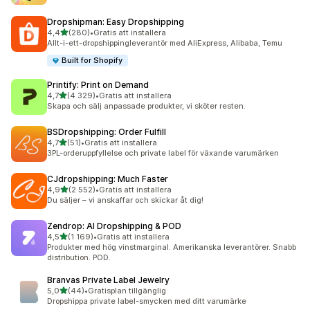
Dropshipman: Easy Dropshipping
av 5 stjärnor
4,4
(280)
•
Gratis att installera
280 recensioner totalt
Allt-i-ett-dropshippingleverantör med AliExpress, Alibaba, Temu
Built for Shopify
Printify: Print on Demand
av 5 stjärnor
4,7
(4 329)
•
Gratis att installera
4329 recensioner totalt
Skapa och sälj anpassade produkter, vi sköter resten.
BSDropshipping: Order Fulfill
av 5 stjärnor
4,7
(51)
•
Gratis att installera
51 recensioner totalt
3PL-orderuppfyllelse och private label för växande varumärken
CJdropshipping: Much Faster
av 5 stjärnor
4,9
(2 552)
•
Gratis att installera
2552 recensioner totalt
Du säljer – vi anskaffar och skickar åt dig!
Zendrop: AI Dropshipping & POD
av 5 stjärnor
4,5
(1 169)
•
Gratis att installera
1169 recensioner totalt
Produkter med hög vinstmarginal. Amerikanska leverantörer. Snabb
distribution. POD.
Branvas Private Label Jewelry
av 5 stjärnor
5,0
(44)
•
Gratisplan tillgänglig
44 recensioner totalt
Dropshippa private label-smycken med ditt varumärke