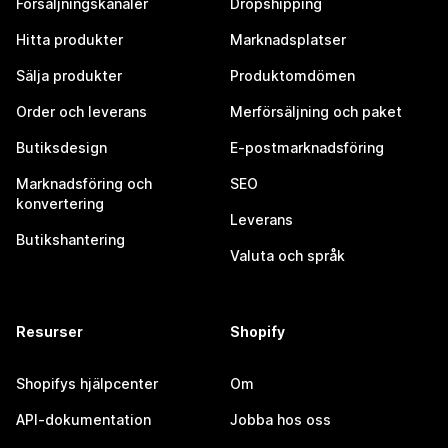
Försäljningskanaler
Dropshipping
Hitta produkter
Marknadsplatser
Sälja produkter
Produktomdömen
Order och leverans
Merförsäljning och paket
Butiksdesign
E-postmarknadsföring
Marknadsföring och
SEO
konvertering
Leverans
Butikshantering
Valuta och språk
Resurser
Shopify
Shopifys hjälpcenter
Om
API-dokumentation
Jobba hos oss