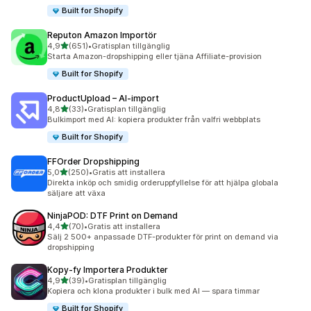
Built for Shopify
Reputon Amazon Importör
av 5 stjärnor
4,9
(651)
•
Gratisplan tillgänglig
651 recensioner totalt
Starta Amazon-dropshipping eller tjäna Affiliate-provision
Built for Shopify
ProductUpload – AI‑import
av 5 stjärnor
4,8
(33)
•
Gratisplan tillgänglig
33 recensioner totalt
Bulkimport med AI: kopiera produkter från valfri webbplats
Built for Shopify
FFOrder Dropshipping
av 5 stjärnor
5,0
(250)
•
Gratis att installera
250 recensioner totalt
Direkta inköp och smidig orderuppfyllelse för att hjälpa globala
säljare att växa
NinjaPOD: DTF Print on Demand
av 5 stjärnor
4,4
(70)
•
Gratis att installera
70 recensioner totalt
Sälj 2 500+ anpassade DTF-produkter för print on demand via
dropshipping
Kopy‑fy Importera Produkter
av 5 stjärnor
4,9
(39)
•
Gratisplan tillgänglig
39 recensioner totalt
Kopiera och klona produkter i bulk med AI — spara timmar
Built for Shopify