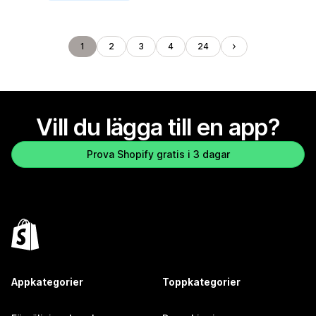
1
2
3
4
24
Vill du lägga till en app?
Prova Shopify gratis i 3 dagar
Appkategorier
Toppkategorier