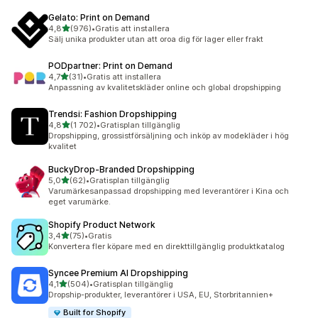
Gelato: Print on Demand
av 5 stjärnor
4,8
(976)
•
Gratis att installera
976 recensioner totalt
Sälj unika produkter utan att oroa dig för lager eller frakt
PODpartner: Print on Demand
av 5 stjärnor
4,7
(31)
•
Gratis att installera
31 recensioner totalt
Anpassning av kvalitetskläder online och global dropshipping
Trendsi: Fashion Dropshipping
av 5 stjärnor
4,8
(1 702)
•
Gratisplan tillgänglig
1702 recensioner totalt
Dropshipping, grossistförsäljning och inköp av modekläder i hög
kvalitet
BuckyDrop‑Branded Dropshipping
av 5 stjärnor
5,0
(62)
•
Gratisplan tillgänglig
62 recensioner totalt
Varumärkesanpassad dropshipping med leverantörer i Kina och
eget varumärke.
Shopify Product Network
av 5 stjärnor
3,4
(75)
•
Gratis
75 recensioner totalt
Konvertera fler köpare med en direkttillgänglig produktkatalog
Syncee Premium AI Dropshipping
av 5 stjärnor
4,1
(504)
•
Gratisplan tillgänglig
504 recensioner totalt
Dropship-produkter, leverantörer i USA, EU, Storbritannien+
Built for Shopify