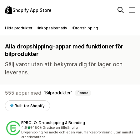
Shopify App Store
Hitta produkter
Inköpsalternativ
Dropshipping
Alla dropshipping-appar med funktioner för
bilprodukter
Sälj varor utan att bekymra dig för lager och
leverans.
555 appar med
Bilprodukter
Rensa
Built for Shopify
EPROLO‑Dropshipping & Branding
av 5 stjärnor
4,9
(480)
•
Gratisplan tillgänglig
480 recensioner totalt
Dropshipping för mode och egen varumärkesprofilering utan minsta
orderkvantitet