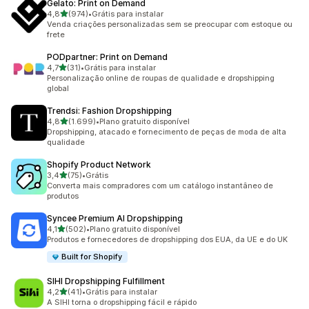
Gelato: Print on Demand
de 5 estrelas
4,8
(974)
•
Grátis para instalar
974 avaliações ao todo
Venda criações personalizadas sem se preocupar com estoque ou
frete
PODpartner: Print on Demand
de 5 estrelas
4,7
(31)
•
Grátis para instalar
31 avaliações ao todo
Personalização online de roupas de qualidade e dropshipping
global
Trendsi: Fashion Dropshipping
de 5 estrelas
4,8
(1.699)
•
Plano gratuito disponível
1699 avaliações ao todo
Dropshipping, atacado e fornecimento de peças de moda de alta
qualidade
Shopify Product Network
de 5 estrelas
3,4
(75)
•
Grátis
75 avaliações ao todo
Converta mais compradores com um catálogo instantâneo de
produtos
Syncee Premium AI Dropshipping
de 5 estrelas
4,1
(502)
•
Plano gratuito disponível
502 avaliações ao todo
Produtos e fornecedores de dropshipping dos EUA, da UE e do UK
Built for Shopify
SIHI Dropshipping Fulfillment
de 5 estrelas
4,2
(41)
•
Grátis para instalar
41 avaliações ao todo
A SIHI torna o dropshipping fácil e rápido