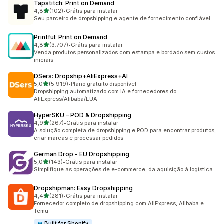
Tapstitch: Print on Demand
de 5 estrelas
4,8
(102)
•
Grátis para instalar
102 avaliações ao todo
Seu parceiro de dropshipping e agente de fornecimento confiável
Printful: Print on Demand
de 5 estrelas
4,8
(3.707)
•
Grátis para instalar
3707 avaliações ao todo
Venda produtos personalizados com estampa e bordado sem custos
iniciais
DSers: Dropship+AliExpress+AI
de 5 estrelas
5,0
(5.919)
•
Plano gratuito disponível
5919 avaliações ao todo
Dropshipping automatizado com IA e fornecedores do
AliExpress/Alibaba/EUA
HyperSKU – POD & Dropshipping
de 5 estrelas
4,9
(267)
•
Grátis para instalar
267 avaliações ao todo
A solução completa de dropshipping e POD para encontrar produtos,
criar marcas e processar pedidos
German Drop ‑ EU Dropshipping
de 5 estrelas
5,0
(143)
•
Grátis para instalar
143 avaliações ao todo
Simplifique as operações de e-commerce, da aquisição à logística.
Dropshipman: Easy Dropshipping
de 5 estrelas
4,4
(281)
•
Grátis para instalar
281 avaliações ao todo
Fornecedor completo de dropshipping com AliExpress, Alibaba e
Temu
Built for Shopify