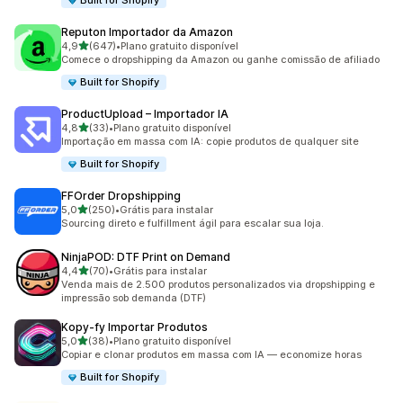
Built for Shopify
Reputon Importador da Amazon
de 5 estrelas
4,9
(647)
•
Plano gratuito disponível
647 avaliações ao todo
Comece o dropshipping da Amazon ou ganhe comissão de afiliado
Built for Shopify
ProductUpload – Importador IA
de 5 estrelas
4,8
(33)
•
Plano gratuito disponível
33 avaliações ao todo
Importação em massa com IA: copie produtos de qualquer site
Built for Shopify
FFOrder Dropshipping
de 5 estrelas
5,0
(250)
•
Grátis para instalar
250 avaliações ao todo
Sourcing direto e fulfillment ágil para escalar sua loja.
NinjaPOD: DTF Print on Demand
de 5 estrelas
4,4
(70)
•
Grátis para instalar
70 avaliações ao todo
Venda mais de 2.500 produtos personalizados via dropshipping e
impressão sob demanda (DTF)
Kopy‑fy Importar Produtos
de 5 estrelas
5,0
(38)
•
Plano gratuito disponível
38 avaliações ao todo
Copiar e clonar produtos em massa com IA — economize horas
Built for Shopify