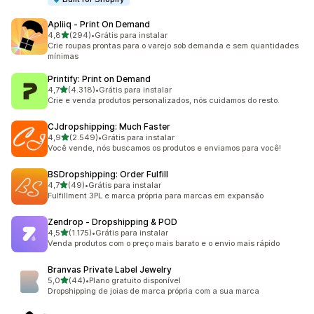
Apliiq ‑ Print On Demand
de 5 estrelas
4,8
(294)
•
Grátis para instalar
294 avaliações ao todo
Crie roupas prontas para o varejo sob demanda e sem quantidades
mínimas
Printify: Print on Demand
de 5 estrelas
4,7
(4.318)
•
Grátis para instalar
4318 avaliações ao todo
Crie e venda produtos personalizados, nós cuidamos do resto.
CJdropshipping: Much Faster
de 5 estrelas
4,9
(2.549)
•
Grátis para instalar
2549 avaliações ao todo
Você vende, nós buscamos os produtos e enviamos para você!
BSDropshipping: Order Fulfill
de 5 estrelas
4,7
(49)
•
Grátis para instalar
49 avaliações ao todo
Fulfillment 3PL e marca própria para marcas em expansão
Zendrop ‑ Dropshipping & POD
de 5 estrelas
4,5
(1.175)
•
Grátis para instalar
1175 avaliações ao todo
Venda produtos com o preço mais barato e o envio mais rápido
Branvas Private Label Jewelry
de 5 estrelas
5,0
(44)
•
Plano gratuito disponível
44 avaliações ao todo
Dropshipping de joias de marca própria com a sua marca