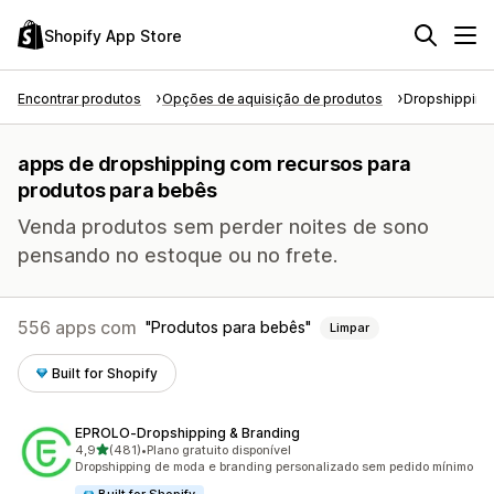
Shopify App Store
Encontrar produtos
Opções de aquisição de produtos
Dropshipping
apps de dropshipping com recursos para
produtos para bebês
Venda produtos sem perder noites de sono
pensando no estoque ou no frete.
556 apps com
Produtos para bebês
Limpar
Built for Shopify
EPROLO‑Dropshipping & Branding
de 5 estrelas
4,9
(481)
•
Plano gratuito disponível
481 avaliações ao todo
Dropshipping de moda e branding personalizado sem pedido mínimo