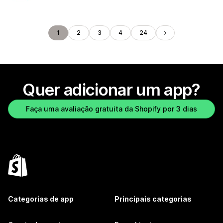
1
2
3
4
24
Quer adicionar um app?
Faça uma avaliação gratuita da Shopify por 3 dias
Categorias de app
Principais categorias