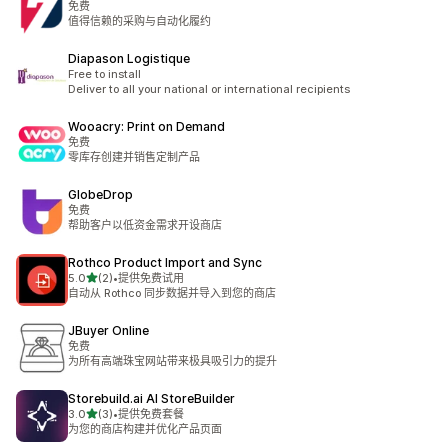
免费
值得信赖的采购与自动化履约
Diapason Logistique
Free to install
Deliver to all your national or international recipients
Wooacry: Print on Demand
免费
零库存创建并销售定制产品
GlobeDrop
免费
帮助客户以低资金需求开设商店
Rothco Product Import and Sync
星（满分 5 星）
5.0
(2)
•
提供免费试用
总共 2 条评论
自动从 Rothco 同步数据并导入到您的商店
JBuyer Online
免费
为所有高端珠宝网站带来极具吸引力的提升
Storebuild.ai AI StoreBuilder
星（满分 5 星）
3.0
(3)
•
提供免费套餐
总共 3 条评论
为您的商店构建并优化产品页面