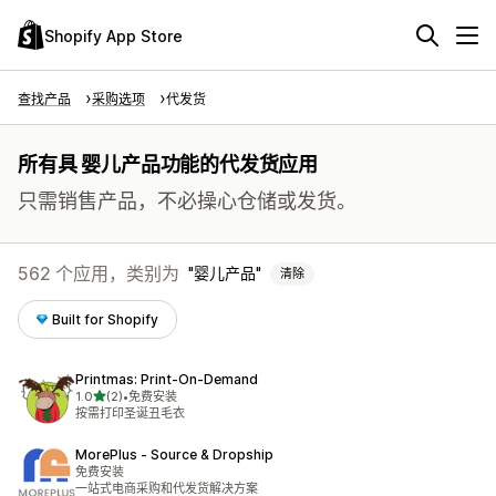
Shopify App Store
查找产品
采购选项
代发货
所有具 婴儿产品功能的代发货应用
只需销售产品，不必操心仓储或发货。
562 个应用，类别为
婴儿产品
清除
Built for Shopify
Printmas: Print‑On‑Demand
星（满分 5 星）
1.0
(2)
•
免费安装
总共 2 条评论
按需打印圣诞丑毛衣
MorePlus ‑ Source & Dropship
免费安装
一站式电商采购和代发货解决方案