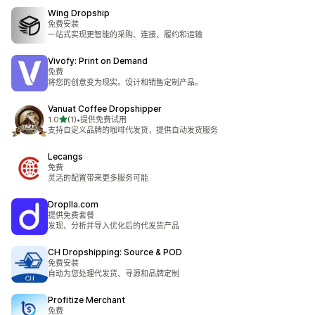
Wing Dropship
免费安装
一站式实现更智能的采购、连接、履约和运输
Vivofy: Print on Demand
免费
将您的创意变为现实。设计和销售定制产品。
Vanuat Coffee Dropshipper
星（满分 5 星）
1.0
(1)
•
提供免费试用
总共 1 条评论
支持自定义品牌的咖啡代发货，提供自动发货服务
Lecangs
免费
灵活的配置带来更多服务可能
Droplla.com
提供免费套餐
发现、分析并导入优化后的代发货产品
CH Dropshipping: Source & POD
免费安装
自动为您处理代发货、寻源和品牌定制
Profitize Merchant
免费