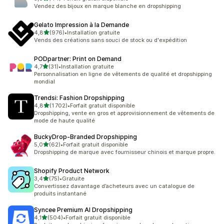
44 avis au total
Vendez des bijoux en marque blanche en dropshipping
Gelato Impression à la Demande
étoile(s) sur 5
4,8
(976)
•
Installation gratuite
976 avis au total
Vends des créations sans souci de stock ou d'expédition
PODpartner: Print on Demand
étoile(s) sur 5
4,7
(31)
•
Installation gratuite
31 avis au total
Personnalisation en ligne de vêtements de qualité et dropshipping
mondial
Trendsi: Fashion Dropshipping
étoile(s) sur 5
4,8
(1 702)
•
Forfait gratuit disponible
1702 avis au total
Dropshipping, vente en gros et approvisionnement de vêtements de
mode de haute qualité
BuckyDrop‑Branded Dropshipping
étoile(s) sur 5
5,0
(62)
•
Forfait gratuit disponible
62 avis au total
Dropshipping de marque avec fournisseur chinois et marque propre.
Shopify Product Network
étoile(s) sur 5
3,4
(75)
•
Gratuite
75 avis au total
Convertissez davantage d’acheteurs avec un catalogue de
produits instantané
Syncee Premium AI Dropshipping
étoile(s) sur 5
4,1
(504)
•
Forfait gratuit disponible
504 avis au total