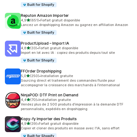
Built for Shopify
Reputon Amazon Importer
étoile(s) sur 5
4,9
(651)
•
Forfait gratuit disponible
651 avis au total
Lancez un dropshipping Amazon ou gagnez en affiliation Amazon
Built for Shopify
ProductUpload – Import IA
étoile(s) sur 5
4,8
(33)
•
Forfait gratuit disponible
33 avis au total
Import en lot avec IA : copiez des produits depuis tout site
Built for Shopify
FFOrder Dropshipping
étoile(s) sur 5
5,0
(250)
•
Installation gratuite
250 avis au total
Sourcing direct et traitement des commandes fluide pour
accompagner la croissance des marchands à l’international
NinjaPOD: DTF Print on Demand
étoile(s) sur 5
4,4
(70)
•
Installation gratuite
70 avis au total
Vendez plus de 2 500 produits d’impression à la demande DTF
personnalisés, expédiés en dropshipping
Kopy‑fy Importer des Produits
étoile(s) sur 5
4,9
(39)
•
Forfait gratuit disponible
39 avis au total
Copier et cloner des produits en masse avec l'IA, sans effort
Built for Shopify