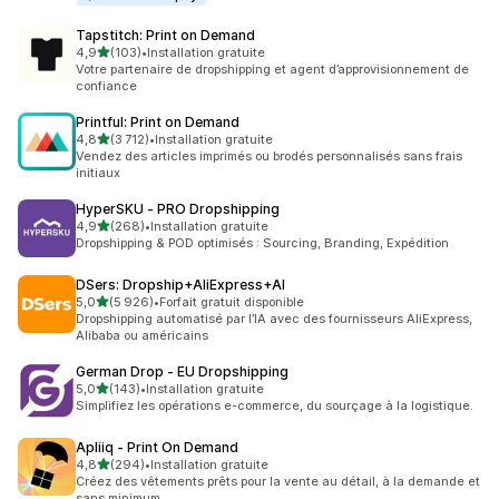
Tapstitch: Print on Demand
étoile(s) sur 5
4,9
(103)
•
Installation gratuite
103 avis au total
Votre partenaire de dropshipping et agent d’approvisionnement de
confiance
Printful: Print on Demand
étoile(s) sur 5
4,8
(3 712)
•
Installation gratuite
3712 avis au total
Vendez des articles imprimés ou brodés personnalisés sans frais
initiaux
HyperSKU ‑ PRO Dropshipping
étoile(s) sur 5
4,9
(268)
•
Installation gratuite
268 avis au total
Dropshipping & POD optimisés : Sourcing, Branding, Expédition
DSers: Dropship+AliExpress+AI
étoile(s) sur 5
5,0
(5 926)
•
Forfait gratuit disponible
5926 avis au total
Dropshipping automatisé par l’IA avec des fournisseurs AliExpress,
Alibaba ou américains
German Drop ‑ EU Dropshipping
étoile(s) sur 5
5,0
(143)
•
Installation gratuite
143 avis au total
Simplifiez les opérations e-commerce, du sourçage à la logistique.
Apliiq ‑ Print On Demand
étoile(s) sur 5
4,8
(294)
•
Installation gratuite
294 avis au total
Créez des vêtements prêts pour la vente au détail, à la demande et
sans minimum.