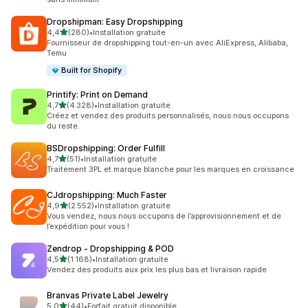
Dropshipman: Easy Dropshipping
étoile(s) sur 5
4,4
(280)
•
Installation gratuite
280 avis au total
Fournisseur de dropshipping tout-en-un avec AliExpress, Alibaba,
Temu
Built for Shopify
Printify: Print on Demand
étoile(s) sur 5
4,7
(4 328)
•
Installation gratuite
4328 avis au total
Créez et vendez des produits personnalisés, nous nous occupons
du reste.
BSDropshipping: Order Fulfill
étoile(s) sur 5
4,7
(51)
•
Installation gratuite
51 avis au total
Traitement 3PL et marque blanche pour les marques en croissance
CJdropshipping: Much Faster
étoile(s) sur 5
4,9
(2 552)
•
Installation gratuite
2552 avis au total
Vous vendez, nous nous occupons de l’approvisionnement et de
l’expédition pour vous !
Zendrop ‑ Dropshipping & POD
étoile(s) sur 5
4,5
(1 168)
•
Installation gratuite
1168 avis au total
Vendez des produits aux prix les plus bas et livraison rapide
Branvas Private Label Jewelry
étoile(s) sur 5
5,0
(44)
•
Forfait gratuit disponible