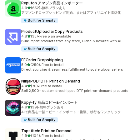
Reputon アマゾン商品インポーター
5つ星中
4.9
(652)
•
無料プランあり
合計レビュー数：652件
アマゾンドロップシッピング開始、またはアフィリエイト収益化
Built for Shopify
ProductUpload.ai Copy Products
5つ星中
4.8
(33)
•
Free plan available
合計レビュー数：33件
Bulk import products from any store, Clone & Rewrite with AI
Built for Shopify
FFOrder Dropshipping
5つ星中
5.0
(250)
•
Free to install
合計レビュー数：250件
Direct sourcing & seamless fulfillment to scale global sellers
NinjaPOD: DTF Print on Demand
5つ星中
4.4
(70)
•
Free to install
合計レビュー数：70件
Sell 2,500+ custom dropshipped DTF print-on-demand products
Kopy‑fy 商品コピー&インポート
5つ星中
4.9
(39)
•
無料プランあり
合計レビュー数：39件
AIで商品を一括コピー・インポート・複製、移行もワンクリック
Built for Shopify
Tapstitch: Print on Demand
5つ星中
4.9
(104)
•
Free to install
合計レビュー数：104件