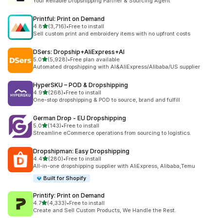
Your Reliable Dropshipping Partner & Sourcing Agent
Printful: Print on Demand
5つ星中
4.8
(3,716)
•
Free to install
合計レビュー数：3716件
Sell custom print and embroidery items with no upfront costs
DSers: Dropship+AliExpress+AI
5つ星中
5.0
(5,928)
•
Free plan available
合計レビュー数：5928件
Automated dropshipping with AI&AliExpress/Alibaba/US supplier
HyperSKU – POD & Dropshipping
5つ星中
4.9
(268)
•
Free to install
合計レビュー数：268件
One-stop dropshipping & POD to source, brand and fulfill
German Drop ‑ EU Dropshipping
5つ星中
5.0
(143)
•
Free to install
合計レビュー数：143件
Streamline eCommerce operations from sourcing to logistics.
Dropshipman: Easy Dropshipping
5つ星中
4.4
(280)
•
Free to install
合計レビュー数：280件
All-in-one dropshipping supplier with AliExpress, Alibaba,Temu
Built for Shopify
Printify: Print on Demand
5つ星中
4.7
(4,333)
•
Free to install
合計レビュー数：4333件
Create and Sell Custom Products, We Handle the Rest.