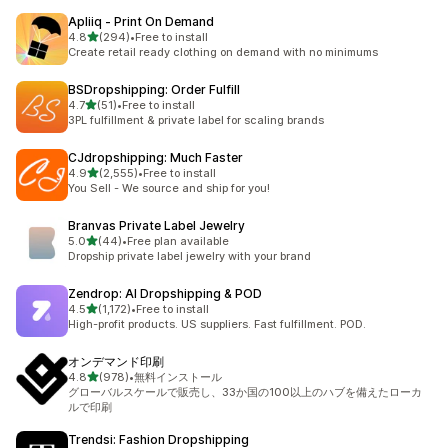
Apliiq ‑ Print On Demand
5つ星中
4.8
(294)
•
Free to install
合計レビュー数：294件
Create retail ready clothing on demand with no minimums
BSDropshipping: Order Fulfill
5つ星中
4.7
(51)
•
Free to install
合計レビュー数：51件
3PL fulfillment & private label for scaling brands
CJdropshipping: Much Faster
5つ星中
4.9
(2,555)
•
Free to install
合計レビュー数：2555件
You Sell - We source and ship for you!
Branvas Private Label Jewelry
5つ星中
5.0
(44)
•
Free plan available
合計レビュー数：44件
Dropship private label jewelry with your brand
Zendrop: AI Dropshipping & POD
5つ星中
4.5
(1,172)
•
Free to install
合計レビュー数：1172件
High-profit products. US suppliers. Fast fulfillment. POD.
オンデマンド印刷
5つ星中
4.8
(978)
•
無料インストール
合計レビュー数：978件
グローバルスケールで販売し、33か国の100以上のハブを備えたローカ
ルで印刷
Trendsi: Fashion Dropshipping