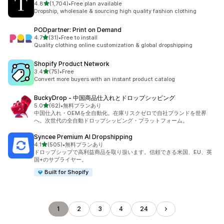
5つ星中
4.8
(1,704)
•
Free plan available
合計レビュー数：1704件
Dropship, wholesale & sourcing high quality fashion clothing
PODpartner: Print on Demand
5つ星中
4.7
(31)
•
Free to install
合計レビュー数：31件
Quality clothing online customization & global dropshipping
Shopify Product Network
5つ星中
3.4
(75)
•
Free
合計レビュー数：75件
Convert more buyers with an instant product catalog
BuckyDrop ‑ 中国商品仕入れとドロップシッピング
5つ星中
5.0
(62)
•
無料プランあり
合計レビュー数：62件
中国仕入れ・OEMを全自動化。在庫リスクゼロで自社ブランドを世界
へ。次世代の全自動ドロップシッピング・プラットフォーム。
Syncee Premium AI Dropshipping
5つ星中
4.1
(505)
•
無料プランあり
合計レビュー数：505件
ドロップシップで高利益商品を取り扱います。信頼できる米国、EU、英
国+のサプライヤー。
Built for Shopify
1
2
3
4
24