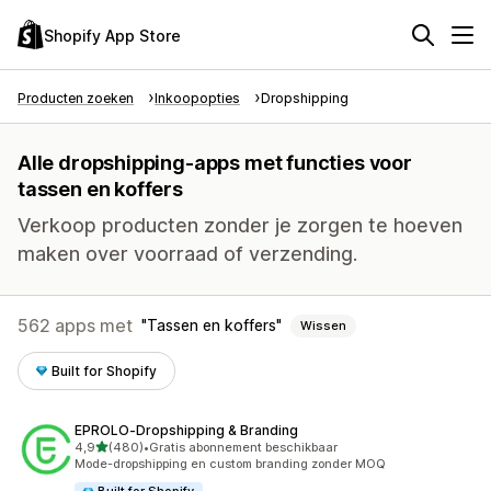
Shopify App Store
Producten zoeken
Inkoopopties
Dropshipping
Alle dropshipping-apps met functies voor
tassen en koffers
Verkoop producten zonder je zorgen te hoeven
maken over voorraad of verzending.
562 apps met
Tassen en koffers
Wissen
Built for Shopify
EPROLO‑Dropshipping & Branding
van 5 sterren
4,9
(480)
•
Gratis abonnement beschikbaar
480 recensies in totaal
Mode-dropshipping en custom branding zonder MOQ