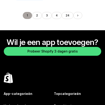
1
2
3
4
24
Wil je een app toevoegen?
Probeer Shopify 3 dagen gratis
App-categorieën
Topcategorieën