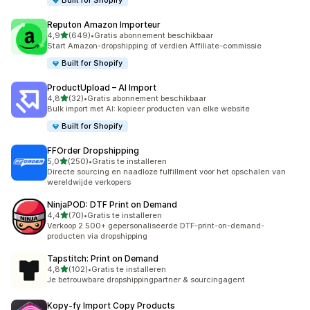
Built for Shopify
Reputon Amazon Importeur
van 5 sterren
4,9
(649)
•
Gratis abonnement beschikbaar
649 recensies in totaal
Start Amazon-dropshipping of verdien Affiliate-commissie
Built for Shopify
ProductUpload – AI Import
van 5 sterren
4,8
(32)
•
Gratis abonnement beschikbaar
32 recensies in totaal
Bulk import met AI: kopieer producten van elke website
Built for Shopify
FFOrder Dropshipping
van 5 sterren
5,0
(250)
•
Gratis te installeren
250 recensies in totaal
Directe sourcing en naadloze fulfillment voor het opschalen van
wereldwijde verkopers
NinjaPOD: DTF Print on Demand
van 5 sterren
4,4
(70)
•
Gratis te installeren
70 recensies in totaal
Verkoop 2.500+ gepersonaliseerde DTF-print-on-demand-
producten via dropshipping
Tapstitch: Print on Demand
van 5 sterren
4,8
(102)
•
Gratis te installeren
102 recensies in totaal
Je betrouwbare dropshippingpartner & sourcingagent
Kopy‑fy Import Copy Products