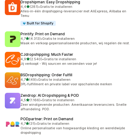
Dropshipman: Easy Dropshipping
van 5 sterren
4,4
(281)
•
Gratis te installeren
281 recensies in totaal
Alles-in-één dropshipping-leverancier met AliExpress, Alibaba en
Temu
Built for Shopify
Printify: Print on Demand
van 5 sterren
4,7
(4.313)
•
Gratis te installeren
4313 recensies in totaal
Maak en verkoop gepersonaliseerde producten, wij regelen de rest.
CJdropshipping: Much Faster
van 5 sterren
4,9
(2.540)
•
Gratis te installeren
2540 recensies in totaal
Jij verkoopt - Wij sourcen en verzenden voor je!
BSDropshipping: Order Fulfill
van 5 sterren
4,7
(49)
•
Gratis te installeren
49 recensies in totaal
3PL-fulfillment en private label voor opschalende merken
Zendrop: AI Dropshipping & POD
van 5 sterren
4,5
(1.166)
•
Gratis te installeren
1166 recensies in totaal
Zeer winstgevende producten. Amerikaanse leveranciers. Snelle
afhandeling. POD.
PODpartner: Print on Demand
van 5 sterren
4,7
(31)
•
Gratis te installeren
31 recensies in totaal
Online personalisatie van hoogwaardige kleding en wereldwijde
dropshipping