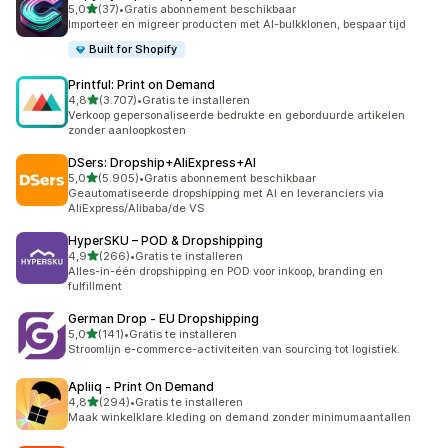
van 5 sterren
5,0
(37)
•
Gratis abonnement beschikbaar
37 recensies in totaal
Importeer en migreer producten met AI-bulkklonen, bespaar tijd
Built for Shopify
Printful: Print on Demand
van 5 sterren
4,8
(3.707)
•
Gratis te installeren
3707 recensies in totaal
Verkoop gepersonaliseerde bedrukte en geborduurde artikelen
zonder aanloopkosten
DSers: Dropship+AliExpress+AI
van 5 sterren
5,0
(5.905)
•
Gratis abonnement beschikbaar
5905 recensies in totaal
Geautomatiseerde dropshipping met AI en leveranciers via
AliExpress/Alibaba/de VS
HyperSKU – POD & Dropshipping
van 5 sterren
4,9
(266)
•
Gratis te installeren
266 recensies in totaal
Alles-in-één dropshipping en POD voor inkoop, branding en
fulfillment
German Drop ‑ EU Dropshipping
van 5 sterren
5,0
(141)
•
Gratis te installeren
141 recensies in totaal
Stroomlijn e-commerce-activiteiten van sourcing tot logistiek.
Apliiq ‑ Print On Demand
van 5 sterren
4,8
(294)
•
Gratis te installeren
294 recensies in totaal
Maak winkelklare kleding on demand zonder minimumaantallen