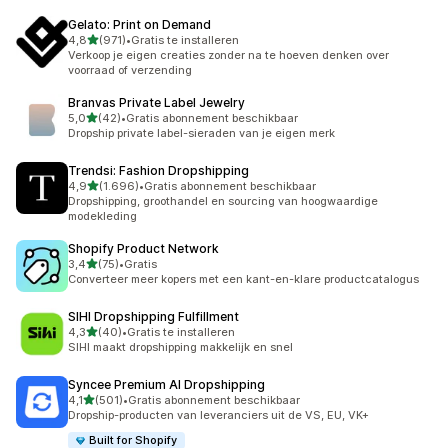
Gelato: Print on Demand
van 5 sterren
4,8
(971)
•
Gratis te installeren
971 recensies in totaal
Verkoop je eigen creaties zonder na te hoeven denken over
voorraad of verzending
Branvas Private Label Jewelry
van 5 sterren
5,0
(42)
•
Gratis abonnement beschikbaar
42 recensies in totaal
Dropship private label-sieraden van je eigen merk
Trendsi: Fashion Dropshipping
van 5 sterren
4,9
(1.696)
•
Gratis abonnement beschikbaar
1696 recensies in totaal
Dropshipping, groothandel en sourcing van hoogwaardige
modekleding
Shopify Product Network
van 5 sterren
3,4
(75)
•
Gratis
75 recensies in totaal
Converteer meer kopers met een kant-en-klare productcatalogus
SIHI Dropshipping Fulfillment
van 5 sterren
4,3
(40)
•
Gratis te installeren
40 recensies in totaal
SIHI maakt dropshipping makkelijk en snel
Syncee Premium AI Dropshipping
van 5 sterren
4,1
(501)
•
Gratis abonnement beschikbaar
501 recensies in totaal
Dropship-producten van leveranciers uit de VS, EU, VK+
Built for Shopify