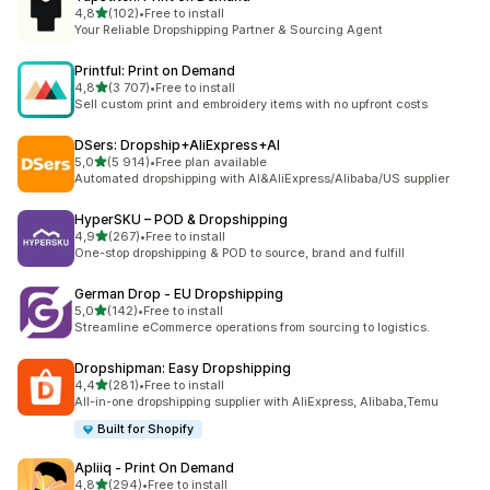
na 5 gwiazdek
4,8
(102)
•
Free to install
Łączna liczba recenzji: 102
Your Reliable Dropshipping Partner & Sourcing Agent
Printful: Print on Demand
na 5 gwiazdek
4,8
(3 707)
•
Free to install
Łączna liczba recenzji: 3707
Sell custom print and embroidery items with no upfront costs
DSers: Dropship+AliExpress+AI
na 5 gwiazdek
5,0
(5 914)
•
Free plan available
Łączna liczba recenzji: 5914
Automated dropshipping with AI&AliExpress/Alibaba/US supplier
HyperSKU – POD & Dropshipping
na 5 gwiazdek
4,9
(267)
•
Free to install
Łączna liczba recenzji: 267
One-stop dropshipping & POD to source, brand and fulfill
German Drop ‑ EU Dropshipping
na 5 gwiazdek
5,0
(142)
•
Free to install
Łączna liczba recenzji: 142
Streamline eCommerce operations from sourcing to logistics.
Dropshipman: Easy Dropshipping
na 5 gwiazdek
4,4
(281)
•
Free to install
Łączna liczba recenzji: 281
All-in-one dropshipping supplier with AliExpress, Alibaba,Temu
Built for Shopify
Apliiq ‑ Print On Demand
na 5 gwiazdek
4,8
(294)
•
Free to install