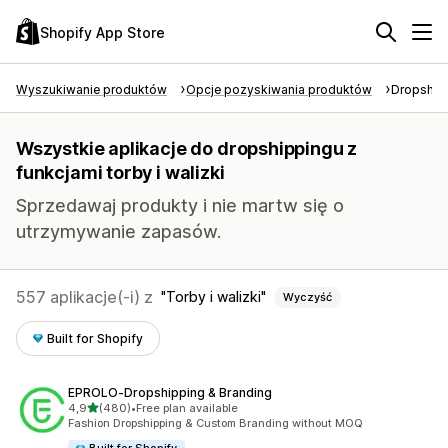
Shopify App Store
Wyszukiwanie produktów
Opcje pozyskiwania produktów
Dropship
Wszystkie aplikacje do dropshippingu z
funkcjami torby i walizki
Sprzedawaj produkty i nie martw się o
utrzymywanie zapasów.
557 aplikacje(-i) z
Torby i walizki
Wyczyść
Built for Shopify
EPROLO‑Dropshipping & Branding
na 5 gwiazdek
4,9
(480)
•
Free plan available
Łączna liczba recenzji: 480
Fashion Dropshipping & Custom Branding without MOQ