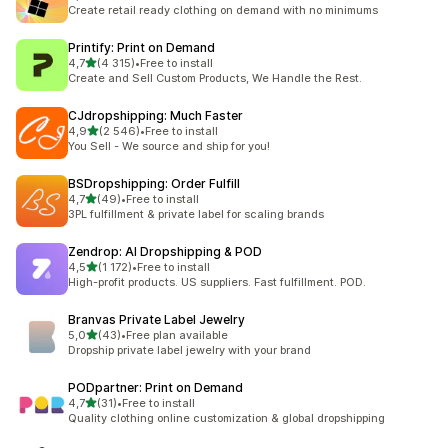
Łączna liczba recenzji: 294
Create retail ready clothing on demand with no minimums
Printify: Print on Demand
na 5 gwiazdek
4,7
(4 315)
•
Free to install
Łączna liczba recenzji: 4315
Create and Sell Custom Products, We Handle the Rest.
CJdropshipping: Much Faster
na 5 gwiazdek
4,9
(2 546)
•
Free to install
Łączna liczba recenzji: 2546
You Sell - We source and ship for you!
BSDropshipping: Order Fulfill
na 5 gwiazdek
4,7
(49)
•
Free to install
Łączna liczba recenzji: 49
3PL fulfillment & private label for scaling brands
Zendrop: AI Dropshipping & POD
na 5 gwiazdek
4,5
(1 172)
•
Free to install
Łączna liczba recenzji: 1172
High-profit products. US suppliers. Fast fulfillment. POD.
Branvas Private Label Jewelry
na 5 gwiazdek
5,0
(43)
•
Free plan available
Łączna liczba recenzji: 43
Dropship private label jewelry with your brand
PODpartner: Print on Demand
na 5 gwiazdek
4,7
(31)
•
Free to install
Łączna liczba recenzji: 31
Quality clothing online customization & global dropshipping