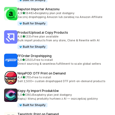
Built for Shopify
Reputon Importer Amazonu
na 5 gwiazdek
4,9
(648)
•
Bezpłatny plan jest dostępny
Łączna liczba recenzji: 648
Zacznij dropshipping Amazon lub zarabiaj na Amazon Affiliate
Built for Shopify
ProductUpload.ai Copy Products
na 5 gwiazdek
4,8
(33)
•
Free plan available
Łączna liczba recenzji: 33
Bulk import products from any store, Clone & Rewrite with AI
Built for Shopify
FFOrder Dropshipping
na 5 gwiazdek
5,0
(250)
•
Free to install
Łączna liczba recenzji: 250
Direct sourcing & seamless fulfillment to scale global sellers
NinjaPOD: DTF Print on Demand
na 5 gwiazdek
4,4
(70)
•
Free to install
Łączna liczba recenzji: 70
Sell 2,500+ custom dropshipped DTF print-on-demand products
Kopy‑fy Import Produktów
na 5 gwiazdek
5,0
(38)
•
Bezpłatny plan jest dostępny
Łączna liczba recenzji: 38
Kopiuj i klonuj produkty hurtowo z AI — oszczędzaj godziny
Built for Shopify
Tapstitch: Print on Demand