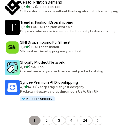
Gelato: Print on Demand
na 5 gwiazdek
4,8
(971)
•
Free to install
Łączna liczba recenzji: 971
Sell custom creations without thinking about stock or shipping
Trendsi: Fashion Dropshipping
na 5 gwiazdek
4,8
(1 698)
•
Free plan available
Łączna liczba recenzji: 1698
Dropship, wholesale & sourcing high quality fashion clothing
SIHI Dropshipping Fulfillment
na 5 gwiazdek
4,3
(40)
•
Free to install
Łączna liczba recenzji: 40
SIHI makes Dropshipping easy and fast
Shopify Product Network
na 5 gwiazdek
3,4
(75)
•
Free
Łączna liczba recenzji: 75
Convert more buyers with an instant product catalog
Syncee Premium AI Dropshipping
na 5 gwiazdek
4,1
(499)
•
Bezpłatny plan jest dostępny
Łączna liczba recenzji: 499
Produkty i dostawcy dropshippingu z USA, UE i UK
Built for Shopify
1
2
3
4
24