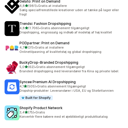
Gelato: Print on Demand
ud af 5 stjerner
4,8
(981)
•
Gratis at installere
981 anmeldelser i alt
Sælg specialfremstillede kreationer uden at tænke på lager eller
fragt
Trendsi: Fashion Dropshipping
ud af 5 stjerner
4,8
(1.706)
•
Gratis abonnement tilgængeligt
1706 anmeldelser i alt
Dropshipping, engrossalg og indkøb af modetøj af høj kvalitet
PODpartner: Print on Demand
ud af 5 stjerner
4,7
(31)
•
Gratis at installere
31 anmeldelser i alt
Onlinetilpasning af kvalitetstøj og global dropshipping
BuckyDrop‑Branded Dropshipping
ud af 5 stjerner
5,0
(62)
•
Gratis abonnement tilgængeligt
62 anmeldelser i alt
Branded dropshipping med leverandører fra Kina og private label.
Syncee Premium AI Dropshipping
ud af 5 stjerner
4,1
(505)
•
Gratis abonnement tilgængeligt
505 anmeldelser i alt
Dropship-produkter: Leverandører i USA, EU og Storbritannien
Built for Shopify
Shopify Product Network
ud af 5 stjerner
3,4
(75)
•
Gratis
75 anmeldelser i alt
Konvertér flere købere med et øjeblikkeligt produktkatalog