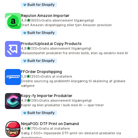
Built for Shopify
Reputon Amazon Importør
ud af 5 stjerner
4,9
(655)
•
Gratis abonnement tilgængeligt
655 anmeldelser i alt
Start Amazon-dropshipping eller tjen Amazon-provision
Built for Shopify
ProductUpload.ai Copy Products
ud af 5 stjerner
4,8
(33)
•
Gratis abonnement tilgængeligt
33 anmeldelser i alt
Masseimportér produkter fra enhver butik, klon og omskriv med AI
Built for Shopify
FFOrder Dropshipping
ud af 5 stjerner
5,0
(250)
•
Gratis at installere
250 anmeldelser i alt
Direkte sourcing og problemfri klargøring til skalering af globale
sælgere
Kopy‑fy Importer Produkter
ud af 5 stjerner
4,9
(39)
•
Gratis abonnement tilgængeligt
39 anmeldelser i alt
Kopiér og klon produkter i bulk med AI — spar timer
Built for Shopify
NinjaPOD: DTF Print on Demand
ud af 5 stjerner
4,4
(70)
•
Gratis at installere
70 anmeldelser i alt
Sælg 2.500+ tilpassede DTF-print-on-demand-produkter via
dropshipping