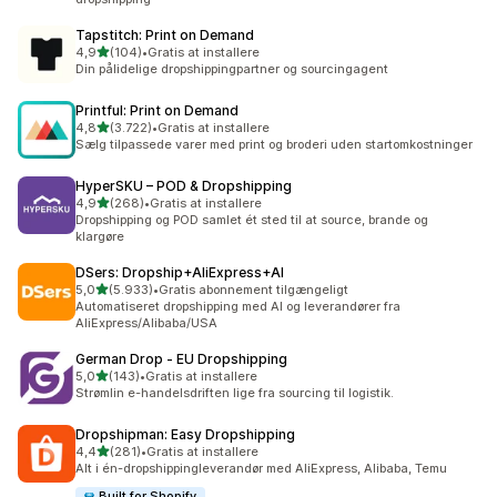
Tapstitch: Print on Demand
ud af 5 stjerner
4,9
(104)
•
Gratis at installere
104 anmeldelser i alt
Din pålidelige dropshippingpartner og sourcingagent
Printful: Print on Demand
ud af 5 stjerner
4,8
(3.722)
•
Gratis at installere
3722 anmeldelser i alt
Sælg tilpassede varer med print og broderi uden startomkostninger
HyperSKU – POD & Dropshipping
ud af 5 stjerner
4,9
(268)
•
Gratis at installere
268 anmeldelser i alt
Dropshipping og POD samlet ét sted til at source, brande og
klargøre
DSers: Dropship+AliExpress+AI
ud af 5 stjerner
5,0
(5.933)
•
Gratis abonnement tilgængeligt
5933 anmeldelser i alt
Automatiseret dropshipping med AI og leverandører fra
AliExpress/Alibaba/USA
German Drop ‑ EU Dropshipping
ud af 5 stjerner
5,0
(143)
•
Gratis at installere
143 anmeldelser i alt
Strømlin e-handelsdriften lige fra sourcing til logistik.
Dropshipman: Easy Dropshipping
ud af 5 stjerner
4,4
(281)
•
Gratis at installere
281 anmeldelser i alt
Alt i én-dropshippingleverandør med AliExpress, Alibaba, Temu
Built for Shopify