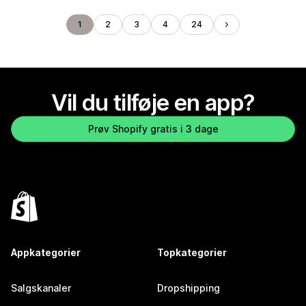
1
2
3
4
24
Vil du tilføje en app?
Prøv Shopify gratis i 3 dage
Appkategorier
Topkategorier
Salgskanaler
Dropshipping