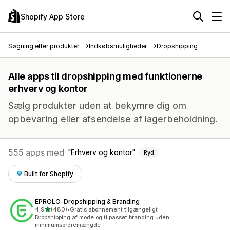
Shopify App Store
Søgning efter produkter
Indkøbsmuligheder
Dropshipping
Alle apps til dropshipping med funktionerne
erhverv og kontor
Sælg produkter uden at bekymre dig om
opbevaring eller afsendelse af lagerbeholdning.
555 apps med
Erhverv og kontor
Ryd
Built for Shopify
EPROLO‑Dropshipping & Branding
ud af 5 stjerner
4,9
(480)
•
Gratis abonnement tilgængeligt
480 anmeldelser i alt
Dropshipping af mode og tilpasset branding uden
minimumsordremængde