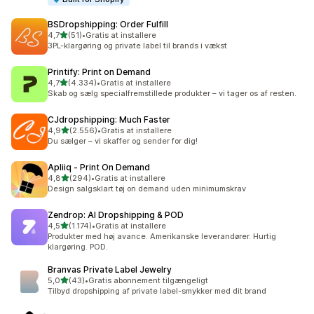
BSDropshipping: Order Fulfill
ud af 5 stjerner
4,7
(51)
•
Gratis at installere
51 anmeldelser i alt
3PL-klargøring og private label til brands i vækst
Printify: Print on Demand
ud af 5 stjerner
4,7
(4.334)
•
Gratis at installere
4334 anmeldelser i alt
Skab og sælg specialfremstillede produkter – vi tager os af resten.
CJdropshipping: Much Faster
ud af 5 stjerner
4,9
(2.556)
•
Gratis at installere
2556 anmeldelser i alt
Du sælger – vi skaffer og sender for dig!
Apliiq ‑ Print On Demand
ud af 5 stjerner
4,8
(294)
•
Gratis at installere
294 anmeldelser i alt
Design salgsklart tøj on demand uden minimumskrav
Zendrop: AI Dropshipping & POD
ud af 5 stjerner
4,5
(1.174)
•
Gratis at installere
1174 anmeldelser i alt
Produkter med høj avance. Amerikanske leverandører. Hurtig
klargøring. POD.
Branvas Private Label Jewelry
ud af 5 stjerner
5,0
(43)
•
Gratis abonnement tilgængeligt
43 anmeldelser i alt
Tilbyd dropshipping af private label-smykker med dit brand