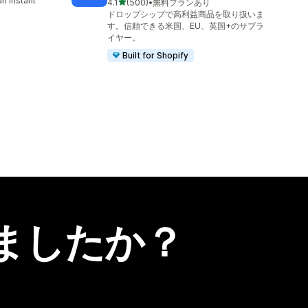
n instant
5つ星中
4.1
(500)
•
無料プランあり
合計レビュー数：500件
ドロップシップで高利益商品を取り扱いま
す。信頼できる米国、EU、英国+のサプラ
イヤー。
Built for Shopify
ましたか？