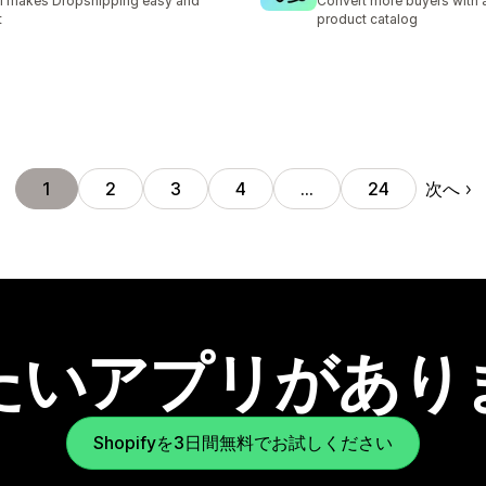
I makes Dropshipping easy and
Convert more buyers with a
t
product catalog
次へ
1
2
3
4
…
24
たいアプリがあり
Shopifyを3日間無料でお試しください