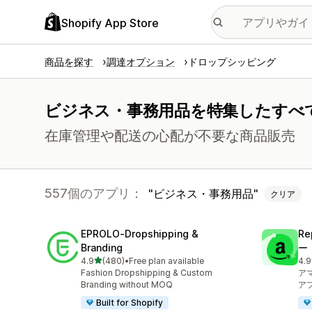
Shopify App Store
商品を探す
調達オプション
ドロップシッピング
ビジネス・事務用品を特集したすべ
在庫管理や配送の心配が不要な商品販売
557個のアプリ：
ビジネス・事務用品
クリア
EPROLO‑Dropshipping &
R
Branding
ー
5つ星中
4.9
(480)
•
Free plan available
4.9
合計レビュー数：480件
合
Fashion Dropshipping & Custom
ア
Branding without MOQ
ア
Built for Shopify