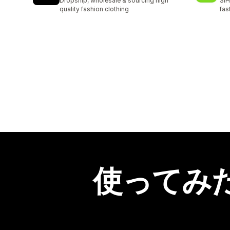
Dropship, wholesale & sourcing high
SIH
quality fashion clothing
fas
使ってみ