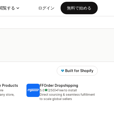
閲覧する
ログイン
無料で始める
Built for Shopify
y Products
FFOrder Dropshipping
5つ星中
ble
5.0
(250)
•
Free to install
合計レビュー数：250件
any store,
Direct sourcing & seamless fulfillment
to scale global sellers