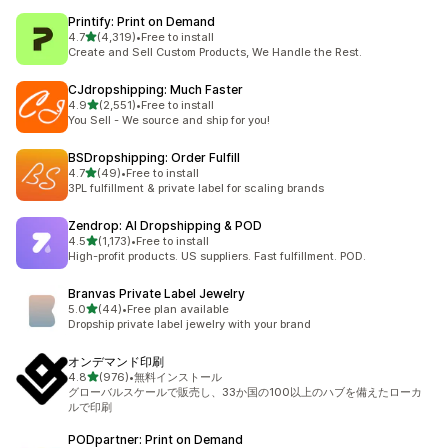
Printify: Print on Demand
5つ星中
4.7
(4,319)
•
Free to install
合計レビュー数：4319件
Create and Sell Custom Products, We Handle the Rest.
CJdropshipping: Much Faster
5つ星中
4.9
(2,551)
•
Free to install
合計レビュー数：2551件
You Sell - We source and ship for you!
BSDropshipping: Order Fulfill
5つ星中
4.7
(49)
•
Free to install
合計レビュー数：49件
3PL fulfillment & private label for scaling brands
Zendrop: AI Dropshipping & POD
5つ星中
4.5
(1,173)
•
Free to install
合計レビュー数：1173件
High-profit products. US suppliers. Fast fulfillment. POD.
Branvas Private Label Jewelry
5つ星中
5.0
(44)
•
Free plan available
合計レビュー数：44件
Dropship private label jewelry with your brand
オンデマンド印刷
5つ星中
4.8
(976)
•
無料インストール
合計レビュー数：976件
グローバルスケールで販売し、33か国の100以上のハブを備えたローカ
ルで印刷
PODpartner: Print on Demand