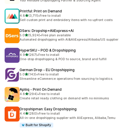
Your Reliable Dropshipping Partner & Sourcing Agent
Printful: Print on Demand
5つ星中
4.8
(3,711)
•
Free to install
合計レビュー数：3711件
Sell custom print and embroidery items with no upfront costs
DSers: Dropship+AliExpress+AI
5つ星中
5.0
(5,924)
•
Free plan available
合計レビュー数：5924件
Automated dropshipping with AI&AliExpress/Alibaba/US supplier
HyperSKU – POD & Dropshipping
5つ星中
4.9
(267)
•
Free to install
合計レビュー数：267件
One-stop dropshipping & POD to source, brand and fulfill
German Drop ‑ EU Dropshipping
5つ星中
5.0
(143)
•
Free to install
合計レビュー数：143件
Streamline eCommerce operations from sourcing to logistics.
Apliiq ‑ Print On Demand
5つ星中
4.8
(294)
•
Free to install
合計レビュー数：294件
Create retail ready clothing on demand with no minimums
Dropshipman: Easy Dropshipping
5つ星中
4.4
(280)
•
Free to install
合計レビュー数：280件
All-in-one dropshipping supplier with AliExpress, Alibaba,Temu
Built for Shopify