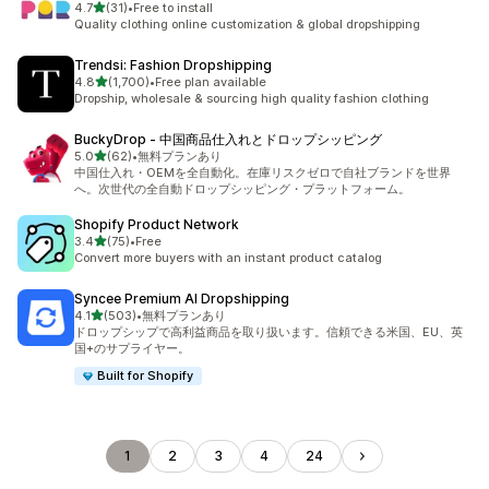
5つ星中
4.7
(31)
•
Free to install
合計レビュー数：31件
Quality clothing online customization & global dropshipping
Trendsi: Fashion Dropshipping
5つ星中
4.8
(1,700)
•
Free plan available
合計レビュー数：1700件
Dropship, wholesale & sourcing high quality fashion clothing
BuckyDrop ‑ 中国商品仕入れとドロップシッピング
5つ星中
5.0
(62)
•
無料プランあり
合計レビュー数：62件
中国仕入れ・OEMを全自動化。在庫リスクゼロで自社ブランドを世界
へ。次世代の全自動ドロップシッピング・プラットフォーム。
Shopify Product Network
5つ星中
3.4
(75)
•
Free
合計レビュー数：75件
Convert more buyers with an instant product catalog
Syncee Premium AI Dropshipping
5つ星中
4.1
(503)
•
無料プランあり
合計レビュー数：503件
ドロップシップで高利益商品を取り扱います。信頼できる米国、EU、英
国+のサプライヤー。
Built for Shopify
1
2
3
4
24