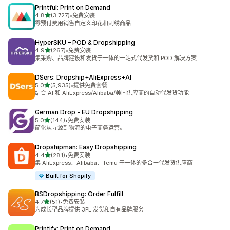
Printful: Print on Demand
星（满分 5 星）
4.8
(3,727)
•
免费安装
总共 3727 条评论
零预付费用销售自定义印花和刺绣商品
HyperSKU – POD & Dropshipping
星（满分 5 星）
4.9
(267)
•
免费安装
总共 267 条评论
集采购、品牌建设和发货于一体的一站式代发货和 POD 解决方案
DSers: Dropship+AliExpress+AI
星（满分 5 星）
5.0
(5,935)
•
提供免费套餐
总共 5935 条评论
结合 AI 和 AliExpress/Alibaba/美国供应商的自动代发货功能
German Drop ‑ EU Dropshipping
星（满分 5 星）
5.0
(144)
•
免费安装
总共 144 条评论
简化从寻源到物流的电子商务运营。
Dropshipman: Easy Dropshipping
星（满分 5 星）
4.4
(281)
•
免费安装
总共 281 条评论
集 AliExpress、Alibaba、Temu 于一体的多合一代发货供应商
Built for Shopify
BSDropshipping: Order Fulfill
星（满分 5 星）
4.7
(51)
•
免费安装
总共 51 条评论
为成长型品牌提供 3PL 发货和自有品牌服务
Printify: Print on Demand