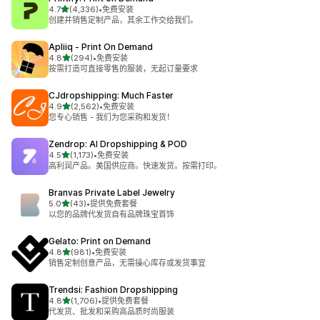
星（满分 5 星）
4.7
(4,336)
•
免费安装
总共 4336 条评论
创建并销售定制产品，其余工作交给我们。
Apliiq ‑ Print On Demand
星（满分 5 星）
4.8
(294)
•
免费安装
总共 294 条评论
按需打造可直接零售的服装，无起订量要求
CJdropshipping: Much Faster
星（满分 5 星）
4.9
(2,562)
•
免费安装
总共 2562 条评论
您专心销售 - 我们为您采购和发货！
Zendrop: AI Dropshipping & POD
星（满分 5 星）
4.5
(1,173)
•
免费安装
总共 1173 条评论
高利润产品。美国供应商。快速发货。按需打印。
Branvas Private Label Jewelry
星（满分 5 星）
5.0
(43)
•
提供免费套餐
总共 43 条评论
以您的品牌代发货自有品牌珠宝首饰
Gelato: Print on Demand
星（满分 5 星）
4.8
(981)
•
免费安装
总共 981 条评论
销售定制创意产品，无需操心库存或发货事宜
Trendsi: Fashion Dropshipping
星（满分 5 星）
4.8
(1,706)
•
提供免费套餐
总共 1706 条评论
代发货、批发和采购高品质时尚服装