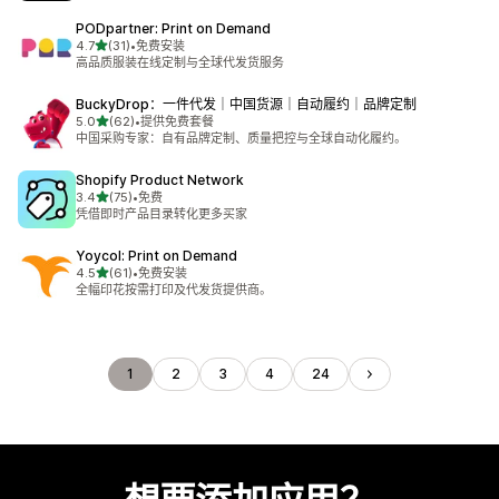
PODpartner: Print on Demand
星（满分 5 星）
4.7
(31)
•
免费安装
总共 31 条评论
高品质服装在线定制与全球代发货服务
BuckyDrop：一件代发｜中国货源｜自动履约｜品牌定制
星（满分 5 星）
5.0
(62)
•
提供免费套餐
总共 62 条评论
中国采购专家：自有品牌定制、质量把控与全球自动化履约。
Shopify Product Network
星（满分 5 星）
3.4
(75)
•
免费
总共 75 条评论
凭借即时产品目录转化更多买家
Yoycol: Print on Demand
星（满分 5 星）
4.5
(61)
•
免费安装
总共 61 条评论
全幅印花按需打印及代发货提供商。
1
2
3
4
24