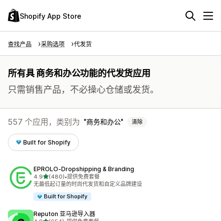
Shopify App Store
查找产品
采购选项
代发货
所有具 商务和办公功能的代发货应用
只需销售产品，不必操心仓储或发货。
557 个应用，类别为
商务和办公
清除
Built for Shopify
EPROLO‑Dropshipping & Branding
星（满分 5 星）
4.9
(480)
•
提供免费套餐
总共 480 条评论
无最低起订量的时尚代发货和自定义品牌建设
Built for Shopify
Reputon 亚马逊导入器