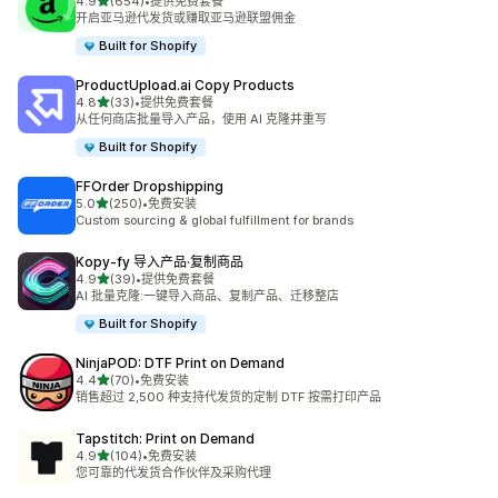
星（满分 5 星）
4.9
(654)
•
提供免费套餐
总共 654 条评论
开启亚马逊代发货或赚取亚马逊联盟佣金
Built for Shopify
ProductUpload.ai Copy Products
星（满分 5 星）
4.8
(33)
•
提供免费套餐
总共 33 条评论
从任何商店批量导入产品，使用 AI 克隆并重写
Built for Shopify
FFOrder Dropshipping
星（满分 5 星）
5.0
(250)
•
免费安装
总共 250 条评论
Custom sourcing & global fulfillment for brands
Kopy‑fy 导入产品·复制商品
星（满分 5 星）
4.9
(39)
•
提供免费套餐
总共 39 条评论
AI 批量克隆:一键导入商品、复制产品、迁移整店
Built for Shopify
NinjaPOD: DTF Print on Demand
星（满分 5 星）
4.4
(70)
•
免费安装
总共 70 条评论
销售超过 2,500 种支持代发货的定制 DTF 按需打印产品
Tapstitch: Print on Demand
星（满分 5 星）
4.9
(104)
•
免费安装
总共 104 条评论
您可靠的代发货合作伙伴及采购代理