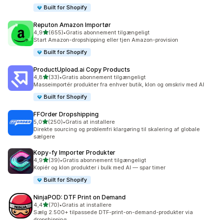
Built for Shopify
Reputon Amazon Importør
ud af 5 stjerner
4,9
(655)
•
Gratis abonnement tilgængeligt
655 anmeldelser i alt
Start Amazon-dropshipping eller tjen Amazon-provision
Built for Shopify
ProductUpload.ai Copy Products
ud af 5 stjerner
4,8
(33)
•
Gratis abonnement tilgængeligt
33 anmeldelser i alt
Masseimportér produkter fra enhver butik, klon og omskriv med AI
Built for Shopify
FFOrder Dropshipping
ud af 5 stjerner
5,0
(250)
•
Gratis at installere
250 anmeldelser i alt
Direkte sourcing og problemfri klargøring til skalering af globale
sælgere
Kopy‑fy Importer Produkter
ud af 5 stjerner
4,9
(39)
•
Gratis abonnement tilgængeligt
39 anmeldelser i alt
Kopiér og klon produkter i bulk med AI — spar timer
Built for Shopify
NinjaPOD: DTF Print on Demand
ud af 5 stjerner
4,4
(70)
•
Gratis at installere
70 anmeldelser i alt
Sælg 2.500+ tilpassede DTF-print-on-demand-produkter via
dropshipping