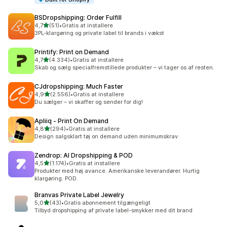
BSDropshipping: Order Fulfill
ud af 5 stjerner
4,7
(51)
•
Gratis at installere
51 anmeldelser i alt
3PL-klargøring og private label til brands i vækst
Printify: Print on Demand
ud af 5 stjerner
4,7
(4.334)
•
Gratis at installere
4334 anmeldelser i alt
Skab og sælg specialfremstillede produkter – vi tager os af resten.
CJdropshipping: Much Faster
ud af 5 stjerner
4,9
(2.556)
•
Gratis at installere
2556 anmeldelser i alt
Du sælger – vi skaffer og sender for dig!
Apliiq ‑ Print On Demand
ud af 5 stjerner
4,8
(294)
•
Gratis at installere
294 anmeldelser i alt
Design salgsklart tøj on demand uden minimumskrav
Zendrop: AI Dropshipping & POD
ud af 5 stjerner
4,5
(1.174)
•
Gratis at installere
1174 anmeldelser i alt
Produkter med høj avance. Amerikanske leverandører. Hurtig
klargøring. POD.
Branvas Private Label Jewelry
ud af 5 stjerner
5,0
(43)
•
Gratis abonnement tilgængeligt
43 anmeldelser i alt
Tilbyd dropshipping af private label-smykker med dit brand