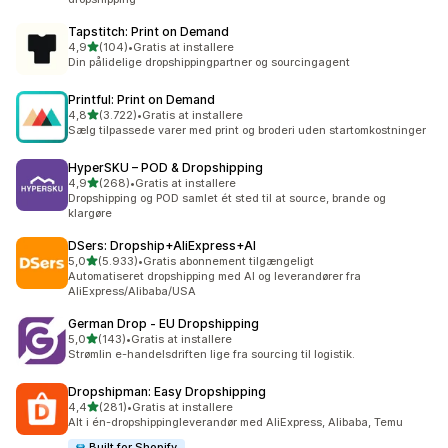
Tapstitch: Print on Demand
ud af 5 stjerner
4,9
(104)
•
Gratis at installere
104 anmeldelser i alt
Din pålidelige dropshippingpartner og sourcingagent
Printful: Print on Demand
ud af 5 stjerner
4,8
(3.722)
•
Gratis at installere
3722 anmeldelser i alt
Sælg tilpassede varer med print og broderi uden startomkostninger
HyperSKU – POD & Dropshipping
ud af 5 stjerner
4,9
(268)
•
Gratis at installere
268 anmeldelser i alt
Dropshipping og POD samlet ét sted til at source, brande og
klargøre
DSers: Dropship+AliExpress+AI
ud af 5 stjerner
5,0
(5.933)
•
Gratis abonnement tilgængeligt
5933 anmeldelser i alt
Automatiseret dropshipping med AI og leverandører fra
AliExpress/Alibaba/USA
German Drop ‑ EU Dropshipping
ud af 5 stjerner
5,0
(143)
•
Gratis at installere
143 anmeldelser i alt
Strømlin e-handelsdriften lige fra sourcing til logistik.
Dropshipman: Easy Dropshipping
ud af 5 stjerner
4,4
(281)
•
Gratis at installere
281 anmeldelser i alt
Alt i én-dropshippingleverandør med AliExpress, Alibaba, Temu
Built for Shopify