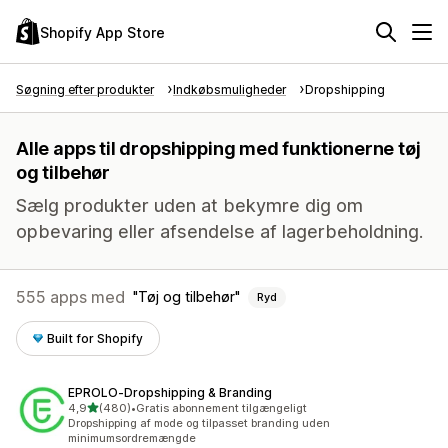
Shopify App Store
Søgning efter produkter
Indkøbsmuligheder
Dropshipping
Alle apps til dropshipping med funktionerne tøj
og tilbehør
Sælg produkter uden at bekymre dig om
opbevaring eller afsendelse af lagerbeholdning.
555 apps med
Tøj og tilbehør
Ryd
Built for Shopify
EPROLO‑Dropshipping & Branding
ud af 5 stjerner
4,9
(480)
•
Gratis abonnement tilgængeligt
480 anmeldelser i alt
Dropshipping af mode og tilpasset branding uden
minimumsordremængde