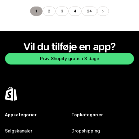
1
2
3
4
24
Vil du tilføje en app?
Prøv Shopify gratis i 3 dage
Appkategorier
Topkategorier
Salgskanaler
Dropshipping