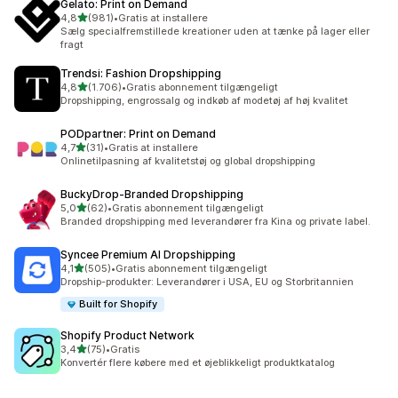
Gelato: Print on Demand
ud af 5 stjerner
4,8
(981)
•
Gratis at installere
981 anmeldelser i alt
Sælg specialfremstillede kreationer uden at tænke på lager eller
fragt
Trendsi: Fashion Dropshipping
ud af 5 stjerner
4,8
(1.706)
•
Gratis abonnement tilgængeligt
1706 anmeldelser i alt
Dropshipping, engrossalg og indkøb af modetøj af høj kvalitet
PODpartner: Print on Demand
ud af 5 stjerner
4,7
(31)
•
Gratis at installere
31 anmeldelser i alt
Onlinetilpasning af kvalitetstøj og global dropshipping
BuckyDrop‑Branded Dropshipping
ud af 5 stjerner
5,0
(62)
•
Gratis abonnement tilgængeligt
62 anmeldelser i alt
Branded dropshipping med leverandører fra Kina og private label.
Syncee Premium AI Dropshipping
ud af 5 stjerner
4,1
(505)
•
Gratis abonnement tilgængeligt
505 anmeldelser i alt
Dropship-produkter: Leverandører i USA, EU og Storbritannien
Built for Shopify
Shopify Product Network
ud af 5 stjerner
3,4
(75)
•
Gratis
75 anmeldelser i alt
Konvertér flere købere med et øjeblikkeligt produktkatalog