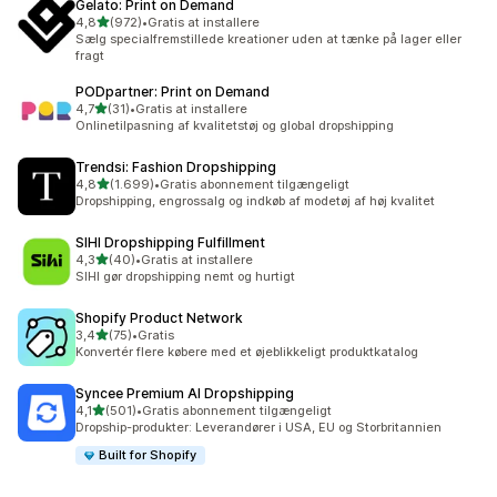
Gelato: Print on Demand
ud af 5 stjerner
4,8
(972)
•
Gratis at installere
972 anmeldelser i alt
Sælg specialfremstillede kreationer uden at tænke på lager eller
fragt
PODpartner: Print on Demand
ud af 5 stjerner
4,7
(31)
•
Gratis at installere
31 anmeldelser i alt
Onlinetilpasning af kvalitetstøj og global dropshipping
Trendsi: Fashion Dropshipping
ud af 5 stjerner
4,8
(1.699)
•
Gratis abonnement tilgængeligt
1699 anmeldelser i alt
Dropshipping, engrossalg og indkøb af modetøj af høj kvalitet
SIHI Dropshipping Fulfillment
ud af 5 stjerner
4,3
(40)
•
Gratis at installere
40 anmeldelser i alt
SIHI gør dropshipping nemt og hurtigt
Shopify Product Network
ud af 5 stjerner
3,4
(75)
•
Gratis
75 anmeldelser i alt
Konvertér flere købere med et øjeblikkeligt produktkatalog
Syncee Premium AI Dropshipping
ud af 5 stjerner
4,1
(501)
•
Gratis abonnement tilgængeligt
501 anmeldelser i alt
Dropship-produkter: Leverandører i USA, EU og Storbritannien
Built for Shopify