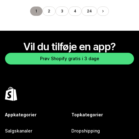
1
2
3
4
24
Vil du tilføje en app?
Prøv Shopify gratis i 3 dage
Appkategorier
Topkategorier
Salgskanaler
Dropshipping