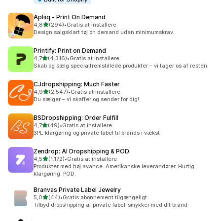
Apliiq ‑ Print On Demand
ud af 5 stjerner
4,8
(294)
•
Gratis at installere
294 anmeldelser i alt
Design salgsklart tøj on demand uden minimumskrav
Printify: Print on Demand
ud af 5 stjerner
4,7
(4.316)
•
Gratis at installere
4316 anmeldelser i alt
Skab og sælg specialfremstillede produkter – vi tager os af resten.
CJdropshipping: Much Faster
ud af 5 stjerner
4,9
(2.547)
•
Gratis at installere
2547 anmeldelser i alt
Du sælger – vi skaffer og sender for dig!
BSDropshipping: Order Fulfill
ud af 5 stjerner
4,7
(49)
•
Gratis at installere
49 anmeldelser i alt
3PL-klargøring og private label til brands i vækst
Zendrop: AI Dropshipping & POD
ud af 5 stjerner
4,5
(1.172)
•
Gratis at installere
1172 anmeldelser i alt
Produkter med høj avance. Amerikanske leverandører. Hurtig
klargøring. POD.
Branvas Private Label Jewelry
ud af 5 stjerner
5,0
(44)
•
Gratis abonnement tilgængeligt
44 anmeldelser i alt
Tilbyd dropshipping af private label-smykker med dit brand