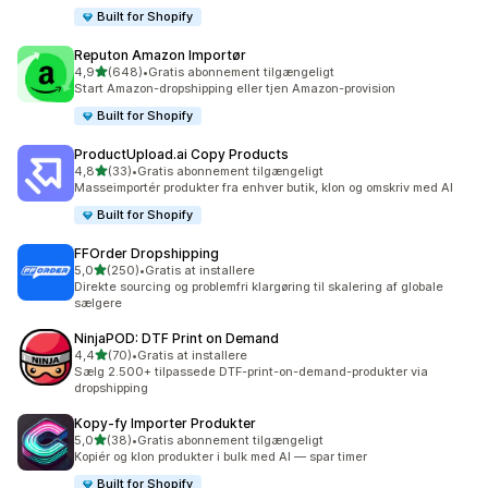
Built for Shopify
Reputon Amazon Importør
ud af 5 stjerner
4,9
(648)
•
Gratis abonnement tilgængeligt
648 anmeldelser i alt
Start Amazon-dropshipping eller tjen Amazon-provision
Built for Shopify
ProductUpload.ai Copy Products
ud af 5 stjerner
4,8
(33)
•
Gratis abonnement tilgængeligt
33 anmeldelser i alt
Masseimportér produkter fra enhver butik, klon og omskriv med AI
Built for Shopify
FFOrder Dropshipping
ud af 5 stjerner
5,0
(250)
•
Gratis at installere
250 anmeldelser i alt
Direkte sourcing og problemfri klargøring til skalering af globale
sælgere
NinjaPOD: DTF Print on Demand
ud af 5 stjerner
4,4
(70)
•
Gratis at installere
70 anmeldelser i alt
Sælg 2.500+ tilpassede DTF-print-on-demand-produkter via
dropshipping
Kopy‑fy Importer Produkter
ud af 5 stjerner
5,0
(38)
•
Gratis abonnement tilgængeligt
38 anmeldelser i alt
Kopiér og klon produkter i bulk med AI — spar timer
Built for Shopify