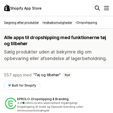
Shopify App Store
Søgning efter produkter
Indkøbsmuligheder
Dropshipping
Alle apps til dropshipping med funktionerne tøj
og tilbehør
Sælg produkter uden at bekymre dig om
opbevaring eller afsendelse af lagerbeholdning.
557 apps med
Tøj og tilbehør
Ryd
Built for Shopify
EPROLO‑Dropshipping & Branding
ud af 5 stjerner
4,9
(480)
•
Gratis abonnement tilgængeligt
480 anmeldelser i alt
Dropshipping af mode og tilpasset branding uden
minimumsordremængde