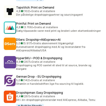
Tapstitch: Print on Demand
ud af 5 stjerner
4,8
(102)
•
Gratis at installere
102 anmeldelser i alt
Din pålidelige dropshippingpartner og sourcingagent
Printful: Print on Demand
ud af 5 stjerner
4,8
(3.708)
•
Gratis at installere
3708 anmeldelser i alt
Sælg tilpassede varer med print og broderi uden startomkostninger
DSers: Dropship+AliExpress+AI
ud af 5 stjerner
5,0
(5.917)
•
Gratis abonnement tilgængeligt
5917 anmeldelser i alt
Automatiseret dropshipping med AI og leverandører fra
AliExpress/Alibaba/USA
HyperSKU – POD & Dropshipping
ud af 5 stjerner
4,9
(267)
•
Gratis at installere
267 anmeldelser i alt
Dropshipping og POD samlet ét sted til at source, brande og
klargøre
German Drop ‑ EU Dropshipping
ud af 5 stjerner
5,0
(142)
•
Gratis at installere
142 anmeldelser i alt
Strømlin e-handelsdriften lige fra sourcing til logistik.
Dropshipman: Easy Dropshipping
ud af 5 stjerner
4,4
(281)
•
Gratis at installere
281 anmeldelser i alt
Alt i én-dropshippingleverandør med AliExpress, Alibaba, Temu
Built for Shopify